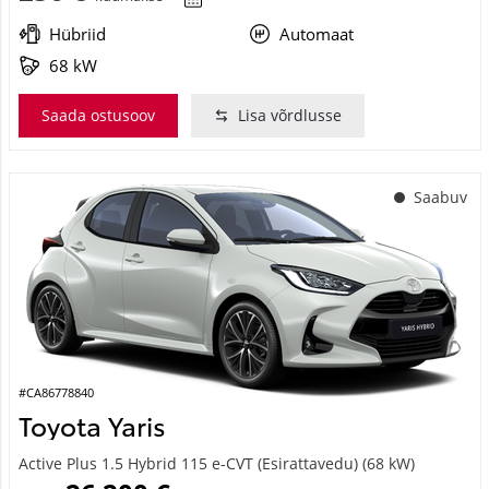
Hübriid
Automaat
68 kW
Saada ostusoov
Lisa võrdlusse
Saabuv
#CA86778840
Toyota Yaris
Active Plus 1.5 Hybrid 115 e-CVT (Esirattavedu) (68 kW)