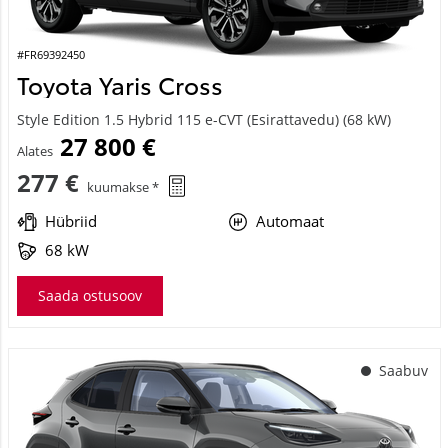
#FR69392450
Toyota Yaris Cross
Style Edition 1.5 Hybrid 115 e-CVT (Esirattavedu) (68 kW)
27 800 €
Alates
277 €
kuumakse *
Hübriid
Automaat
68 kW
Saada ostusoov
Saabuv