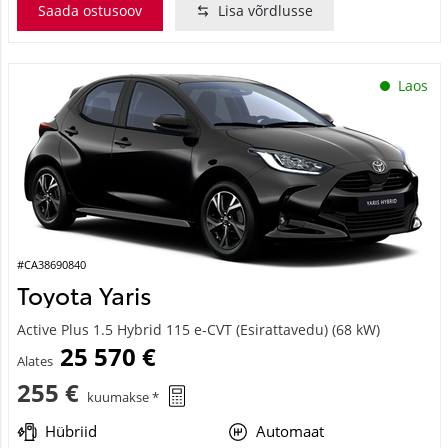
Saada ostusoov
Lisa võrdlusse
Laos
#CA38690840
Toyota Yaris
Active Plus 1.5 Hybrid 115 e-CVT (Esirattavedu) (68 kW)
25 570 €
Alates
255 €
kuumakse *
Hübriid
Automaat