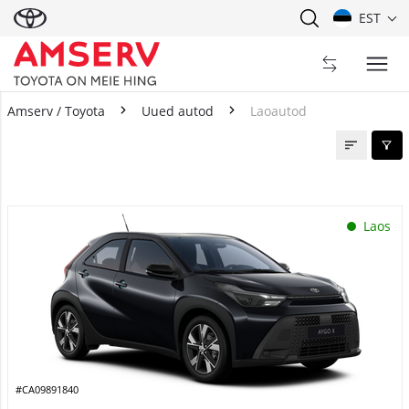
EST
Amserv / Toyota
Uued autod
Laoautod
Laoautod
Laos
#CA09891840