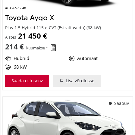
#CA26575840
Toyota Aygo X
Play 1.5 Hybrid 115 e-CVT (Esirattavedu) (68 kW)
21 450 €
Alates
214 €
kuumakse *
Hübriid
Automaat
68 kW
Saada ostusoov
Lisa võrdlusse
Saabuv