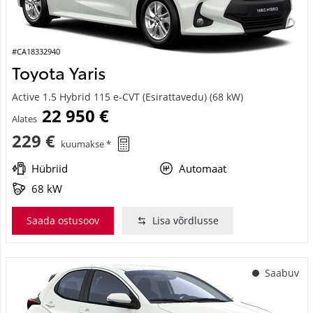
#CA18332940
Toyota Yaris
Active 1.5 Hybrid 115 e-CVT (Esirattavedu) (68 kW)
22 950 €
Alates
229 €
kuumakse *
Hübriid
Automaat
68 kW
Saada ostusoov
Lisa võrdlusse
Saabuv