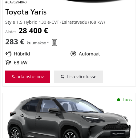
#CA76294840
Toyota Yaris
Style 1.5 Hybrid 130 e-CVT (Esirattavedu) (68 kW)
28 400 €
Alates
283 €
kuumakse *
Hübriid
Automaat
68 kW
Saada ostusoov
Lisa võrdlusse
Laos