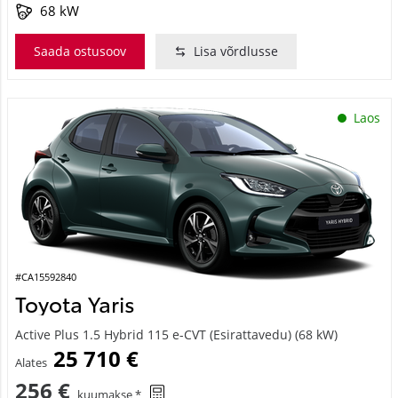
68 kW
Saada ostusoov
Lisa võrdlusse
Laos
#CA15592840
Toyota Yaris
Active Plus 1.5 Hybrid 115 e-CVT (Esirattavedu) (68 kW)
25 710 €
Alates
256 €
kuumakse *