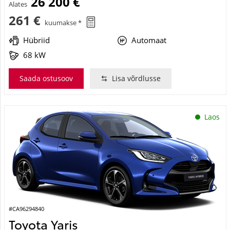
26 200 €
Alates
261 €
kuumakse *
Hübriid
Automaat
68 kW
Saada ostusoov
Lisa võrdlusse
Laos
#CA96294840
Toyota Yaris