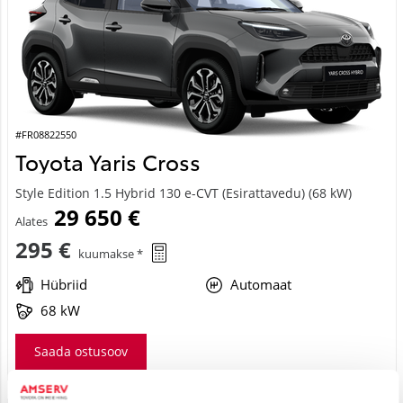
#FR08822550
Toyota Yaris Cross
Style Edition 1.5 Hybrid 130 e-CVT (Esirattavedu) (68 kW)
29 650 €
Alates
295 €
kuumakse *
Hübriid
Automaat
68 kW
Saada ostusoov