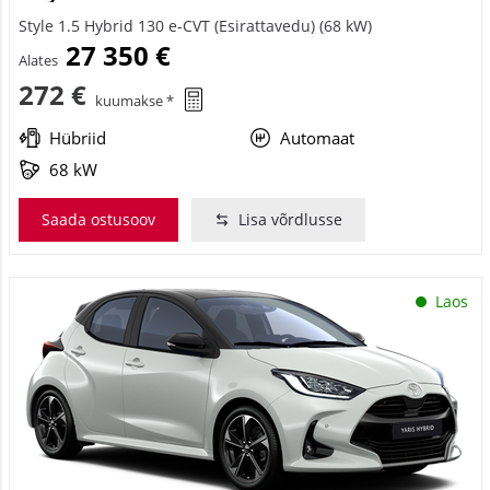
Style 1.5 Hybrid 130 e-CVT (Esirattavedu) (68 kW)
27 350 €
Alates
272 €
kuumakse *
Hübriid
Automaat
68 kW
Saada ostusoov
Lisa võrdlusse
Laos