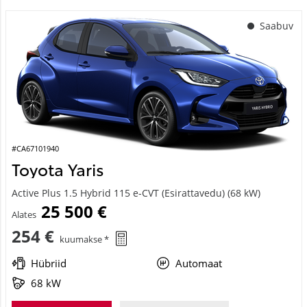
Saabuv
#CA67101940
Toyota Yaris
Active Plus 1.5 Hybrid 115 e-CVT (Esirattavedu) (68 kW)
25 500 €
Alates
254 €
kuumakse *
Hübriid
Automaat
68 kW