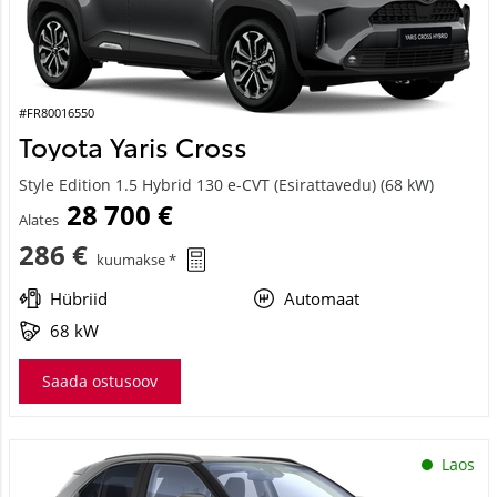
#FR80016550
Toyota Yaris Cross
Style Edition 1.5 Hybrid 130 e-CVT (Esirattavedu) (68 kW)
28 700 €
Alates
286 €
kuumakse *
Hübriid
Automaat
68 kW
Saada ostusoov
Laos