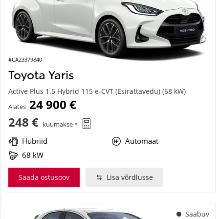
#CA23379840
Toyota Yaris
Active Plus 1.5 Hybrid 115 e-CVT (Esirattavedu) (68 kW)
24 900 €
Alates
248 €
kuumakse *
Hübriid
Automaat
68 kW
Saada ostusoov
Lisa võrdlusse
Saabuv