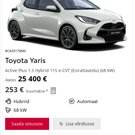
#CA59179840
Toyota Yaris
Active Plus 1.5 Hybrid 115 e-CVT (Esirattavedu) (68 kW)
25 400 €
Alates
253 €
kuumakse *
Hübriid
Automaat
68 kW
Saada ostusoov
Lisa võrdlusse