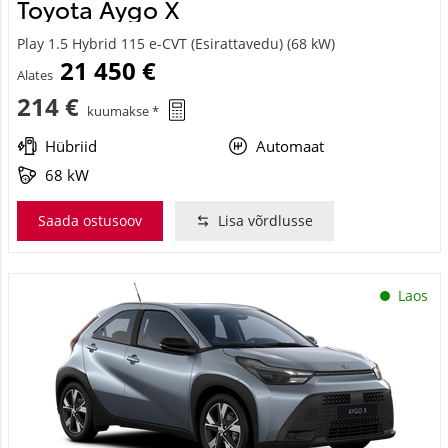
Toyota Aygo X
Play 1.5 Hybrid 115 e-CVT (Esirattavedu) (68 kW)
21 450 €
Alates
214 €
kuumakse *
Hübriid
Automaat
68 kW
Saada ostusoov
Lisa võrdlusse
Laos