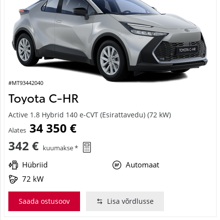
#MT93442040
Toyota C-HR
Active 1.8 Hybrid 140 e-CVT (Esirattavedu) (72 kW)
34 350 €
Alates
342 €
kuumakse *
Hübriid
Automaat
72 kW
Saada ostusoov
Lisa võrdlusse