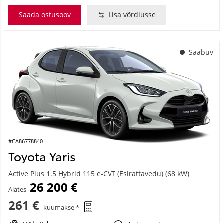
Saada ostusoov
Lisa võrdlusse
Saabuv
#CA86778840
Toyota Yaris
Active Plus 1.5 Hybrid 115 e-CVT (Esirattavedu) (68 kW)
26 200 €
Alates
261 €
kuumakse *
Hübriid
Automaat