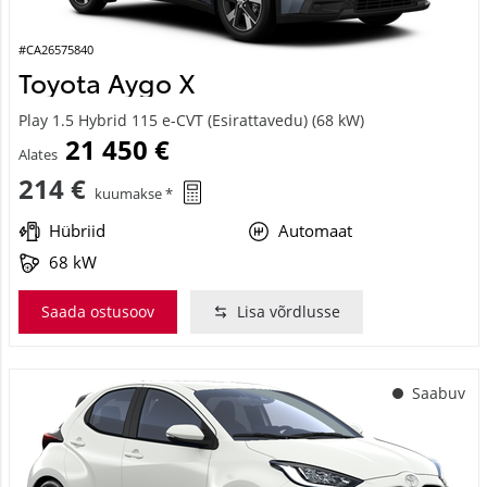
#CA26575840
Toyota Aygo X
Play 1.5 Hybrid 115 e-CVT (Esirattavedu) (68 kW)
21 450 €
Alates
214 €
kuumakse *
Hübriid
Automaat
68 kW
Saada ostusoov
Lisa võrdlusse
Saabuv