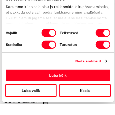
Saabuv
BRONEERITUD
#MT81233040
Toyota C-HR
Style 1.8 Hybrid 140 e-CVT (Esirattavedu) (72 kW)
30 500 €
37 800 €
Alates
304 €
kuumakse *
Hübriid
Automaat
72 kW