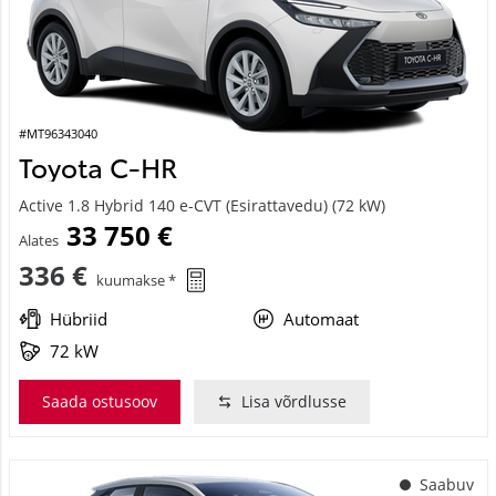
#MT96343040
Toyota C-HR
Active 1.8 Hybrid 140 e-CVT (Esirattavedu) (72 kW)
33 750 €
Alates
336 €
kuumakse *
Hübriid
Automaat
72 kW
Saada ostusoov
Lisa võrdlusse
Saabuv