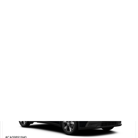
EST
Amserv / Toyota
Uued autod
Laoautod
Laoautod
Laos
#CA09891840