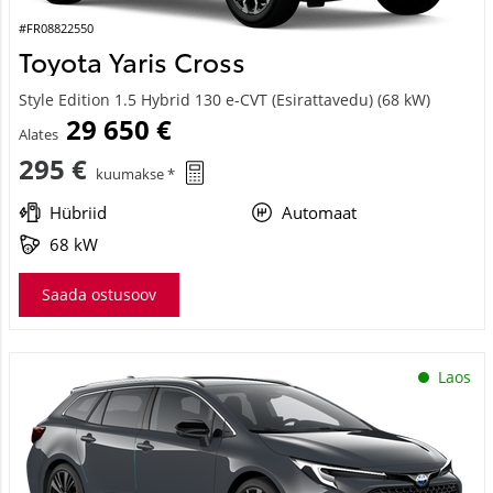
#FR08822550
Toyota Yaris Cross
Style Edition 1.5 Hybrid 130 e-CVT (Esirattavedu) (68 kW)
29 650 €
Alates
295 €
kuumakse *
Hübriid
Automaat
68 kW
Saada ostusoov
Laos