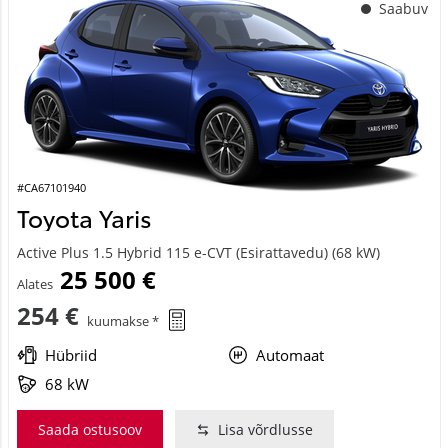
#CA67101940
Toyota Yaris
Active Plus 1.5 Hybrid 115 e-CVT (Esirattavedu) (68 kW)
25 500 €
Alates
254 €
kuumakse *
Hübriid
Automaat
68 kW
Saada ostusoov
Lisa võrdlusse