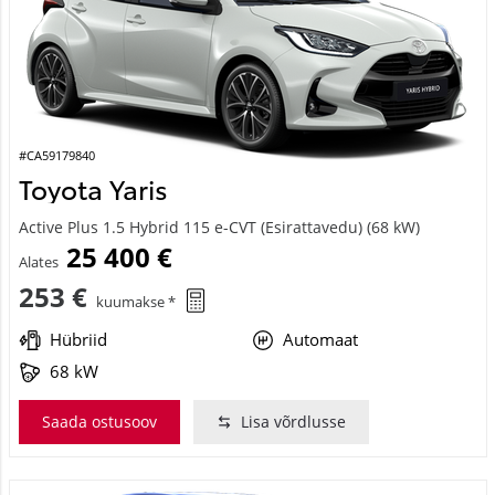
#CA59179840
Toyota Yaris
Active Plus 1.5 Hybrid 115 e-CVT (Esirattavedu) (68 kW)
25 400 €
Alates
253 €
kuumakse *
Hübriid
Automaat
68 kW
Saada ostusoov
Lisa võrdlusse
Saabuv