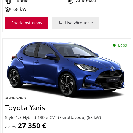
68 kW
Saada ostusoov
Lisa võrdlusse
Laos
#CA96294840
Toyota Yaris
Style 1.5 Hybrid 130 e-CVT (Esirattavedu) (68 kW)
27 350 €
Alates
272 €
kuumakse *