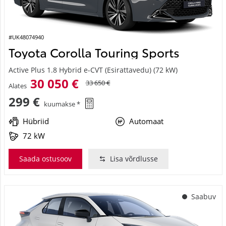
#UK48074940
Toyota Corolla Touring Sports
Active Plus 1.8 Hybrid e-CVT (Esirattavedu) (72 kW)
30 050 €
33 650 €
Alates
299 €
kuumakse *
Hübriid
Automaat
72 kW
Saada ostusoov
Lisa võrdlusse
Saabuv