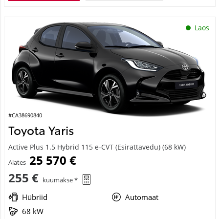
Laos
#CA38690840
Toyota Yaris
Active Plus 1.5 Hybrid 115 e-CVT (Esirattavedu) (68 kW)
25 570 €
Alates
255 €
kuumakse *
Hübriid
Automaat
68 kW