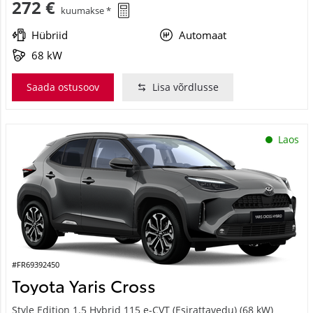
Hübriid
Automaat
68 kW
Saada ostusoov
Lisa võrdlusse
Laos
#FR69392450
Toyota Yaris Cross
Style Edition 1.5 Hybrid 115 e-CVT (Esirattavedu) (68 kW)