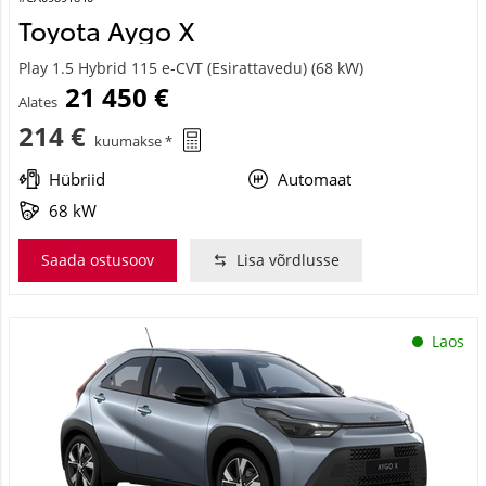
Toyota Aygo X
Play 1.5 Hybrid 115 e-CVT (Esirattavedu) (68 kW)
21 450 €
Alates
214 €
kuumakse *
Hübriid
Automaat
68 kW
Saada ostusoov
Lisa võrdlusse
Laos