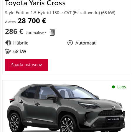
Style Edition 1.5 Hybrid 130 e-CVT (Esirattavedu) (68 kW)
28 700 €
Alates
286 €
kuumakse *
Hübriid
Automaat
68 kW
Saada ostusoov
Laos