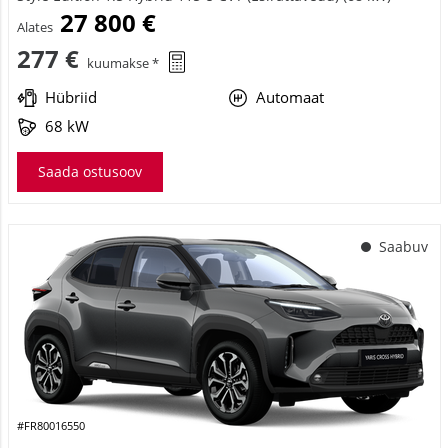
27 800 €
Alates
277 €
kuumakse *
Hübriid
Automaat
68 kW
Saada ostusoov
Saabuv
#FR80016550
Toyota Yaris Cross