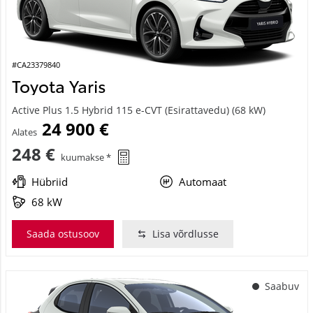
#CA23379840
Toyota Yaris
Active Plus 1.5 Hybrid 115 e-CVT (Esirattavedu) (68 kW)
24 900 €
Alates
248 €
kuumakse *
Hübriid
Automaat
68 kW
Saada ostusoov
Lisa võrdlusse
Saabuv