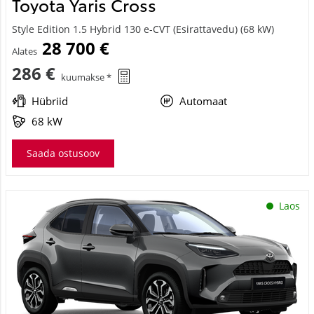
Style Edition 1.5 Hybrid 130 e-CVT (Esirattavedu) (68 kW)
28 700 €
Alates
286 €
kuumakse *
Hübriid
Automaat
68 kW
Saada ostusoov
Laos