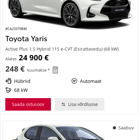
#CA23379840
Toyota Yaris
Active Plus 1.5 Hybrid 115 e-CVT (Esirattavedu) (68 kW)
24 900 €
Alates
248 €
kuumakse *
Hübriid
Automaat
68 kW
Saada ostusoov
Lisa võrdlusse
Saabuv