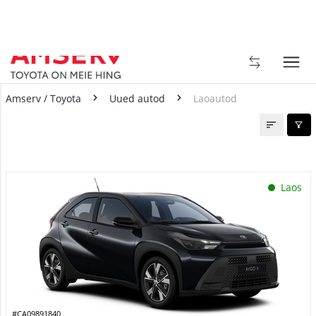
EST
Amserv / Toyota
Uued autod
Laoautod
Laoautod
Laos
#CA09891840