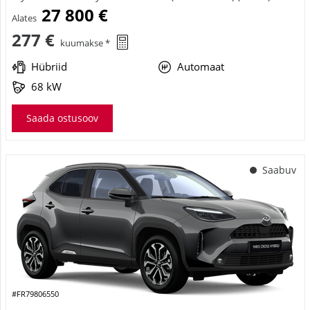
27 800 €
Alates
277 €
kuumakse *
Hübriid
Automaat
68 kW
Saada ostusoov
Saabuv
#FR79806550
Toyota Yaris Cross