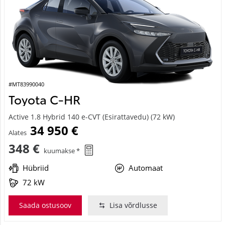
#MT83990040
Toyota C-HR
Active 1.8 Hybrid 140 e-CVT (Esirattavedu) (72 kW)
34 950 €
Alates
348 €
kuumakse *
Hübriid
Automaat
72 kW
Saada ostusoov
Lisa võrdlusse