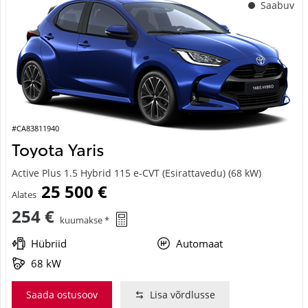
#CA83811940
Toyota Yaris
Active Plus 1.5 Hybrid 115 e-CVT (Esirattavedu) (68 kW)
25 500 €
Alates
254 €
kuumakse *
Hübriid
Automaat
68 kW
Saada ostusoov
Lisa võrdlusse