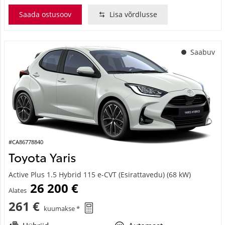
Saada ostusoov
Lisa võrdlusse
Saabuv
#CA86778840
Toyota Yaris
Active Plus 1.5 Hybrid 115 e-CVT (Esirattavedu) (68 kW)
26 200 €
Alates
261 €
kuumakse *
Hübriid
Automaat