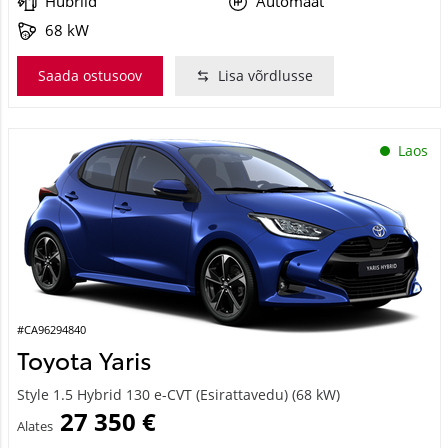
68 kW
Saada ostusoov
Lisa võrdlusse
Laos
#CA96294840
Toyota Yaris
Style 1.5 Hybrid 130 e-CVT (Esirattavedu) (68 kW)
27 350 €
Alates
272 €
kuumakse *