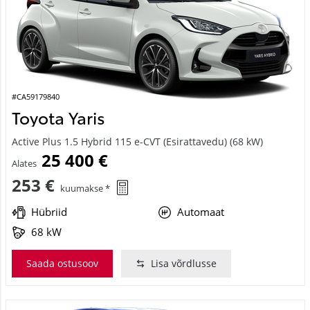
#CA59179840
Toyota Yaris
Active Plus 1.5 Hybrid 115 e-CVT (Esirattavedu) (68 kW)
25 400 €
Alates
253 €
kuumakse *
Hübriid
Automaat
68 kW
Saada ostusoov
Lisa võrdlusse
Saabuv