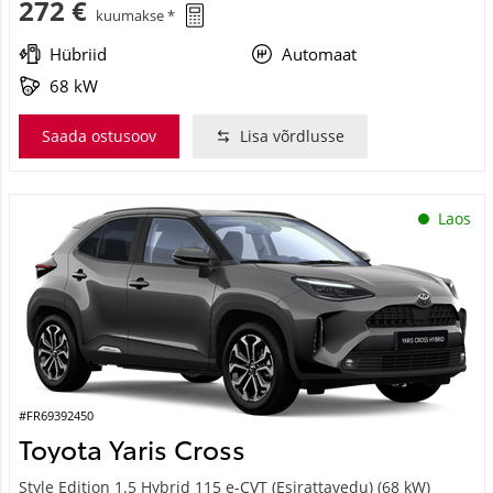
Hübriid
Automaat
68 kW
Saada ostusoov
Lisa võrdlusse
Laos
#FR69392450
Toyota Yaris Cross
Style Edition 1.5 Hybrid 115 e-CVT (Esirattavedu) (68 kW)