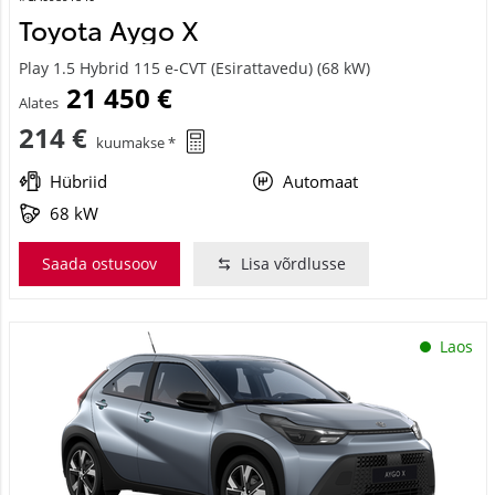
Toyota Aygo X
Play 1.5 Hybrid 115 e-CVT (Esirattavedu) (68 kW)
21 450 €
Alates
214 €
kuumakse *
Hübriid
Automaat
68 kW
Saada ostusoov
Lisa võrdlusse
Laos