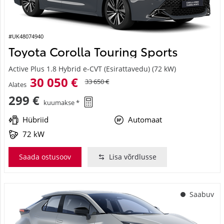
#UK48074940
Toyota Corolla Touring Sports
Active Plus 1.8 Hybrid e-CVT (Esirattavedu) (72 kW)
30 050 €
33 650 €
Alates
299 €
kuumakse *
Hübriid
Automaat
72 kW
Saada ostusoov
Lisa võrdlusse
Saabuv