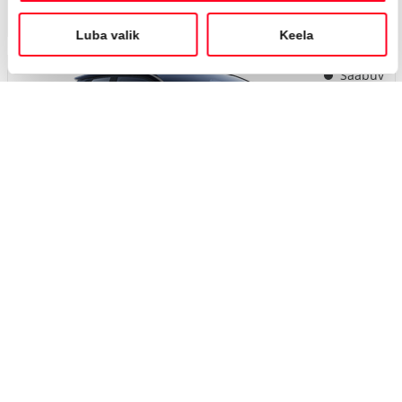
Saabuv
#MT21955930
Toyota C-HR
Active Comfort 2.0 Plug-in Hybrid 220 e-CVT (Esirattavedu) (112 kW)
40 000 €
Alates
398 €
kuumakse *
Laetav hübriid
Automaat
112 kW