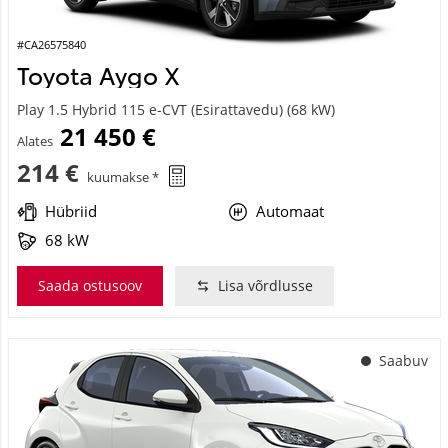
#CA26575840
Toyota Aygo X
Play 1.5 Hybrid 115 e-CVT (Esirattavedu) (68 kW)
21 450 €
Alates
214 €
kuumakse *
Hübriid
Automaat
68 kW
Saada ostusoov
Lisa võrdlusse
Saabuv