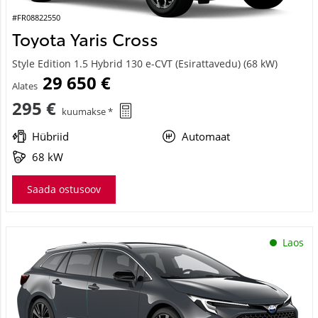
#FR08822550
Toyota Yaris Cross
Style Edition 1.5 Hybrid 130 e-CVT (Esirattavedu) (68 kW)
29 650 €
Alates
295 €
kuumakse *
Hübriid
Automaat
68 kW
Saada ostusoov
Laos