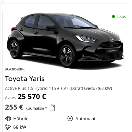
Laos
#CA38690840
Toyota Yaris
Active Plus 1.5 Hybrid 115 e-CVT (Esirattavedu) (68 kW)
25 570 €
Alates
255 €
kuumakse *
Hübriid
Automaat
68 kW