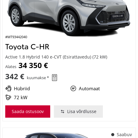
#MT93442040
Toyota C-HR
Active 1.8 Hybrid 140 e-CVT (Esirattavedu) (72 kW)
34 350 €
Alates
342 €
kuumakse *
Hübriid
Automaat
72 kW
Saada ostusoov
Lisa võrdlusse
Saabuv