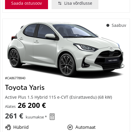
Saada ostusoov
Lisa võrdlusse
Saabuv
#CA86778840
Toyota Yaris
Active Plus 1.5 Hybrid 115 e-CVT (Esirattavedu) (68 kW)
26 200 €
Alates
261 €
kuumakse *
Hübriid
Automaat