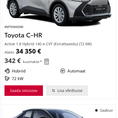
#MT93442040
Toyota C-HR
Active 1.8 Hybrid 140 e-CVT (Esirattavedu) (72 kW)
34 350 €
Alates
342 €
kuumakse *
Hübriid
Automaat
72 kW
Saada ostusoov
Lisa võrdlusse
Saabuv