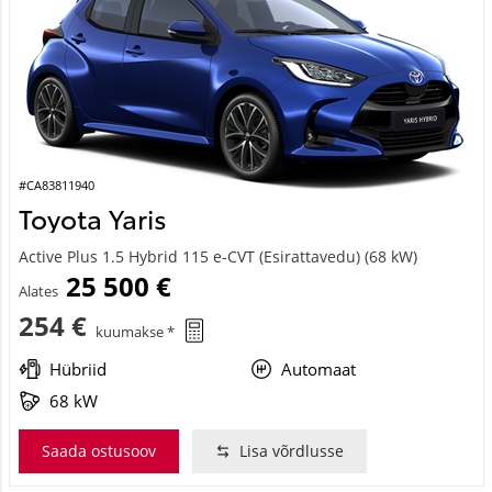
#CA83811940
Toyota Yaris
Active Plus 1.5 Hybrid 115 e-CVT (Esirattavedu) (68 kW)
25 500 €
Alates
254 €
kuumakse *
Hübriid
Automaat
68 kW
Saada ostusoov
Lisa võrdlusse