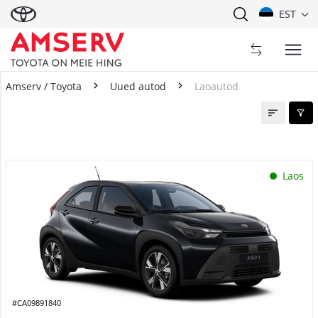
EST
Amserv / Toyota
Uued autod
Laoautod
Laoautod
Laos
#CA09891840