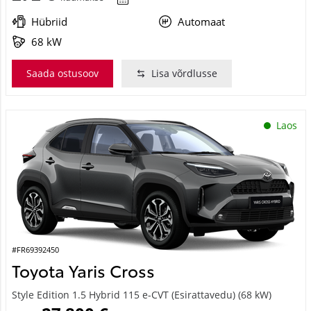
Hübriid
Automaat
68 kW
Saada ostusoov
Lisa võrdlusse
Laos
#FR69392450
Toyota Yaris Cross
Style Edition 1.5 Hybrid 115 e-CVT (Esirattavedu) (68 kW)