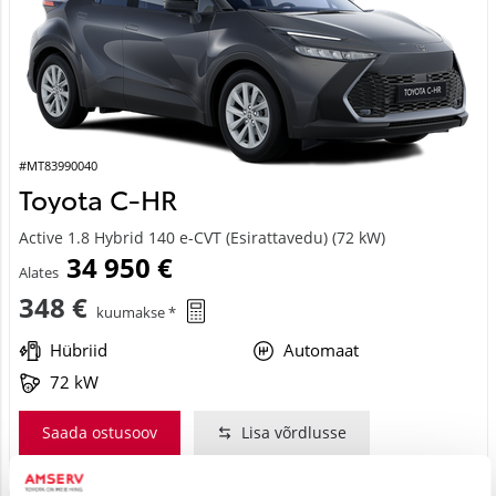
#MT83990040
Toyota C-HR
Active 1.8 Hybrid 140 e-CVT (Esirattavedu) (72 kW)
34 950 €
Alates
348 €
kuumakse *
Hübriid
Automaat
72 kW
Saada ostusoov
Lisa võrdlusse