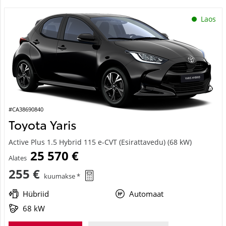
Laos
#CA38690840
Toyota Yaris
Active Plus 1.5 Hybrid 115 e-CVT (Esirattavedu) (68 kW)
25 570 €
Alates
255 €
kuumakse *
Hübriid
Automaat
68 kW