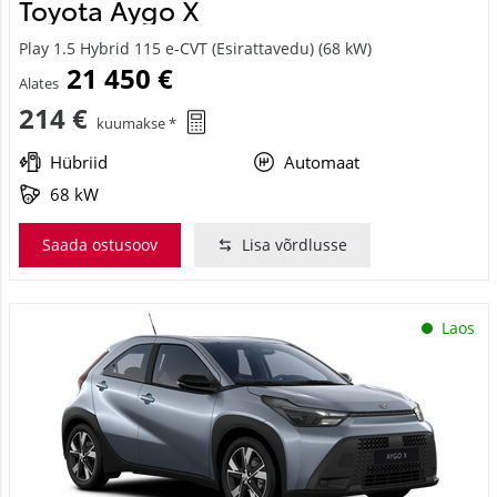
Toyota Aygo X
Play 1.5 Hybrid 115 e-CVT (Esirattavedu) (68 kW)
21 450 €
Alates
214 €
kuumakse *
Hübriid
Automaat
68 kW
Saada ostusoov
Lisa võrdlusse
Laos