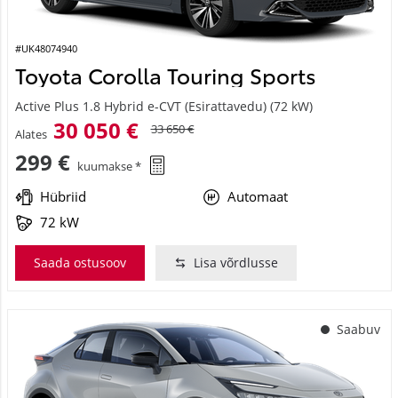
#UK48074940
Toyota Corolla Touring Sports
Active Plus 1.8 Hybrid e-CVT (Esirattavedu) (72 kW)
30 050 €
33 650 €
Alates
299 €
kuumakse *
Hübriid
Automaat
72 kW
Saada ostusoov
Lisa võrdlusse
Saabuv