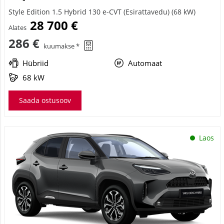
Style Edition 1.5 Hybrid 130 e-CVT (Esirattavedu) (68 kW)
28 700 €
Alates
286 €
kuumakse *
Hübriid
Automaat
68 kW
Saada ostusoov
Laos