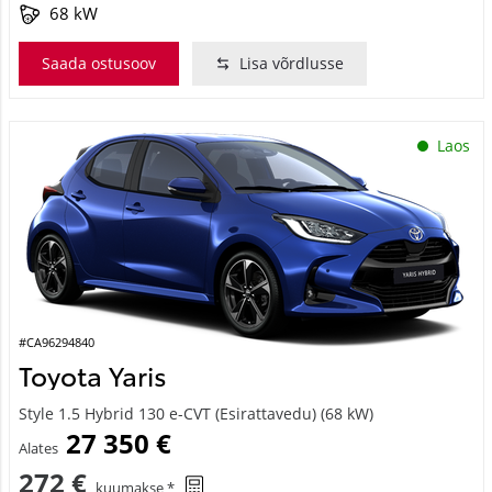
68 kW
Saada ostusoov
Lisa võrdlusse
Laos
#CA96294840
Toyota Yaris
Style 1.5 Hybrid 130 e-CVT (Esirattavedu) (68 kW)
27 350 €
Alates
272 €
kuumakse *