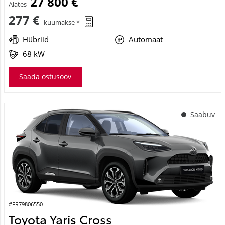
27 800 €
Alates
277 €
kuumakse *
Hübriid
Automaat
68 kW
Saada ostusoov
Saabuv
#FR79806550
Toyota Yaris Cross