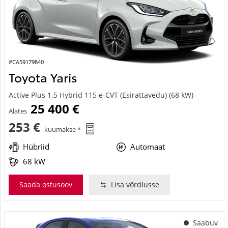
#CA59179840
Toyota Yaris
Active Plus 1.5 Hybrid 115 e-CVT (Esirattavedu) (68 kW)
25 400 €
Alates
253 €
kuumakse *
Hübriid
Automaat
68 kW
Saada ostusoov
Lisa võrdlusse
Saabuv