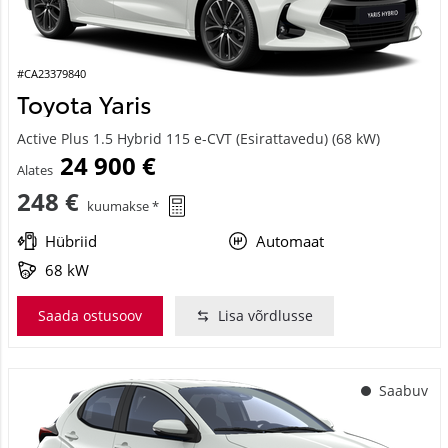
#CA23379840
Toyota Yaris
Active Plus 1.5 Hybrid 115 e-CVT (Esirattavedu) (68 kW)
24 900 €
Alates
248 €
kuumakse *
Hübriid
Automaat
68 kW
Saada ostusoov
Lisa võrdlusse
Saabuv