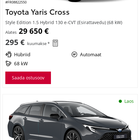
#FR08822550
Toyota Yaris Cross
Style Edition 1.5 Hybrid 130 e-CVT (Esirattavedu) (68 kW)
29 650 €
Alates
295 €
kuumakse *
Hübriid
Automaat
68 kW
Saada ostusoov
Laos