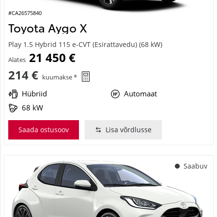
#CA26575840
Toyota Aygo X
Play 1.5 Hybrid 115 e-CVT (Esirattavedu) (68 kW)
21 450 €
Alates
214 €
kuumakse *
Hübriid
Automaat
68 kW
Saada ostusoov
Lisa võrdlusse
Saabuv