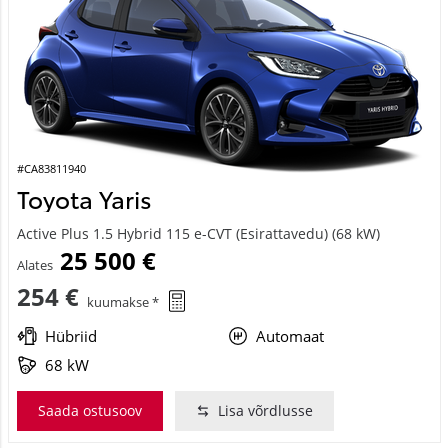
#CA83811940
Toyota Yaris
Active Plus 1.5 Hybrid 115 e-CVT (Esirattavedu) (68 kW)
25 500 €
Alates
254 €
kuumakse *
Hübriid
Automaat
68 kW
Saada ostusoov
Lisa võrdlusse