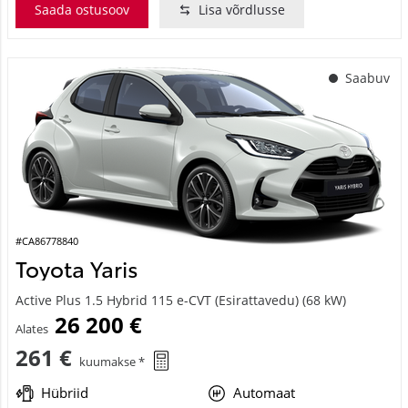
Saada ostusoov
Lisa võrdlusse
Saabuv
#CA86778840
Toyota Yaris
Active Plus 1.5 Hybrid 115 e-CVT (Esirattavedu) (68 kW)
26 200 €
Alates
261 €
kuumakse *
Hübriid
Automaat