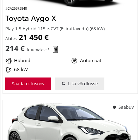
#CA26575840
Toyota Aygo X
Play 1.5 Hybrid 115 e-CVT (Esirattavedu) (68 kW)
21 450 €
Alates
214 €
kuumakse *
Hübriid
Automaat
68 kW
Saada ostusoov
Lisa võrdlusse
Saabuv