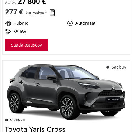
27 800 €
Alates
277 €
kuumakse *
Hübriid
Automaat
68 kW
Saada ostusoov
Saabuv
#FR79806550
Toyota Yaris Cross