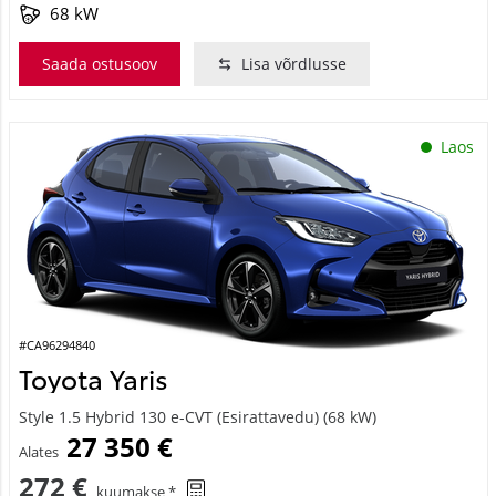
68 kW
Saada ostusoov
Lisa võrdlusse
Laos
#CA96294840
Toyota Yaris
Style 1.5 Hybrid 130 e-CVT (Esirattavedu) (68 kW)
27 350 €
Alates
272 €
kuumakse *