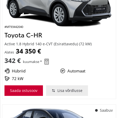
#MT93442040
Toyota C-HR
Active 1.8 Hybrid 140 e-CVT (Esirattavedu) (72 kW)
34 350 €
Alates
342 €
kuumakse *
Hübriid
Automaat
72 kW
Saada ostusoov
Lisa võrdlusse
Saabuv