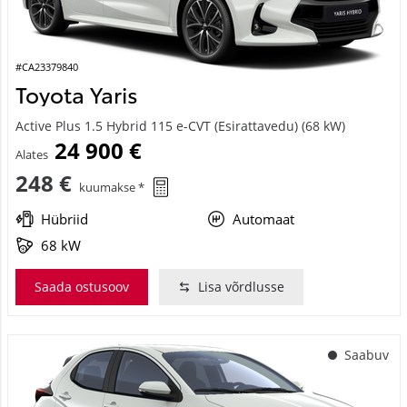
#CA23379840
Toyota Yaris
Active Plus 1.5 Hybrid 115 e-CVT (Esirattavedu) (68 kW)
24 900 €
Alates
248 €
kuumakse *
Hübriid
Automaat
68 kW
Saada ostusoov
Lisa võrdlusse
Saabuv