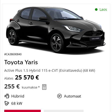
Laos
#CA38690840
Toyota Yaris
Active Plus 1.5 Hybrid 115 e-CVT (Esirattavedu) (68 kW)
25 570 €
Alates
255 €
kuumakse *
Hübriid
Automaat
68 kW