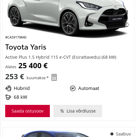
#CA59179840
Toyota Yaris
Active Plus 1.5 Hybrid 115 e-CVT (Esirattavedu) (68 kW)
25 400 €
Alates
253 €
kuumakse *
Hübriid
Automaat
68 kW
Saada ostusoov
Lisa võrdlusse
Saabuv