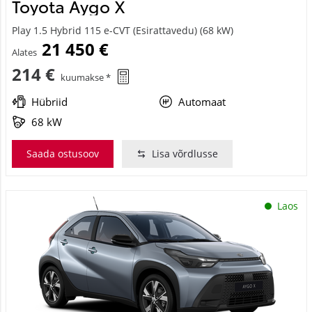
Toyota Aygo X
Play 1.5 Hybrid 115 e-CVT (Esirattavedu) (68 kW)
21 450 €
Alates
214 €
kuumakse *
Hübriid
Automaat
68 kW
Saada ostusoov
Lisa võrdlusse
Laos