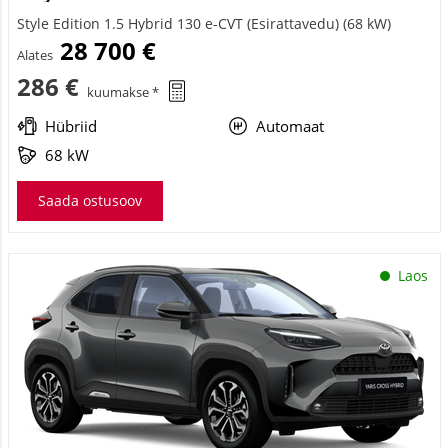
Style Edition 1.5 Hybrid 130 e-CVT (Esirattavedu) (68 kW)
28 700 €
Alates
286 €
kuumakse *
Hübriid
Automaat
68 kW
Saada ostusoov
Laos