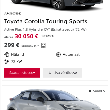
#UK48074940
Toyota Corolla Touring Sports
Active Plus 1.8 Hybrid e-CVT (Esirattavedu) (72 kW)
30 050 €
33 650 €
Alates
299 €
kuumakse *
Hübriid
Automaat
72 kW
Saada ostusoov
Lisa võrdlusse
Saabuv