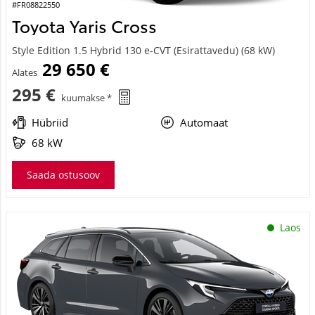
#FR08822550
Toyota Yaris Cross
Style Edition 1.5 Hybrid 130 e-CVT (Esirattavedu) (68 kW)
29 650 €
Alates
295 €
kuumakse *
Hübriid
Automaat
68 kW
Saada ostusoov
Laos