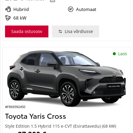
Hübriid
Automaat
68 kW
Saada ostusoov
Lisa võrdlusse
Laos
#FR69392450
Toyota Yaris Cross
Style Edition 1.5 Hybrid 115 e-CVT (Esirattavedu) (68 kW)