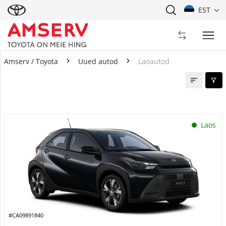
EST
Amserv / Toyota
Uued autod
Laoautod
Laoautod
Laos
#CA09891840