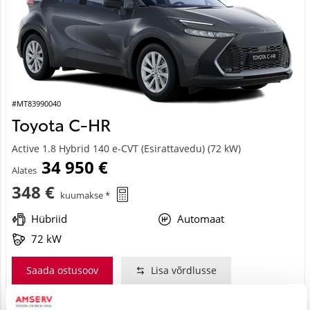
#MT83990040
Toyota C-HR
Active 1.8 Hybrid 140 e-CVT (Esirattavedu) (72 kW)
34 950 €
Alates
348 €
kuumakse *
Hübriid
Automaat
72 kW
Saada ostusoov
Lisa võrdlusse