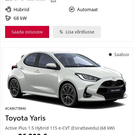
Hübriid
Automaat
68 kW
Saada ostusoov
Lisa võrdlusse
Saabuv
#CA86778840
Toyota Yaris
Active Plus 1.5 Hybrid 115 e-CVT (Esirattavedu) (68 kW)