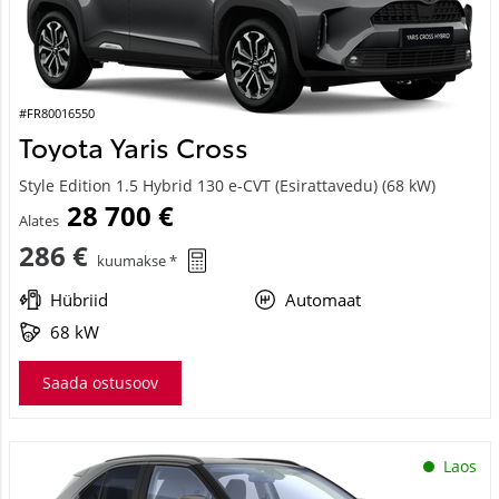
#FR80016550
Toyota Yaris Cross
Style Edition 1.5 Hybrid 130 e-CVT (Esirattavedu) (68 kW)
28 700 €
Alates
286 €
kuumakse *
Hübriid
Automaat
68 kW
Saada ostusoov
Laos