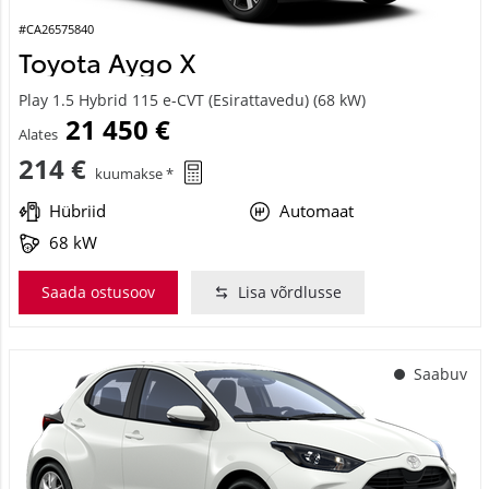
#CA26575840
Toyota Aygo X
Play 1.5 Hybrid 115 e-CVT (Esirattavedu) (68 kW)
21 450 €
Alates
214 €
kuumakse *
Hübriid
Automaat
68 kW
Saada ostusoov
Lisa võrdlusse
Saabuv