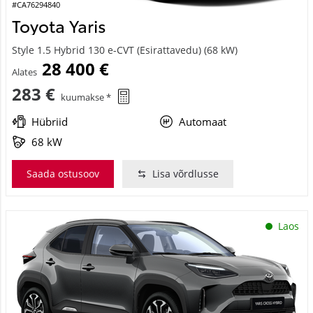
#CA76294840
Toyota Yaris
Style 1.5 Hybrid 130 e-CVT (Esirattavedu) (68 kW)
28 400 €
Alates
283 €
kuumakse *
Hübriid
Automaat
68 kW
Saada ostusoov
Lisa võrdlusse
Laos