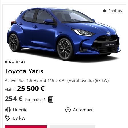
Saabuv
#CA67101940
Toyota Yaris
Active Plus 1.5 Hybrid 115 e-CVT (Esirattavedu) (68 kW)
25 500 €
Alates
254 €
kuumakse *
Hübriid
Automaat
68 kW