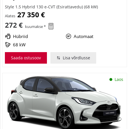
Style 1.5 Hybrid 130 e-CVT (Esirattavedu) (68 kW)
27 350 €
Alates
272 €
kuumakse *
Hübriid
Automaat
68 kW
Saada ostusoov
Lisa võrdlusse
Laos