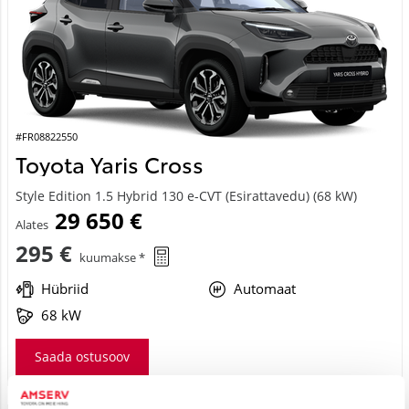
#FR08822550
Toyota Yaris Cross
Style Edition 1.5 Hybrid 130 e-CVT (Esirattavedu) (68 kW)
29 650 €
Alates
295 €
kuumakse *
Hübriid
Automaat
68 kW
Saada ostusoov