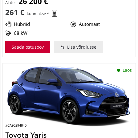
26 200 €
Alates
261 €
kuumakse *
Hübriid
Automaat
68 kW
Saada ostusoov
Lisa võrdlusse
Laos
#CA96294840
Toyota Yaris