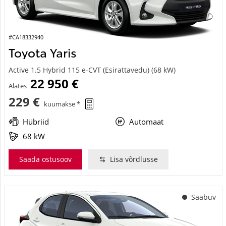
#CA18332940
Toyota Yaris
Active 1.5 Hybrid 115 e-CVT (Esirattavedu) (68 kW)
22 950 €
Alates
229 €
kuumakse *
Hübriid
Automaat
68 kW
Saada ostusoov
Lisa võrdlusse
Saabuv