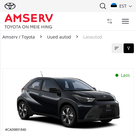
EST
Amserv / Toyota
Uued autod
Laoautod
Laoautod
Laos
#CA09891840