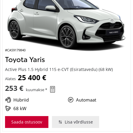
#CA59179840
Toyota Yaris
Active Plus 1.5 Hybrid 115 e-CVT (Esirattavedu) (68 kW)
25 400 €
Alates
253 €
kuumakse *
Hübriid
Automaat
68 kW
Saada ostusoov
Lisa võrdlusse