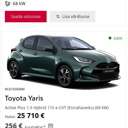
68 kW
Saada ostusoov
Lisa võrdlusse
Laos
#CA15592840
Toyota Yaris
Active Plus 1.5 Hybrid 115 e-CVT (Esirattavedu) (68 kW)
25 710 €
Alates
256 €
kuumakse *