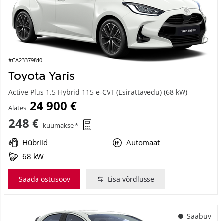
#CA23379840
Toyota Yaris
Active Plus 1.5 Hybrid 115 e-CVT (Esirattavedu) (68 kW)
24 900 €
Alates
248 €
kuumakse *
Hübriid
Automaat
68 kW
Saada ostusoov
Lisa võrdlusse
Saabuv