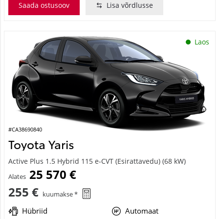
Saada ostusoov
Lisa võrdlusse
Laos
#CA38690840
Toyota Yaris
Active Plus 1.5 Hybrid 115 e-CVT (Esirattavedu) (68 kW)
25 570 €
Alates
255 €
kuumakse *
Hübriid
Automaat