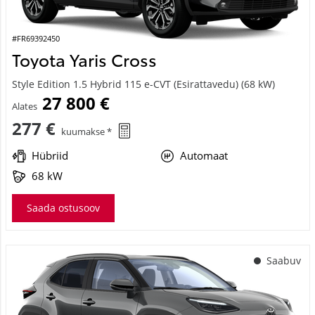
#FR69392450
Toyota Yaris Cross
Style Edition 1.5 Hybrid 115 e-CVT (Esirattavedu) (68 kW)
27 800 €
Alates
277 €
kuumakse *
Hübriid
Automaat
68 kW
Saada ostusoov
Saabuv