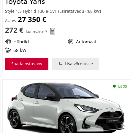
Style 1.5 Hybrid 130 e-CVT (Esirattavedu) (68 kW)
27 350 €
Alates
272 €
kuumakse *
Hübriid
Automaat
68 kW
Saada ostusoov
Lisa võrdlusse
Laos