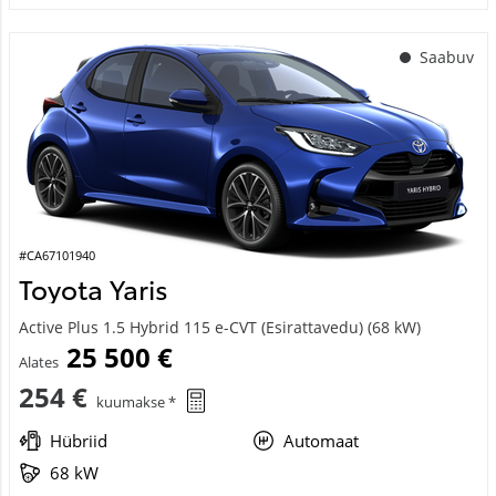
Saabuv
#CA67101940
Toyota Yaris
Active Plus 1.5 Hybrid 115 e-CVT (Esirattavedu) (68 kW)
25 500 €
Alates
254 €
kuumakse *
Hübriid
Automaat
68 kW