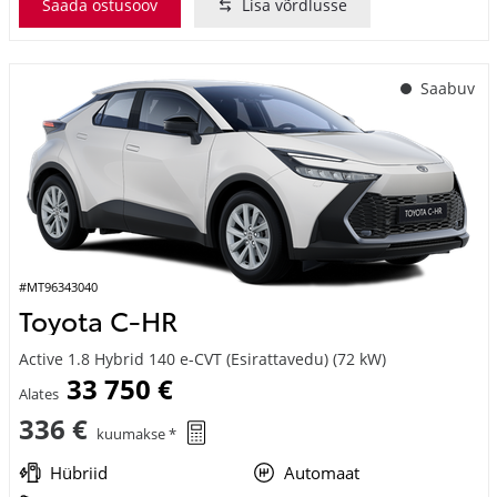
Saabuv
#MT96343040
Toyota C-HR
Active 1.8 Hybrid 140 e-CVT (Esirattavedu) (72 kW)
33 750 €
Alates
336 €
kuumakse *
Hübriid
Automaat
72 kW