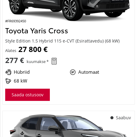
#FR69392450
Toyota Yaris Cross
Style Edition 1.5 Hybrid 115 e-CVT (Esirattavedu) (68 kW)
27 800 €
Alates
277 €
kuumakse *
Hübriid
Automaat
68 kW
Saada ostusoov
Saabuv