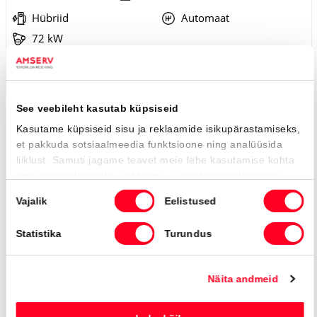
Hübriid
Automaat
72 kW
Saada ostusoov
Lisa võrdlusse
Saabuv
#MT83990040
Toyota C-HR
Active 1.8 Hybrid 140 e-CVT (Esirattavedu) (72 kW)
34 950 €
Alates