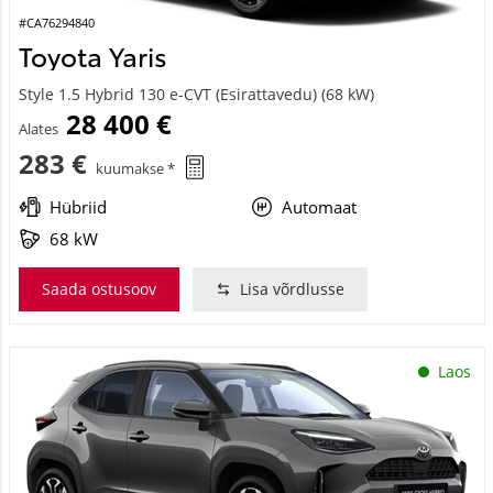
#CA76294840
Toyota Yaris
Style 1.5 Hybrid 130 e-CVT (Esirattavedu) (68 kW)
28 400 €
Alates
283 €
kuumakse *
Hübriid
Automaat
68 kW
Saada ostusoov
Lisa võrdlusse
Laos