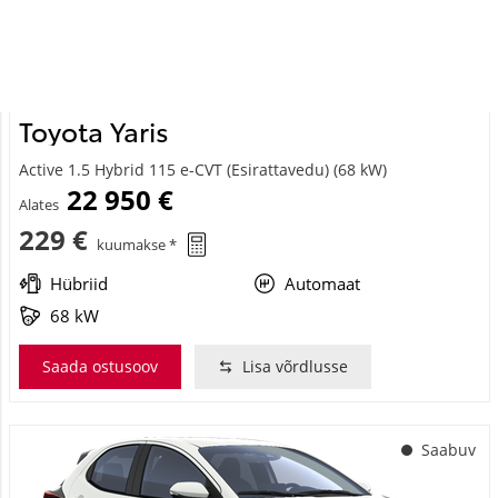
#CA18332940
Toyota Yaris
Active 1.5 Hybrid 115 e-CVT (Esirattavedu) (68 kW)
22 950 €
Alates
229 €
kuumakse *
Hübriid
Automaat
68 kW
Saada ostusoov
Lisa võrdlusse
Saabuv