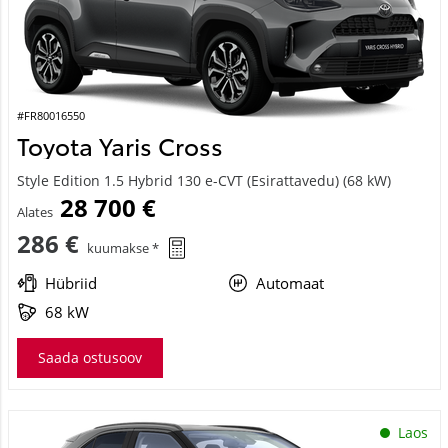
#FR80016550
Toyota Yaris Cross
Style Edition 1.5 Hybrid 130 e-CVT (Esirattavedu) (68 kW)
28 700 €
Alates
286 €
kuumakse *
Hübriid
Automaat
68 kW
Saada ostusoov
Laos