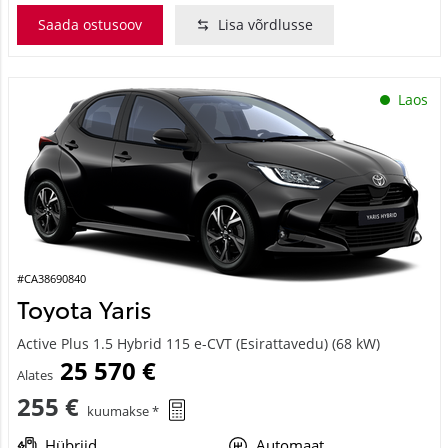
Saada ostusoov
Lisa võrdlusse
Laos
#CA38690840
Toyota Yaris
Active Plus 1.5 Hybrid 115 e-CVT (Esirattavedu) (68 kW)
25 570 €
Alates
255 €
kuumakse *
Hübriid
Automaat