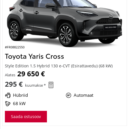
#FR08822550
Toyota Yaris Cross
Style Edition 1.5 Hybrid 130 e-CVT (Esirattavedu) (68 kW)
29 650 €
Alates
295 €
kuumakse *
Hübriid
Automaat
68 kW
Saada ostusoov