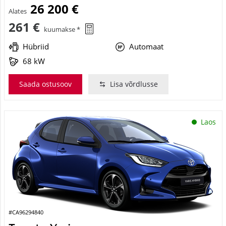
26 200 €
Alates
261 €
kuumakse *
Hübriid
Automaat
68 kW
Saada ostusoov
Lisa võrdlusse
Laos
#CA96294840
Toyota Yaris