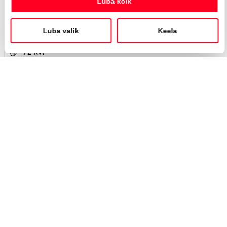
348 €
kuumakse *
Hübriid
Automaat
72 kW
Saada ostusoov
Lisa võrdlusse
Saabuv
BRONEERITUD
#MT20982040
Toyota C-HR