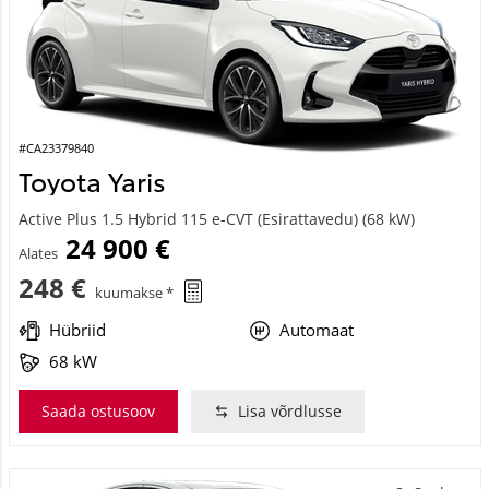
#CA23379840
Toyota Yaris
Active Plus 1.5 Hybrid 115 e-CVT (Esirattavedu) (68 kW)
24 900 €
Alates
248 €
kuumakse *
Hübriid
Automaat
68 kW
Saada ostusoov
Lisa võrdlusse
Saabuv