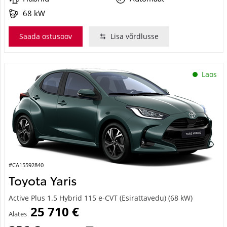
68 kW
Saada ostusoov
Lisa võrdlusse
Laos
#CA15592840
Toyota Yaris
Active Plus 1.5 Hybrid 115 e-CVT (Esirattavedu) (68 kW)
25 710 €
Alates
256 €
kuumakse *