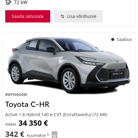
Saada ostusoov
Lisa võrdlusse
Saabuv
#MT93442040
Toyota C-HR
Active 1.8 Hybrid 140 e-CVT (Esirattavedu) (72 kW)
34 350 €
Alates
342 €
kuumakse *