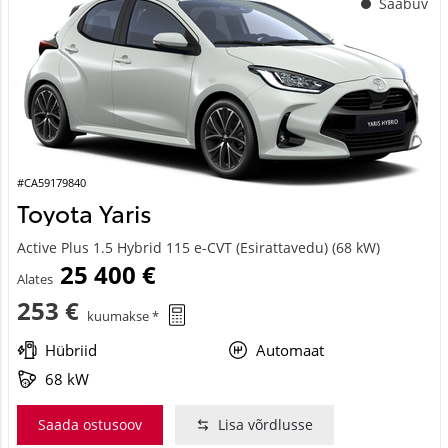
#CA59179840
Toyota Yaris
Active Plus 1.5 Hybrid 115 e-CVT (Esirattavedu) (68 kW)
25 400 €
Alates
253 €
kuumakse *
Hübriid
Automaat
68 kW
Saada ostusoov
Lisa võrdlusse