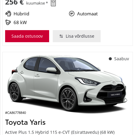
Hübriid
Automaat
68 kW
Saada ostusoov
Lisa võrdlusse
Saabuv
#CA86778840
Toyota Yaris
Active Plus 1.5 Hybrid 115 e-CVT (Esirattavedu) (68 kW)