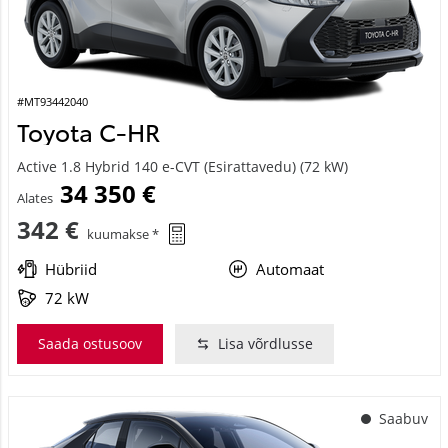
#MT93442040
Toyota C-HR
Active 1.8 Hybrid 140 e-CVT (Esirattavedu) (72 kW)
34 350 €
Alates
342 €
kuumakse *
Hübriid
Automaat
72 kW
Saada ostusoov
Lisa võrdlusse
Saabuv