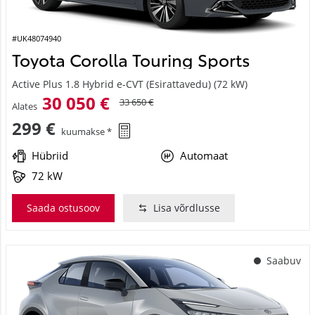
#UK48074940
Toyota Corolla Touring Sports
Active Plus 1.8 Hybrid e-CVT (Esirattavedu) (72 kW)
30 050 €
33 650 €
Alates
299 €
kuumakse *
Hübriid
Automaat
72 kW
Saada ostusoov
Lisa võrdlusse
Saabuv