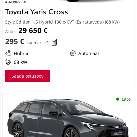
#FR08822550
Toyota Yaris Cross
Style Edition 1.5 Hybrid 130 e-CVT (Esirattavedu) (68 kW)
29 650 €
Alates
295 €
kuumakse *
Hübriid
Automaat
68 kW
Saada ostusoov
Laos