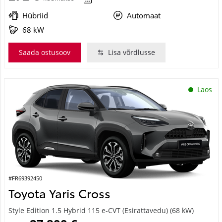
Hübriid
Automaat
68 kW
Saada ostusoov
Lisa võrdlusse
Laos
#FR69392450
Toyota Yaris Cross
Style Edition 1.5 Hybrid 115 e-CVT (Esirattavedu) (68 kW)