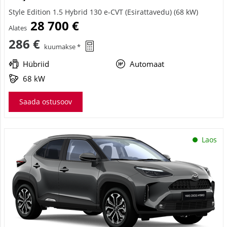
Style Edition 1.5 Hybrid 130 e-CVT (Esirattavedu) (68 kW)
28 700 €
Alates
286 €
kuumakse *
Hübriid
Automaat
68 kW
Saada ostusoov
Laos