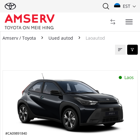
EST
Amserv / Toyota
Uued autod
Laoautod
Laoautod
Laos
#CA09891840