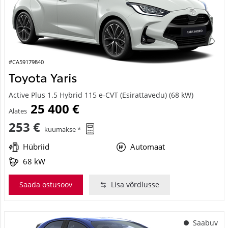
#CA59179840
Toyota Yaris
Active Plus 1.5 Hybrid 115 e-CVT (Esirattavedu) (68 kW)
25 400 €
Alates
253 €
kuumakse *
Hübriid
Automaat
68 kW
Saada ostusoov
Lisa võrdlusse
Saabuv