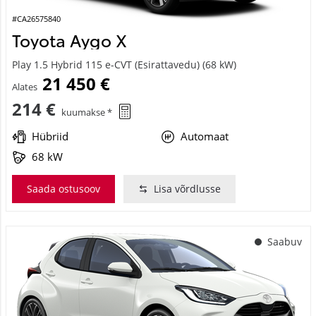
#CA26575840
Toyota Aygo X
Play 1.5 Hybrid 115 e-CVT (Esirattavedu) (68 kW)
21 450 €
Alates
214 €
kuumakse *
Hübriid
Automaat
68 kW
Saada ostusoov
Lisa võrdlusse
Saabuv