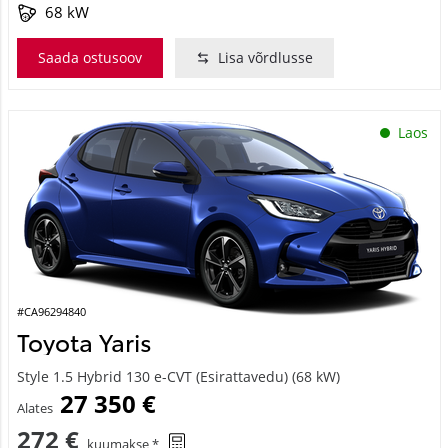
68 kW
Saada ostusoov
Lisa võrdlusse
Laos
#CA96294840
Toyota Yaris
Style 1.5 Hybrid 130 e-CVT (Esirattavedu) (68 kW)
27 350 €
Alates
272 €
kuumakse *