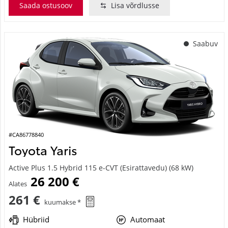
Saada ostusoov
Lisa võrdlusse
Saabuv
#CA86778840
Toyota Yaris
Active Plus 1.5 Hybrid 115 e-CVT (Esirattavedu) (68 kW)
26 200 €
Alates
261 €
kuumakse *
Hübriid
Automaat