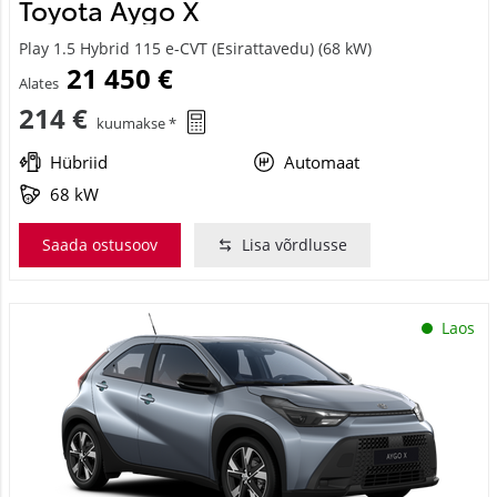
Toyota Aygo X
Play 1.5 Hybrid 115 e-CVT (Esirattavedu) (68 kW)
21 450 €
Alates
214 €
kuumakse *
Hübriid
Automaat
68 kW
Saada ostusoov
Lisa võrdlusse
Laos