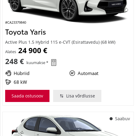
#CA23379840
Toyota Yaris
Active Plus 1.5 Hybrid 115 e-CVT (Esirattavedu) (68 kW)
24 900 €
Alates
248 €
kuumakse *
Hübriid
Automaat
68 kW
Saada ostusoov
Lisa võrdlusse
Saabuv