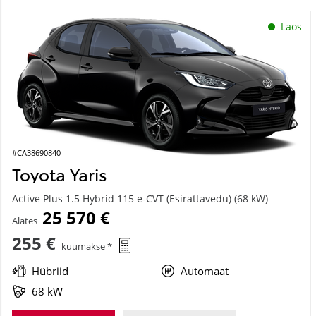
Laos
#CA38690840
Toyota Yaris
Active Plus 1.5 Hybrid 115 e-CVT (Esirattavedu) (68 kW)
25 570 €
Alates
255 €
kuumakse *
Hübriid
Automaat
68 kW