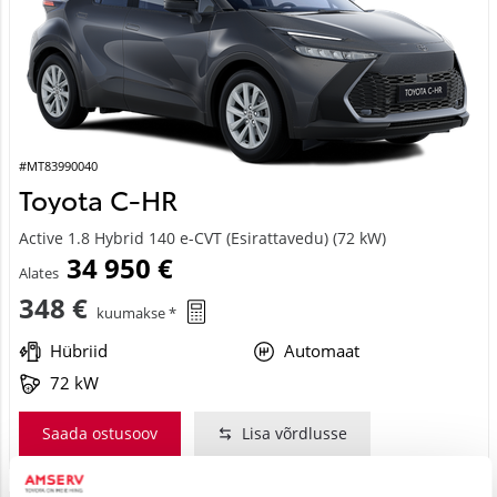
#MT83990040
Toyota C-HR
Active 1.8 Hybrid 140 e-CVT (Esirattavedu) (72 kW)
34 950 €
Alates
348 €
kuumakse *
Hübriid
Automaat
72 kW
Saada ostusoov
Lisa võrdlusse