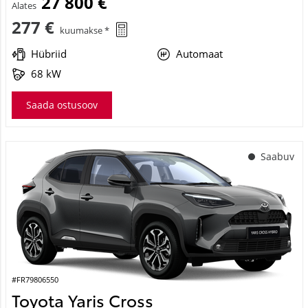
27 800 €
Alates
277 €
kuumakse *
Hübriid
Automaat
68 kW
Saada ostusoov
Saabuv
#FR79806550
Toyota Yaris Cross