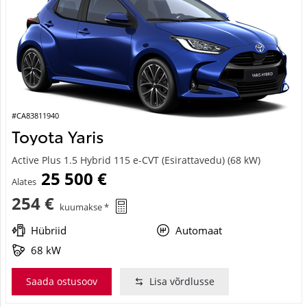
#CA83811940
Toyota Yaris
Active Plus 1.5 Hybrid 115 e-CVT (Esirattavedu) (68 kW)
25 500 €
Alates
254 €
kuumakse *
Hübriid
Automaat
68 kW
Saada ostusoov
Lisa võrdlusse