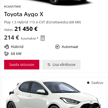
#CA26575840
Toyota Aygo X
Play 1.5 Hybrid 115 e-CVT (Esirattavedu) (68 kW)
21 450 €
Alates
214 €
kuumakse *
Hübriid
Automaat
68 kW
Saada ostusoov
Lisa võrdlusse
Saabuv