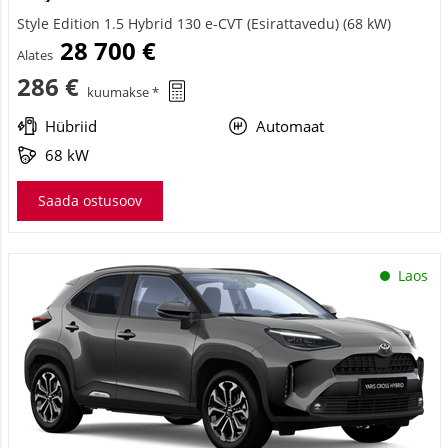
Style Edition 1.5 Hybrid 130 e-CVT (Esirattavedu) (68 kW)
28 700 €
Alates
286 €
kuumakse *
Hübriid
Automaat
68 kW
Saada ostusoov
Laos