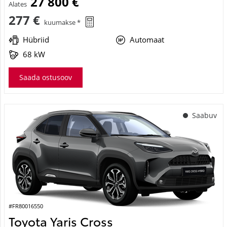
27 800 €
Alates
277 €
kuumakse *
Hübriid
Automaat
68 kW
Saada ostusoov
Saabuv
#FR80016550
Toyota Yaris Cross