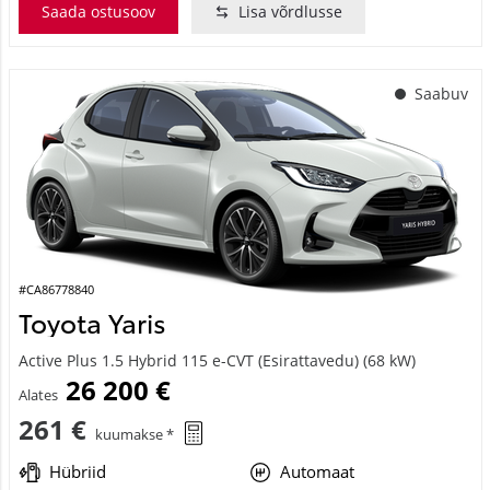
Saada ostusoov
Lisa võrdlusse
Saabuv
#CA86778840
Toyota Yaris
Active Plus 1.5 Hybrid 115 e-CVT (Esirattavedu) (68 kW)
26 200 €
Alates
261 €
kuumakse *
Hübriid
Automaat