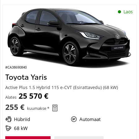
Laos
#CA38690840
Toyota Yaris
Active Plus 1.5 Hybrid 115 e-CVT (Esirattavedu) (68 kW)
25 570 €
Alates
255 €
kuumakse *
Hübriid
Automaat
68 kW