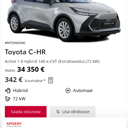
#MT93442040
Toyota C-HR
Active 1.8 Hybrid 140 e-CVT (Esirattavedu) (72 kW)
34 350 €
Alates
342 €
kuumakse *
Hübriid
Automaat
72 kW
Saada ostusoov
Lisa võrdlusse