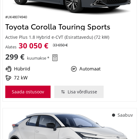
#UK48074940
Toyota Corolla Touring Sports
Active Plus 1.8 Hybrid e-CVT (Esirattavedu) (72 kW)
30 050 €
33 650 €
Alates
299 €
kuumakse *
Hübriid
Automaat
72 kW
Saada ostusoov
Lisa võrdlusse
Saabuv