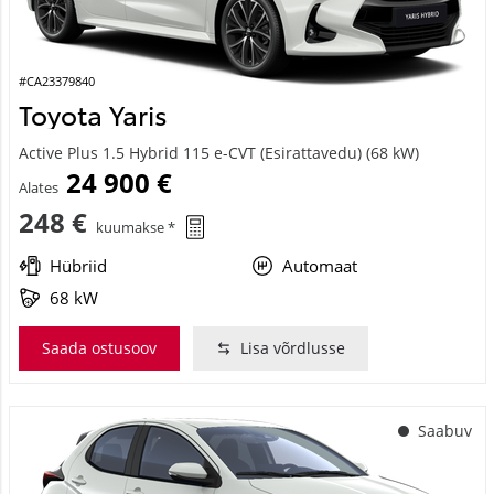
#CA23379840
Toyota Yaris
Active Plus 1.5 Hybrid 115 e-CVT (Esirattavedu) (68 kW)
24 900 €
Alates
248 €
kuumakse *
Hübriid
Automaat
68 kW
Saada ostusoov
Lisa võrdlusse
Saabuv