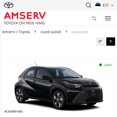
EST
Amserv / Toyota
Uued autod
Laoautod
Laoautod
Laos
#CA09891840