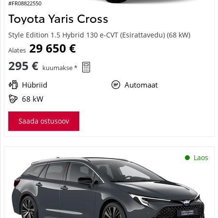
#FR08822550
Toyota Yaris Cross
Style Edition 1.5 Hybrid 130 e-CVT (Esirattavedu) (68 kW)
29 650 €
Alates
295 €
kuumakse *
Hübriid
Automaat
68 kW
Saada ostusoov
Laos