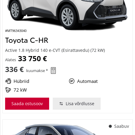
#MT96343040
Toyota C-HR
Active 1.8 Hybrid 140 e-CVT (Esirattavedu) (72 kW)
33 750 €
Alates
336 €
kuumakse *
Hübriid
Automaat
72 kW
Saada ostusoov
Lisa võrdlusse
Saabuv