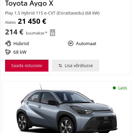
Toyota Aygo X
Play 1.5 Hybrid 115 e-CVT (Esirattavedu) (68 kW)
21 450 €
Alates
214 €
kuumakse *
Hübriid
Automaat
68 kW
Saada ostusoov
Lisa võrdlusse
Laos