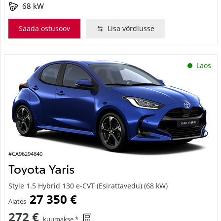
68 kW
Saada ostusoov
Lisa võrdlusse
Laos
#CA96294840
Toyota Yaris
Style 1.5 Hybrid 130 e-CVT (Esirattavedu) (68 kW)
27 350 €
Alates
272 €
kuumakse *