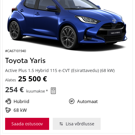
#CA67101940
Toyota Yaris
Active Plus 1.5 Hybrid 115 e-CVT (Esirattavedu) (68 kW)
25 500 €
Alates
254 €
kuumakse *
Hübriid
Automaat
68 kW
Saada ostusoov
Lisa võrdlusse