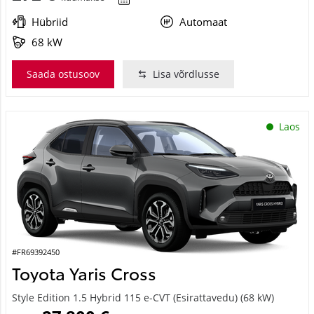
Hübriid
Automaat
68 kW
Saada ostusoov
Lisa võrdlusse
Laos
#FR69392450
Toyota Yaris Cross
Style Edition 1.5 Hybrid 115 e-CVT (Esirattavedu) (68 kW)