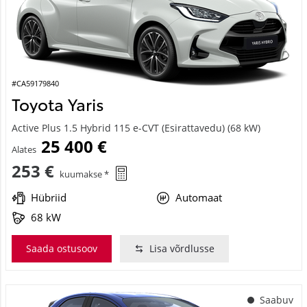
#CA59179840
Toyota Yaris
Active Plus 1.5 Hybrid 115 e-CVT (Esirattavedu) (68 kW)
25 400 €
Alates
253 €
kuumakse *
Hübriid
Automaat
68 kW
Saada ostusoov
Lisa võrdlusse
Saabuv