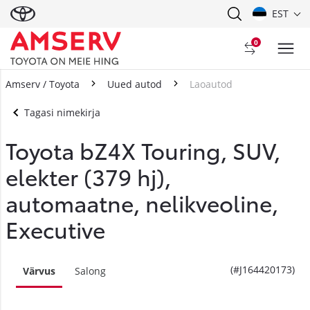
EST
0
Amserv / Toyota
Uued autod
Laoautod
Tagasi nimekirja
Toyota bZ4X Touring, SUV,
elekter (379 hj),
automaatne, nelikveoline,
Executive
(#J164420173)
Värvus
Salong