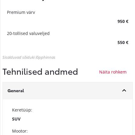
Premium värv
950 €
20-tollised valuveljed
550 €
Sisalduvad sõiduki lõpphinnas
Tehnilised andmed
General
Keretüüp:
SUV
Mootor: