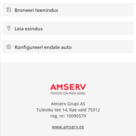
Broneeri teenindus
Leia esindus
Konfigureeri endale auto
Amserv Grupi AS
Tuleviku tee 14, Rae vald 75312
reg. nr: 10095579
www.amserv.ee