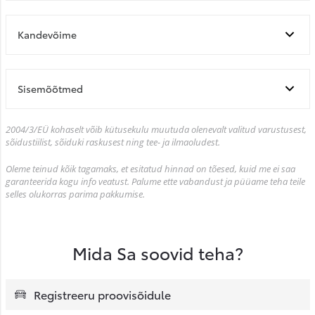
Kandevõime
Sisemõõtmed
2004/3/EÜ kohaselt võib kütusekulu muutuda olenevalt valitud varustusest,
sõidustiilist, sõiduki raskusest ning tee- ja ilmaoludest.
Oleme teinud kõik tagamaks, et esitatud hinnad on tõesed, kuid me ei saa
garanteerida kogu info veatust. Palume ette vabandust ja püüame teha teile
selles olukorras parima pakkumise.
Mida Sa soovid teha?
Registreeru proovisõidule