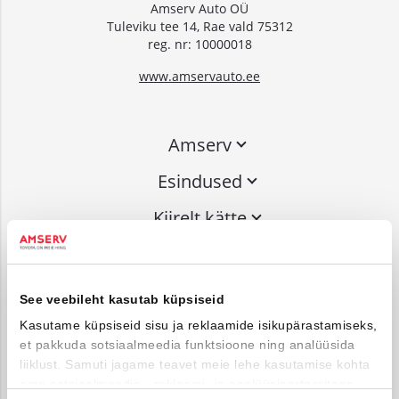
Amserv Auto OÜ
Tuleviku tee 14, Rae vald 75312
reg. nr: 10000018
www.amservauto.ee
Amserv
Esindused
Kiirelt kätte
Liitu uudiskirjaga
See veebileht kasutab küpsiseid
Võta ühendust
Kasutame küpsiseid sisu ja reklaamide isikupärastamiseks,
et pakkuda sotsiaalmeedia funktsioone ning analüüsida
info@amserv.ee
liiklust. Samuti jagame teavet meie lehe kasutamise kohta
press@amserv.ee
oma sotsiaalmeedia-, reklaami- ja analüüsipartneritega,