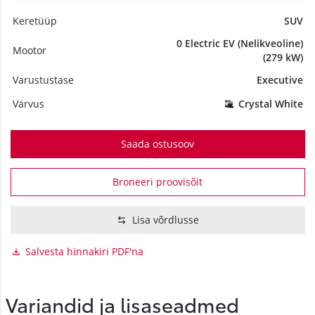
Keretüüp
SUV
0 Electric EV (Nelikveoline)
Mootor
(279 kW)
Varustustase
Executive
Värvus
Crystal White
Saada ostusoov
Broneeri proovisõit
Lisa võrdlusse
Salvesta hinnakiri PDF'na
Variandid ja lisaseadmed