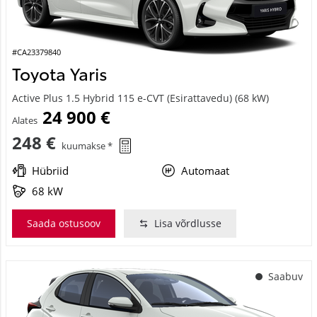
#CA23379840
Toyota Yaris
Active Plus 1.5 Hybrid 115 e-CVT (Esirattavedu) (68 kW)
24 900 €
Alates
248 €
kuumakse *
Hübriid
Automaat
68 kW
Saada ostusoov
Lisa võrdlusse
Saabuv