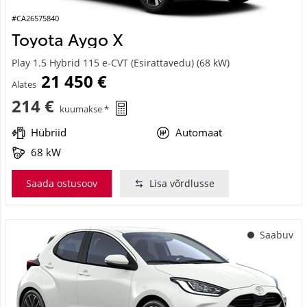
#CA26575840
Toyota Aygo X
Play 1.5 Hybrid 115 e-CVT (Esirattavedu) (68 kW)
21 450 €
Alates
214 €
kuumakse *
Hübriid
Automaat
68 kW
Saada ostusoov
Lisa võrdlusse
Saabuv