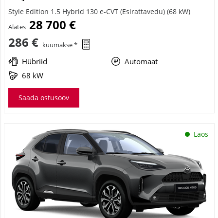
Style Edition 1.5 Hybrid 130 e-CVT (Esirattavedu) (68 kW)
28 700 €
Alates
286 €
kuumakse *
Hübriid
Automaat
68 kW
Saada ostusoov
Laos