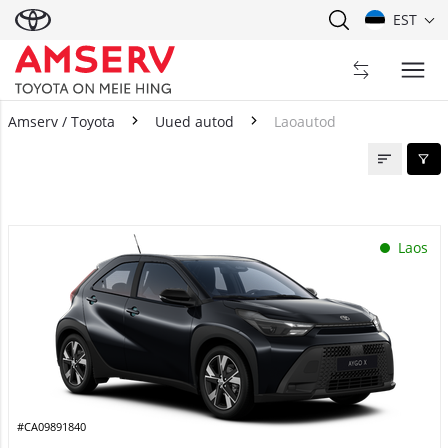
EST
Amserv / Toyota
Uued autod
Laoautod
Laoautod
Laos
#CA09891840