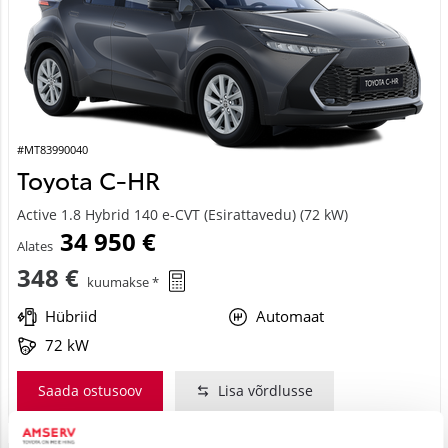
#MT83990040
Toyota C-HR
Active 1.8 Hybrid 140 e-CVT (Esirattavedu) (72 kW)
34 950 €
Alates
348 €
kuumakse *
Hübriid
Automaat
72 kW
Saada ostusoov
Lisa võrdlusse