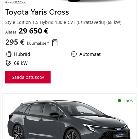
#FR08822550
Toyota Yaris Cross
Style Edition 1.5 Hybrid 130 e-CVT (Esirattavedu) (68 kW)
29 650 €
Alates
295 €
kuumakse *
Hübriid
Automaat
68 kW
Saada ostusoov
Laos