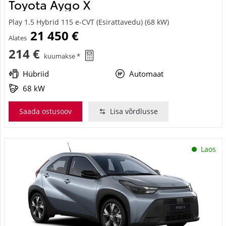
Toyota Aygo X
Play 1.5 Hybrid 115 e-CVT (Esirattavedu) (68 kW)
21 450 €
Alates
214 €
kuumakse *
Hübriid
Automaat
68 kW
Saada ostusoov
Lisa võrdlusse
Laos