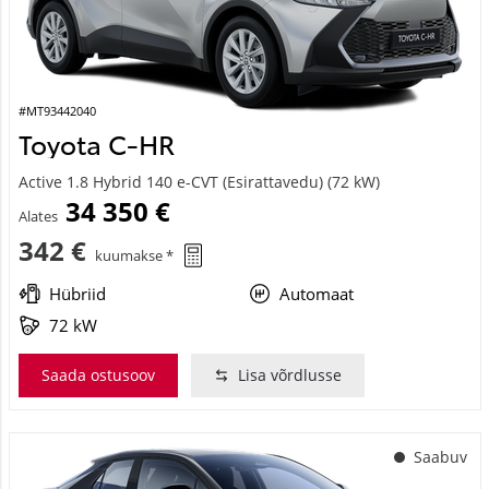
#MT93442040
Toyota C-HR
Active 1.8 Hybrid 140 e-CVT (Esirattavedu) (72 kW)
34 350 €
Alates
342 €
kuumakse *
Hübriid
Automaat
72 kW
Saada ostusoov
Lisa võrdlusse
Saabuv