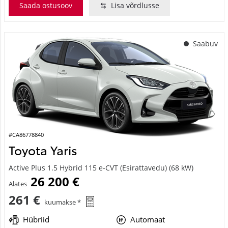
Saada ostusoov
Lisa võrdlusse
Saabuv
#CA86778840
Toyota Yaris
Active Plus 1.5 Hybrid 115 e-CVT (Esirattavedu) (68 kW)
26 200 €
Alates
261 €
kuumakse *
Hübriid
Automaat