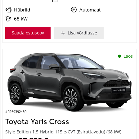
Hübriid
Automaat
68 kW
Saada ostusoov
Lisa võrdlusse
Laos
#FR69392450
Toyota Yaris Cross
Style Edition 1.5 Hybrid 115 e-CVT (Esirattavedu) (68 kW)