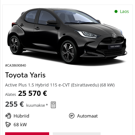
Laos
#CA38690840
Toyota Yaris
Active Plus 1.5 Hybrid 115 e-CVT (Esirattavedu) (68 kW)
25 570 €
Alates
255 €
kuumakse *
Hübriid
Automaat
68 kW