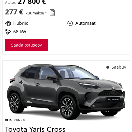
27 800 €
Alates
277 €
kuumakse *
Hübriid
Automaat
68 kW
Saada ostusoov
Saabuv
#FR79806550
Toyota Yaris Cross