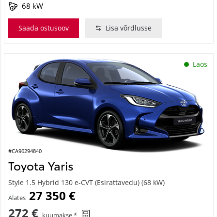
68 kW
Saada ostusoov
Lisa võrdlusse
Laos
#CA96294840
Toyota Yaris
Style 1.5 Hybrid 130 e-CVT (Esirattavedu) (68 kW)
27 350 €
Alates
272 €
kuumakse *