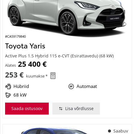
#CA59179840
Toyota Yaris
Active Plus 1.5 Hybrid 115 e-CVT (Esirattavedu) (68 kW)
25 400 €
Alates
253 €
kuumakse *
Hübriid
Automaat
68 kW
Saada ostusoov
Lisa võrdlusse
Saabuv