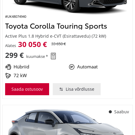
#UK48074940
Toyota Corolla Touring Sports
Active Plus 1.8 Hybrid e-CVT (Esirattavedu) (72 kW)
30 050 €
33 650 €
Alates
299 €
kuumakse *
Hübriid
Automaat
72 kW
Saada ostusoov
Lisa võrdlusse
Saabuv