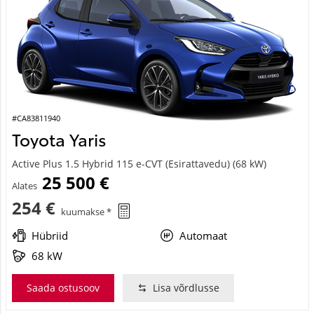
#CA83811940
Toyota Yaris
Active Plus 1.5 Hybrid 115 e-CVT (Esirattavedu) (68 kW)
25 500 €
Alates
254 €
kuumakse *
Hübriid
Automaat
68 kW
Saada ostusoov
Lisa võrdlusse