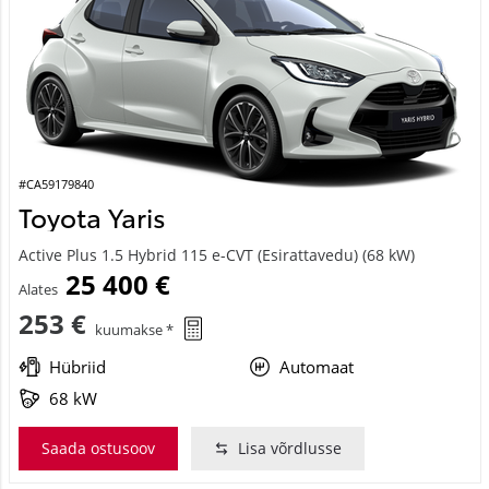
#CA59179840
Toyota Yaris
Active Plus 1.5 Hybrid 115 e-CVT (Esirattavedu) (68 kW)
25 400 €
Alates
253 €
kuumakse *
Hübriid
Automaat
68 kW
Saada ostusoov
Lisa võrdlusse