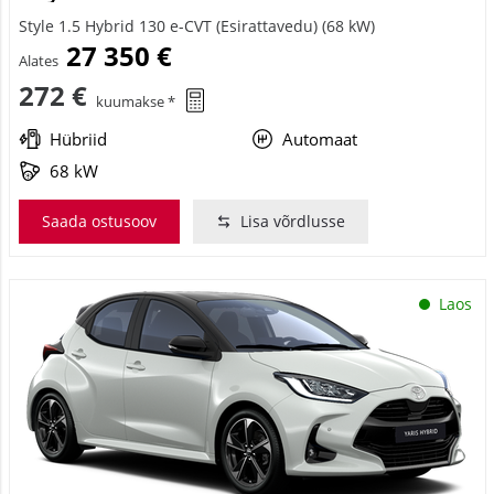
Style 1.5 Hybrid 130 e-CVT (Esirattavedu) (68 kW)
27 350 €
Alates
272 €
kuumakse *
Hübriid
Automaat
68 kW
Saada ostusoov
Lisa võrdlusse
Laos