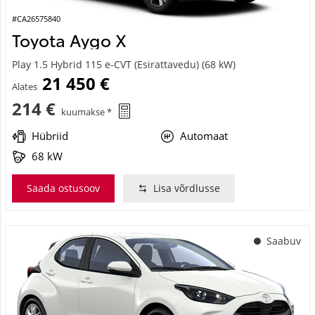
#CA26575840
Toyota Aygo X
Play 1.5 Hybrid 115 e-CVT (Esirattavedu) (68 kW)
21 450 €
Alates
214 €
kuumakse *
Hübriid
Automaat
68 kW
Saada ostusoov
Lisa võrdlusse
Saabuv