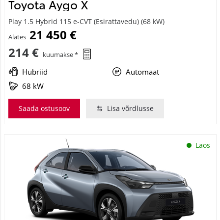
Toyota Aygo X
Play 1.5 Hybrid 115 e-CVT (Esirattavedu) (68 kW)
21 450 €
Alates
214 €
kuumakse *
Hübriid
Automaat
68 kW
Saada ostusoov
Lisa võrdlusse
Laos