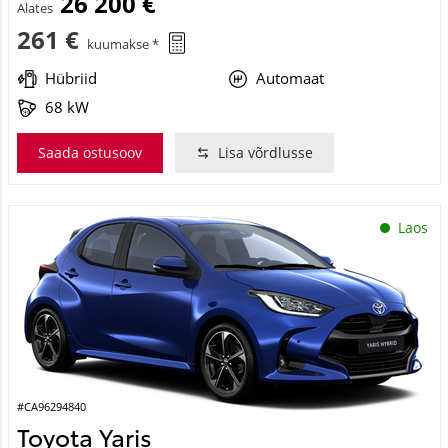
26 200 €
Alates
261 €
kuumakse *
Hübriid
Automaat
68 kW
Saada ostusoov
Lisa võrdlusse
Laos
#CA96294840
Toyota Yaris