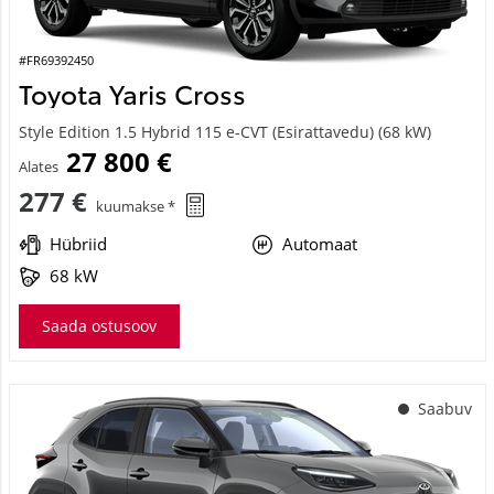
#FR69392450
Toyota Yaris Cross
Style Edition 1.5 Hybrid 115 e-CVT (Esirattavedu) (68 kW)
27 800 €
Alates
277 €
kuumakse *
Hübriid
Automaat
68 kW
Saada ostusoov
Saabuv