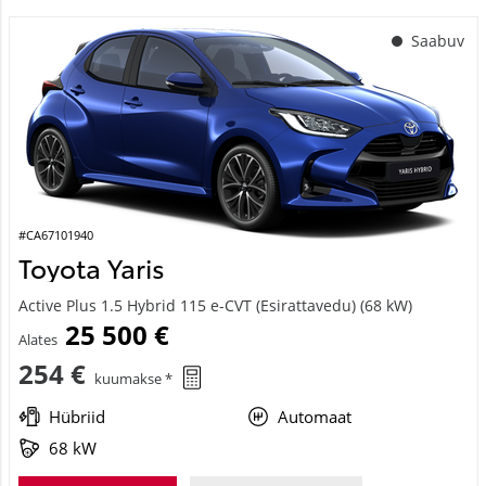
Saabuv
#CA67101940
Toyota Yaris
Active Plus 1.5 Hybrid 115 e-CVT (Esirattavedu) (68 kW)
25 500 €
Alates
254 €
kuumakse *
Hübriid
Automaat
68 kW