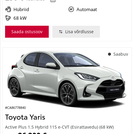
Hübriid
Automaat
68 kW
Saada ostusoov
Lisa võrdlusse
Saabuv
#CA86778840
Toyota Yaris
Active Plus 1.5 Hybrid 115 e-CVT (Esirattavedu) (68 kW)