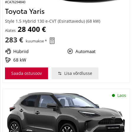
#CA76294840
Toyota Yaris
Style 1.5 Hybrid 130 e-CVT (Esirattavedu) (68 kW)
28 400 €
Alates
283 €
kuumakse *
Hübriid
Automaat
68 kW
Saada ostusoov
Lisa võrdlusse
Laos