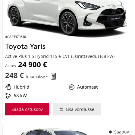
#CA23379840
Toyota Yaris
Active Plus 1.5 Hybrid 115 e-CVT (Esirattavedu) (68 kW)
24 900 €
Alates
248 €
kuumakse *
Hübriid
Automaat
68 kW
Saada ostusoov
Lisa võrdlusse
Saabuv