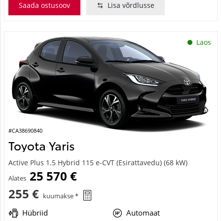
Saada ostusoov
Lisa võrdlusse
Laos
#CA38690840
Toyota Yaris
Active Plus 1.5 Hybrid 115 e-CVT (Esirattavedu) (68 kW)
25 570 €
Alates
255 €
kuumakse *
Hübriid
Automaat