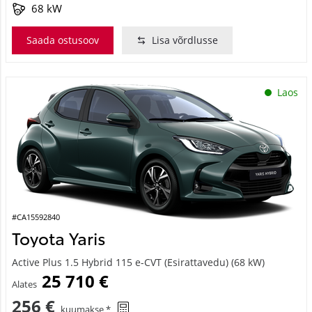
68 kW
Saada ostusoov
Lisa võrdlusse
Laos
#CA15592840
Toyota Yaris
Active Plus 1.5 Hybrid 115 e-CVT (Esirattavedu) (68 kW)
25 710 €
Alates
256 €
kuumakse *