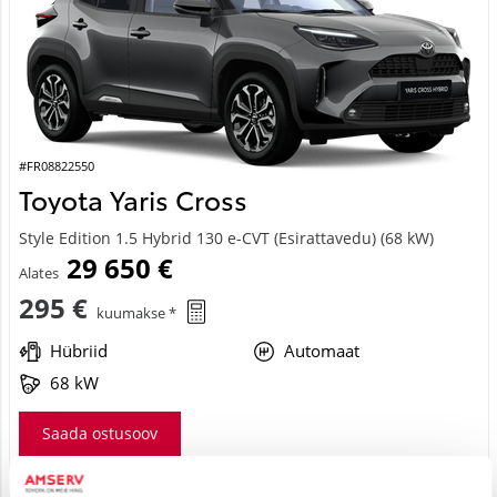
#FR08822550
Toyota Yaris Cross
Style Edition 1.5 Hybrid 130 e-CVT (Esirattavedu) (68 kW)
29 650 €
Alates
295 €
kuumakse *
Hübriid
Automaat
68 kW
Saada ostusoov