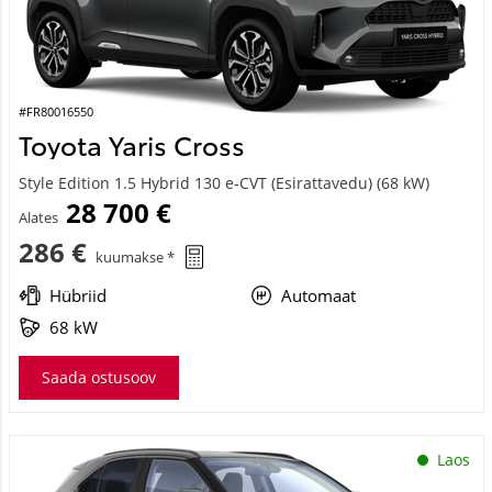
#FR80016550
Toyota Yaris Cross
Style Edition 1.5 Hybrid 130 e-CVT (Esirattavedu) (68 kW)
28 700 €
Alates
286 €
kuumakse *
Hübriid
Automaat
68 kW
Saada ostusoov
Laos