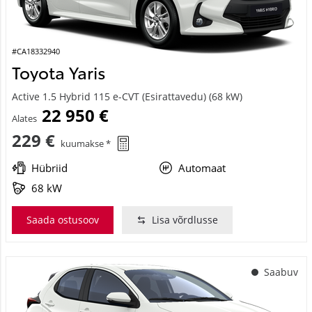
#CA18332940
Toyota Yaris
Active 1.5 Hybrid 115 e-CVT (Esirattavedu) (68 kW)
22 950 €
Alates
229 €
kuumakse *
Hübriid
Automaat
68 kW
Saada ostusoov
Lisa võrdlusse
Saabuv