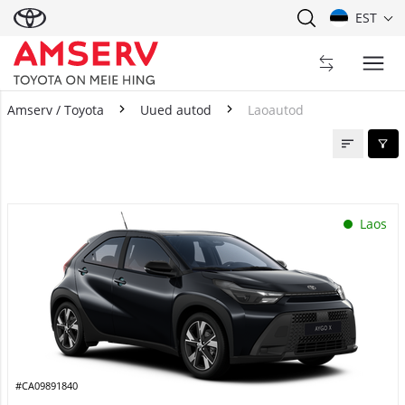
EST
Amserv / Toyota
Uued autod
Laoautod
Laoautod
Laos
#CA09891840