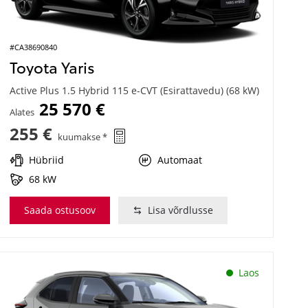
#CA38690840
Toyota Yaris
Active Plus 1.5 Hybrid 115 e-CVT (Esirattavedu) (68 kW)
25 570 €
Alates
255 €
kuumakse *
Hübriid
Automaat
68 kW
Saada ostusoov
Lisa võrdlusse
Laos