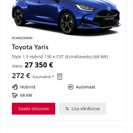
#CA96294840
Toyota Yaris
Style 1.5 Hybrid 130 e-CVT (Esirattavedu) (68 kW)
27 350 €
Alates
272 €
kuumakse *
Hübriid
Automaat
68 kW
Saada ostusoov
Lisa võrdlusse