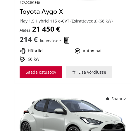
#CA09891840
Toyota Aygo X
Play 1.5 Hybrid 115 e-CVT (Esirattavedu) (68 kW)
21 450 €
Alates
214 €
kuumakse *
Hübriid
Automaat
68 kW
Saada ostusoov
Lisa võrdlusse
Saabuv