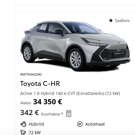
Saabuv
#MT93442040
Toyota C-HR
Active 1.8 Hybrid 140 e-CVT (Esirattavedu) (72 kW)
34 350 €
Alates
342 €
kuumakse *
Hübriid
Automaat
72 kW