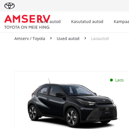
Uued autod
Kasutatud autod
Kampaa
Amserv / Toyota
Uued autod
Laoautod
Laoautod
Laos