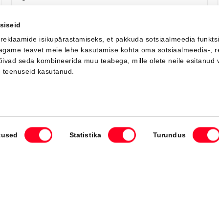
Saada ostusoov
Lisa võrdlusse
siseid
 reklaamide isikupärastamiseks, et pakkuda sotsiaalmeedia funkts
 jagame teavet meie lehe kasutamise kohta oma sotsiaalmeedia-, r
võivad seda kombineerida muu teabega, mille olete neile esitanud 
Saabuv
e teenuseid kasutanud.
tused
Statistika
Turundus
#MT49791930
Toyota C-HR
Active Comfort 2.0 Plug-in Hybrid 220 e-CVT (Esirattavedu) (112 kW)
40 000 €
Alates
398 €
kuumakse *