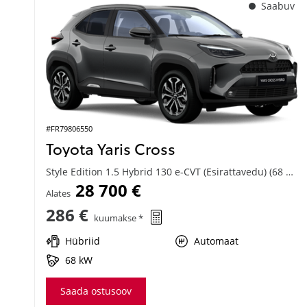
Saabuv
#FR79806550
Toyota Yaris Cross
Style Edition 1.5 Hybrid 130 e-CVT (Esirattavedu) (68 kW)
28 700 €
Alates
286 €
kuumakse *
Hübriid
Automaat
68 kW
Saada ostusoov