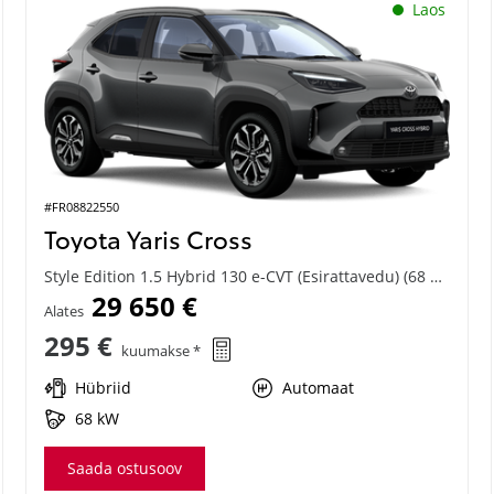
Laos
#FR08822550
Toyota Yaris Cross
Style Edition 1.5 Hybrid 130 e-CVT (Esirattavedu) (68 kW)
29 650 €
Alates
295 €
kuumakse *
Hübriid
Automaat
68 kW
Saada ostusoov