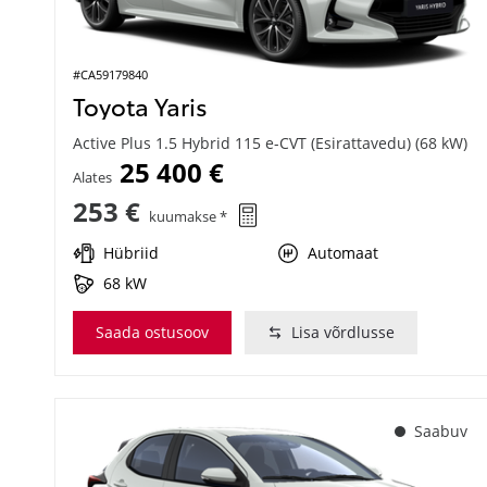
#CA59179840
Toyota Yaris
Active Plus 1.5 Hybrid 115 e-CVT (Esirattavedu) (68 kW)
25 400 €
Alates
253 €
kuumakse *
Hübriid
Automaat
68 kW
Saada ostusoov
Lisa võrdlusse
Saabuv