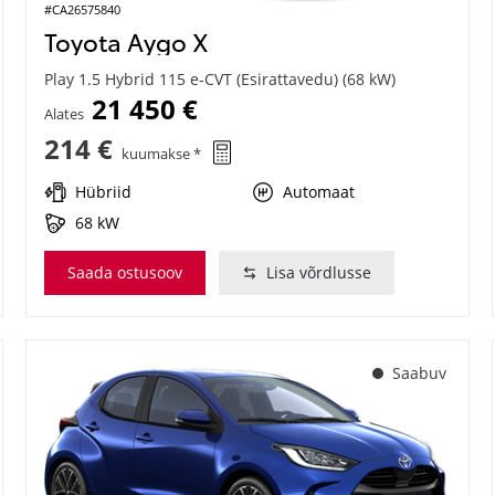
#CA26575840
Toyota Aygo X
Play 1.5 Hybrid 115 e-CVT (Esirattavedu) (68 kW)
21 450 €
Alates
214 €
kuumakse *
Hübriid
Automaat
68 kW
Saada ostusoov
Lisa võrdlusse
Saabuv