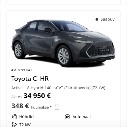
Saabuv
#MT83990040
Toyota C-HR
Active 1.8 Hybrid 140 e-CVT (Esirattavedu) (72 kW)
34 950 €
Alates
348 €
kuumakse *
Hübriid
Automaat
72 kW