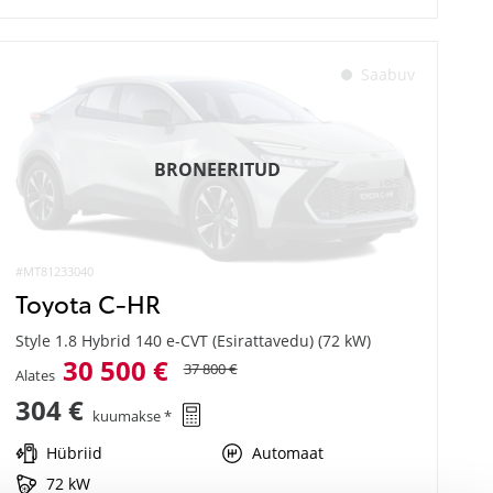
Saabuv
BRONEERITUD
#MT81233040
Toyota C-HR
Style 1.8 Hybrid 140 e-CVT (Esirattavedu) (72 kW)
30 500 €
37 800 €
Alates
304 €
kuumakse *
Hübriid
Automaat
72 kW