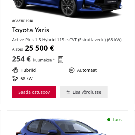
#CA83811940
Toyota Yaris
Active Plus 1.5 Hybrid 115 e-CVT (Esirattavedu) (68 kW)
25 500 €
Alates
254 €
kuumakse *
Hübriid
Automaat
68 kW
Saada ostusoov
Lisa võrdlusse
Laos