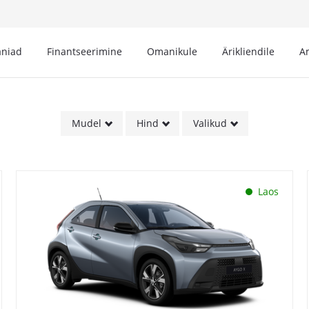
niad
Finantseerimine
Omanikule
Ärikliendile
A
Mudel
Hind
Valikud
Laos