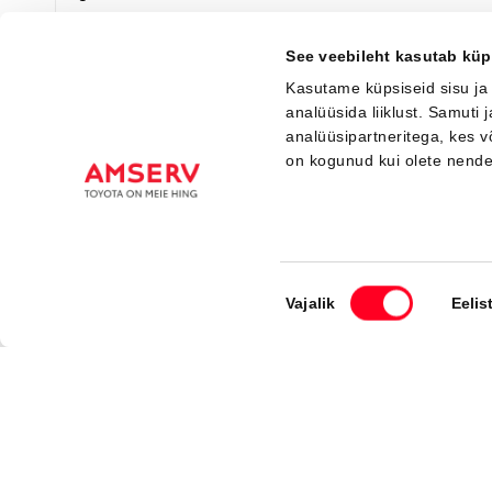
Saada ostusoov
Lisa võrdlusse
See veebileht kasutab küp
Kasutame küpsiseid sisu ja
analüüsida liiklust. Samuti
analüüsipartneritega, kes 
Saabuv
on kogunud kui olete nend
Nõusoleku
Vajalik
Eelis
valik
#MT21955930
Toyota C-HR
Active Comfort 2.0 Plug-in Hybrid 220 e-CVT (Esirattavedu) (112 kW)
40 000 €
Alates
398 €
kuumakse *