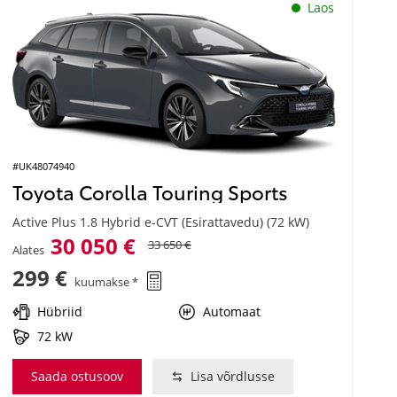
Laos
#UK48074940
Toyota Corolla Touring Sports
Active Plus 1.8 Hybrid e-CVT (Esirattavedu) (72 kW)
30 050 €
33 650 €
Alates
299 €
kuumakse *
Hübriid
Automaat
72 kW
Saada ostusoov
Lisa võrdlusse