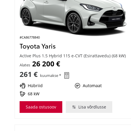
#CA86778840
Toyota Yaris
Active Plus 1.5 Hybrid 115 e-CVT (Esirattavedu) (68 kW)
26 200 €
Alates
261 €
kuumakse *
Hübriid
Automaat
68 kW
Saada ostusoov
Lisa võrdlusse