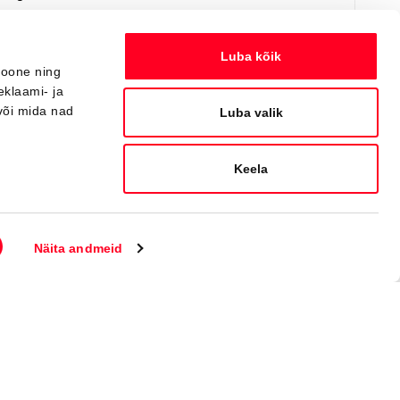
Saada ostusoov
Lisa võrdlusse
Luba kõik
ioone ning
eklaami- ja
või mida nad
Saabuv
Luba valik
Keela
Näita andmeid
#MT36791930
Toyota C-HR
Active Comfort 2.0 Plug-in Hybrid 220 e-CVT (Esirattavedu) (112 kW)
40 000 €
Alates
398 €
kuumakse *