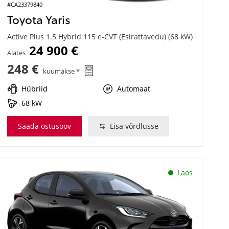
#CA23379840
Toyota Yaris
Active Plus 1.5 Hybrid 115 e-CVT (Esirattavedu) (68 kW)
24 900 €
Alates
248 €
kuumakse *
Hübriid
Automaat
68 kW
Saada ostusoov
Lisa võrdlusse
Laos