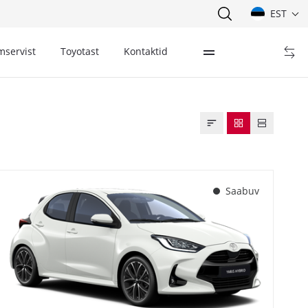
EST
mservist
Toyotast
Kontaktid
Saabuv