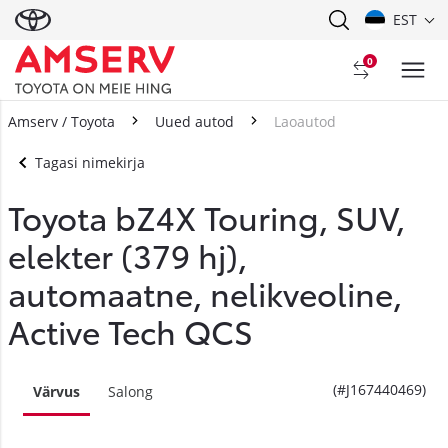
EST
0
Amserv / Toyota
Uued autod
Laoautod
Tagasi nimekirja
Toyota bZ4X Touring, SUV,
elekter (379 hj),
automaatne, nelikveoline,
Active Tech QCS
(#J167440469)
Värvus
Salong