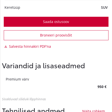
Keretüüp
SUV
Saada ostusoov
Broneeri proovisõit
Salvesta hinnakiri PDF'na
Variandid ja lisaseadmed
Premium värv
950 €
Sisalduvad sõiduki lõpphinnas
Tehnilised andmed