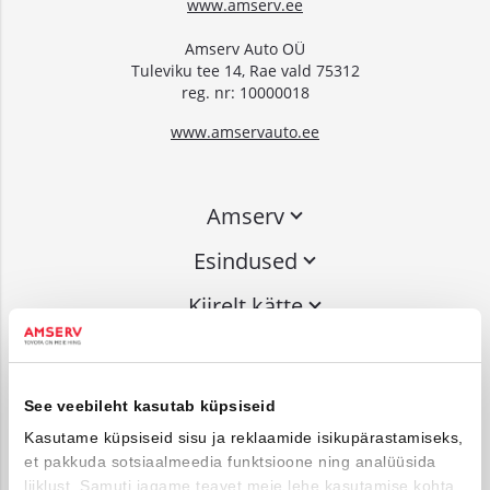
www.amserv.ee
Amserv Auto OÜ
Tuleviku tee 14, Rae vald 75312
reg. nr: 10000018
www.amservauto.ee
Amserv
Esindused
Kiirelt kätte
Liitu uudiskirjaga
See veebileht kasutab küpsiseid
Võta ühendust
Kasutame küpsiseid sisu ja reklaamide isikupärastamiseks,
et pakkuda sotsiaalmeedia funktsioone ning analüüsida
info@amserv.ee
liiklust. Samuti jagame teavet meie lehe kasutamise kohta