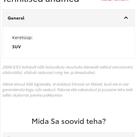
General
Keretüüp:
SUV
2004/3/EÜ kohaselt võib kütusekulu muutuda olenevalt valitud varustusest,
sõidustiilist, sõiduki raskusest ning tee- ja ilmaoludest.
Oleme teinud kõik tagamaks, et esitatud hinnad on tõesed, kuid me ei saa
garanteerida kogu info veatust. Palume ette vabandust ja püüame teha teile
selles olukorras parima pakkumise.
Mida Sa soovid teha?