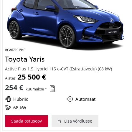
#CA67101940
Toyota Yaris
Active Plus 1.5 Hybrid 115 e-CVT (Esirattavedu) (68 kW)
25 500 €
Alates
254 €
kuumakse *
Hübriid
Automaat
68 kW
Saada ostusoov
Lisa võrdlusse