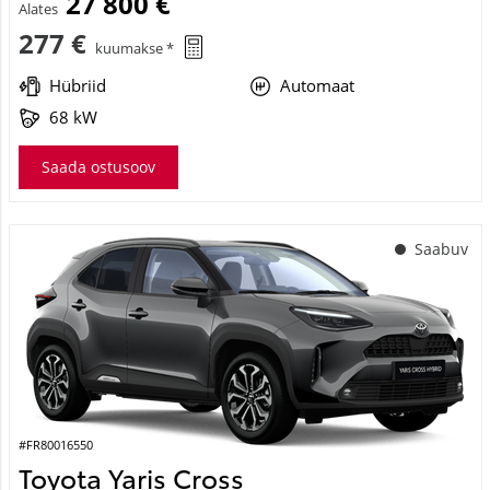
27 800 €
Alates
277 €
kuumakse *
Hübriid
Automaat
68 kW
Saada ostusoov
Saabuv
#FR80016550
Toyota Yaris Cross