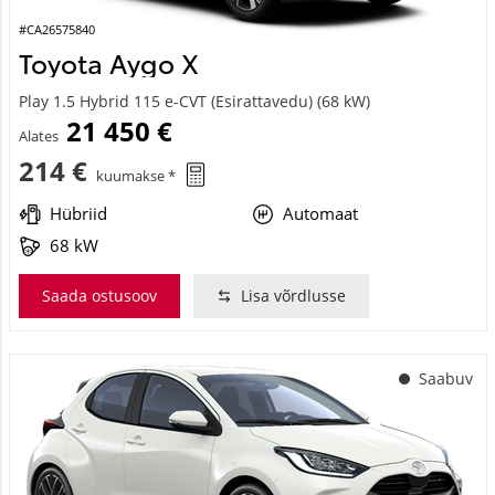
#CA26575840
Toyota Aygo X
Play 1.5 Hybrid 115 e-CVT (Esirattavedu) (68 kW)
21 450 €
Alates
214 €
kuumakse *
Hübriid
Automaat
68 kW
Saada ostusoov
Lisa võrdlusse
Saabuv