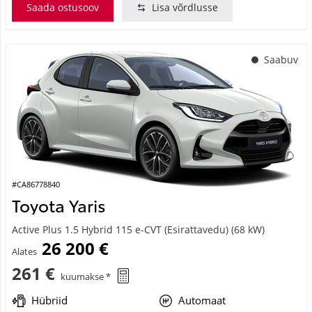
Saada ostusoov
Lisa võrdlusse
Saabuv
#CA86778840
Toyota Yaris
Active Plus 1.5 Hybrid 115 e-CVT (Esirattavedu) (68 kW)
26 200 €
Alates
261 €
kuumakse *
Hübriid
Automaat