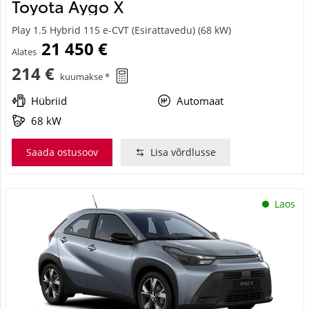
Toyota Aygo X
Play 1.5 Hybrid 115 e-CVT (Esirattavedu) (68 kW)
21 450 €
Alates
214 €
kuumakse *
Hübriid
Automaat
68 kW
Saada ostusoov
Lisa võrdlusse
Laos