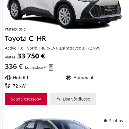
#MT96343040
Toyota C-HR
Active 1.8 Hybrid 140 e-CVT (Esirattavedu) (72 kW)
33 750 €
Alates
336 €
kuumakse *
Hübriid
Automaat
72 kW
Saada ostusoov
Lisa võrdlusse
Saabuv