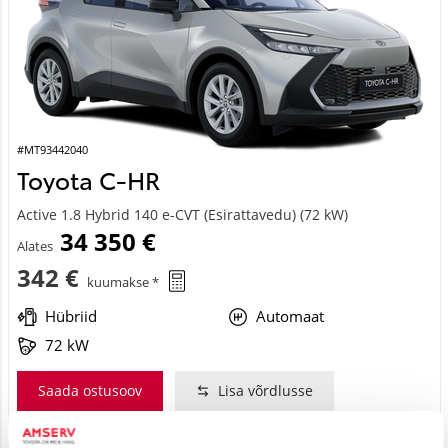
#MT93442040
Toyota C-HR
Active 1.8 Hybrid 140 e-CVT (Esirattavedu) (72 kW)
34 350 €
Alates
342 €
kuumakse *
Hübriid
Automaat
72 kW
Saada ostusoov
Lisa võrdlusse