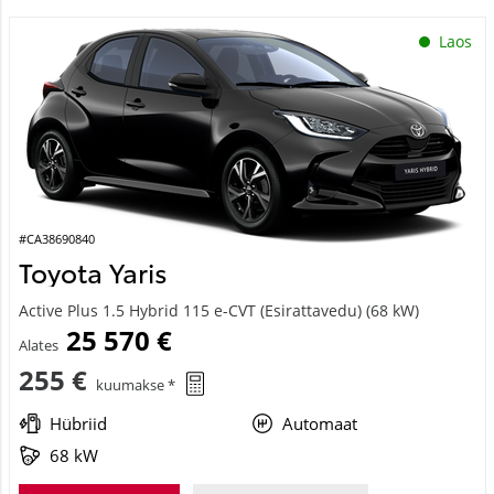
Laos
#CA38690840
Toyota Yaris
Active Plus 1.5 Hybrid 115 e-CVT (Esirattavedu) (68 kW)
25 570 €
Alates
255 €
kuumakse *
Hübriid
Automaat
68 kW