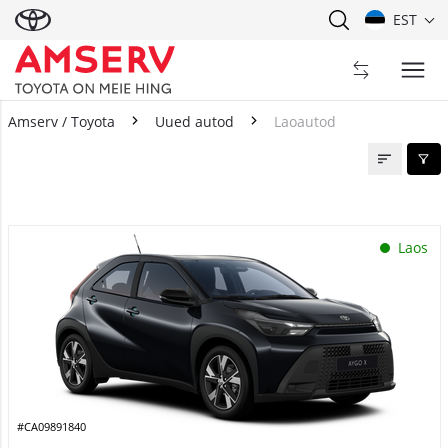
EST
Amserv / Toyota
Uued autod
Laoautod
Laoautod
Laos
#CA09891840