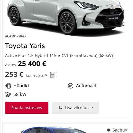
#CA59179840
Toyota Yaris
Active Plus 1.5 Hybrid 115 e-CVT (Esirattavedu) (68 kW)
25 400 €
Alates
253 €
kuumakse *
Hübriid
Automaat
68 kW
Saada ostusoov
Lisa võrdlusse
Saabuv