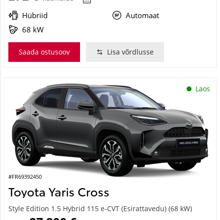
Hübriid
Automaat
68 kW
Saada ostusoov
Lisa võrdlusse
Laos
#FR69392450
Toyota Yaris Cross
Style Edition 1.5 Hybrid 115 e-CVT (Esirattavedu) (68 kW)