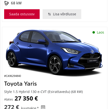
68 kW
Saada ostusoov
Lisa võrdlusse
Laos
#CA96294840
Toyota Yaris
Style 1.5 Hybrid 130 e-CVT (Esirattavedu) (68 kW)
27 350 €
Alates
272 €
kuumakse *