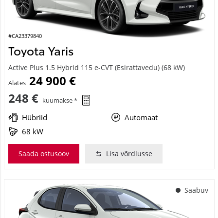
#CA23379840
Toyota Yaris
Active Plus 1.5 Hybrid 115 e-CVT (Esirattavedu) (68 kW)
24 900 €
Alates
248 €
kuumakse *
Hübriid
Automaat
68 kW
Saada ostusoov
Lisa võrdlusse
Saabuv