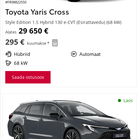
#FR08822550
Toyota Yaris Cross
Style Edition 1.5 Hybrid 130 e-CVT (Esirattavedu) (68 kW)
29 650 €
Alates
295 €
kuumakse *
Hübriid
Automaat
68 kW
Saada ostusoov
Laos