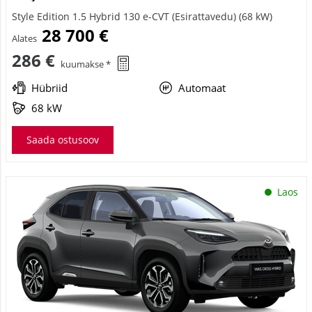
Style Edition 1.5 Hybrid 130 e-CVT (Esirattavedu) (68 kW)
28 700 €
Alates
286 €
kuumakse *
Hübriid
Automaat
68 kW
Saada ostusoov
Laos