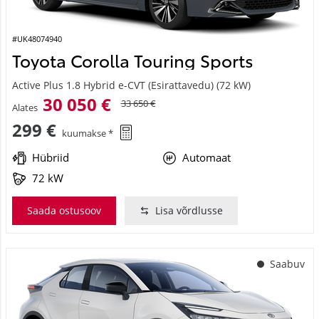
#UK48074940
Toyota Corolla Touring Sports
Active Plus 1.8 Hybrid e-CVT (Esirattavedu) (72 kW)
30 050 €
33 650 €
Alates
299 €
kuumakse *
Hübriid
Automaat
72 kW
Saada ostusoov
Lisa võrdlusse
Saabuv