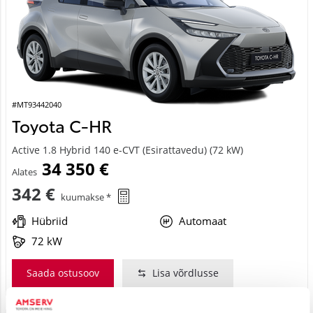
#MT93442040
Toyota C-HR
Active 1.8 Hybrid 140 e-CVT (Esirattavedu) (72 kW)
34 350 €
Alates
342 €
kuumakse *
Hübriid
Automaat
72 kW
Saada ostusoov
Lisa võrdlusse