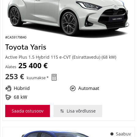
#CA59179840
Toyota Yaris
Active Plus 1.5 Hybrid 115 e-CVT (Esirattavedu) (68 kW)
25 400 €
Alates
253 €
kuumakse *
Hübriid
Automaat
68 kW
Saada ostusoov
Lisa võrdlusse
Saabuv