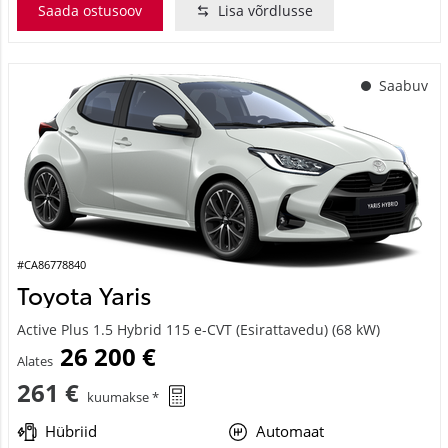
Saada ostusoov
Lisa võrdlusse
Saabuv
#CA86778840
Toyota Yaris
Active Plus 1.5 Hybrid 115 e-CVT (Esirattavedu) (68 kW)
26 200 €
Alates
261 €
kuumakse *
Hübriid
Automaat