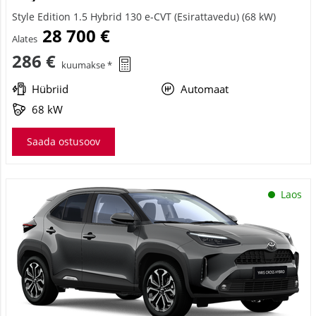
Style Edition 1.5 Hybrid 130 e-CVT (Esirattavedu) (68 kW)
28 700 €
Alates
286 €
kuumakse *
Hübriid
Automaat
68 kW
Saada ostusoov
Laos