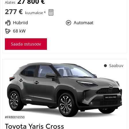
27 800 €
Alates
277 €
kuumakse *
Hübriid
Automaat
68 kW
Saada ostusoov
Saabuv
#FR80016550
Toyota Yaris Cross