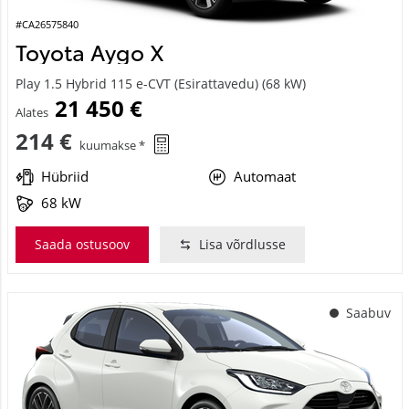
#CA26575840
Toyota Aygo X
Play 1.5 Hybrid 115 e-CVT (Esirattavedu) (68 kW)
21 450 €
Alates
214 €
kuumakse *
Hübriid
Automaat
68 kW
Saada ostusoov
Lisa võrdlusse
Saabuv