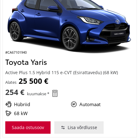
#CA67101940
Toyota Yaris
Active Plus 1.5 Hybrid 115 e-CVT (Esirattavedu) (68 kW)
25 500 €
Alates
254 €
kuumakse *
Hübriid
Automaat
68 kW
Saada ostusoov
Lisa võrdlusse