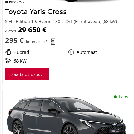
#FR08822550
Toyota Yaris Cross
Style Edition 1.5 Hybrid 130 e-CVT (Esirattavedu) (68 kW)
29 650 €
Alates
295 €
kuumakse *
Hübriid
Automaat
68 kW
Saada ostusoov
Laos