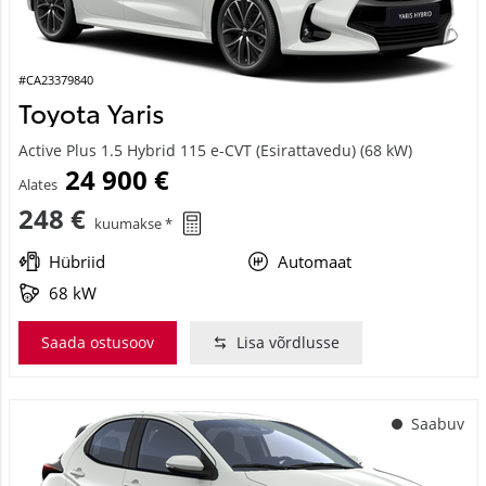
#CA23379840
Toyota Yaris
Active Plus 1.5 Hybrid 115 e-CVT (Esirattavedu) (68 kW)
24 900 €
Alates
248 €
kuumakse *
Hübriid
Automaat
68 kW
Saada ostusoov
Lisa võrdlusse
Saabuv