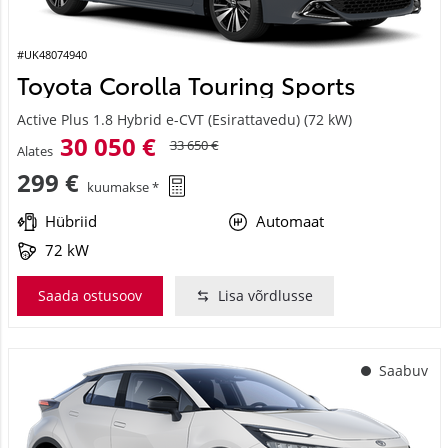
#UK48074940
Toyota Corolla Touring Sports
Active Plus 1.8 Hybrid e-CVT (Esirattavedu) (72 kW)
30 050 €
33 650 €
Alates
299 €
kuumakse *
Hübriid
Automaat
72 kW
Saada ostusoov
Lisa võrdlusse
Saabuv