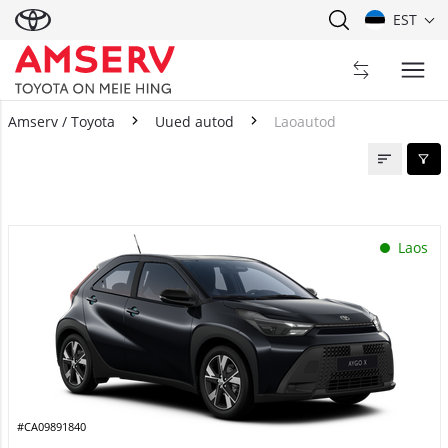
EST
Amserv / Toyota
Uued autod
Laoautod
Laoautod
Laos
#CA09891840