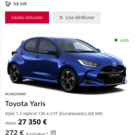
68 kW
Saada ostusoov
Lisa võrdlusse
Laos
#CA96294840
Toyota Yaris
Style 1.5 Hybrid 130 e-CVT (Esirattavedu) (68 kW)
27 350 €
Alates
272 €
kuumakse *