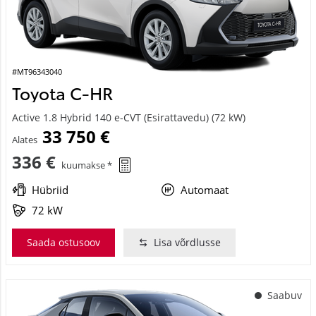
#MT96343040
Toyota C-HR
Active 1.8 Hybrid 140 e-CVT (Esirattavedu) (72 kW)
33 750 €
Alates
336 €
kuumakse *
Hübriid
Automaat
72 kW
Saada ostusoov
Lisa võrdlusse
Saabuv