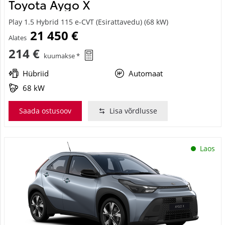
Toyota Aygo X
Play 1.5 Hybrid 115 e-CVT (Esirattavedu) (68 kW)
21 450 €
Alates
214 €
kuumakse *
Hübriid
Automaat
68 kW
Saada ostusoov
Lisa võrdlusse
Laos