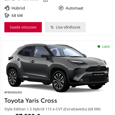
Hübriid
Automaat
68 kW
Saada ostusoov
Lisa võrdlusse
Laos
#FR69392450
Toyota Yaris Cross
Style Edition 1.5 Hybrid 115 e-CVT (Esirattavedu) (68 kW)