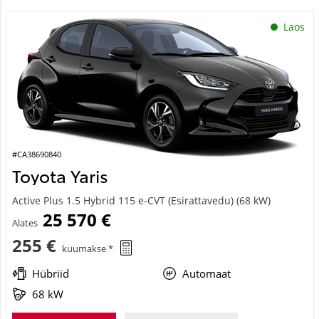
Laos
#CA38690840
Toyota Yaris
Active Plus 1.5 Hybrid 115 e-CVT (Esirattavedu) (68 kW)
25 570 €
Alates
255 €
kuumakse *
Hübriid
Automaat
68 kW