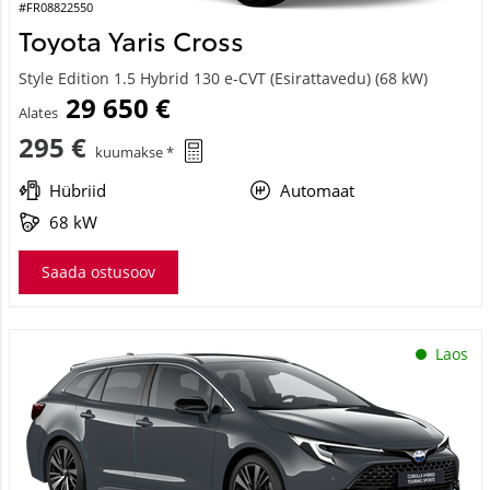
#FR08822550
Toyota Yaris Cross
Style Edition 1.5 Hybrid 130 e-CVT (Esirattavedu) (68 kW)
29 650 €
Alates
295 €
kuumakse *
Hübriid
Automaat
68 kW
Saada ostusoov
Laos