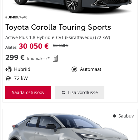
#UK48074940
Toyota Corolla Touring Sports
Active Plus 1.8 Hybrid e-CVT (Esirattavedu) (72 kW)
30 050 €
33 650 €
Alates
299 €
kuumakse *
Hübriid
Automaat
72 kW
Saada ostusoov
Lisa võrdlusse
Saabuv