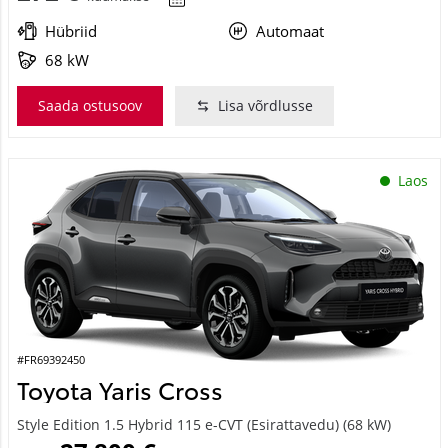
Hübriid
Automaat
68 kW
Saada ostusoov
Lisa võrdlusse
Laos
#FR69392450
Toyota Yaris Cross
Style Edition 1.5 Hybrid 115 e-CVT (Esirattavedu) (68 kW)