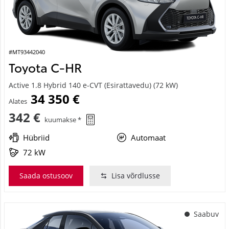
#MT93442040
Toyota C-HR
Active 1.8 Hybrid 140 e-CVT (Esirattavedu) (72 kW)
34 350 €
Alates
342 €
kuumakse *
Hübriid
Automaat
72 kW
Saada ostusoov
Lisa võrdlusse
Saabuv