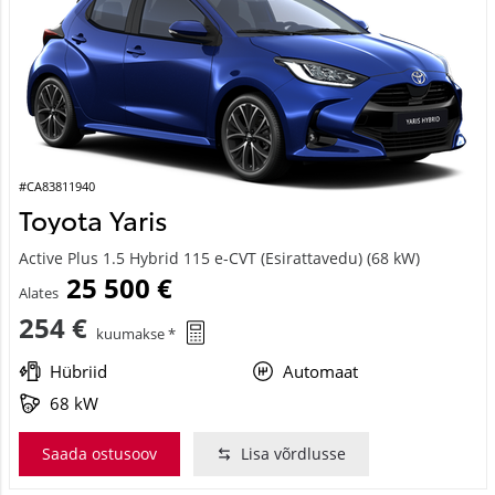
#CA83811940
Toyota Yaris
Active Plus 1.5 Hybrid 115 e-CVT (Esirattavedu) (68 kW)
25 500 €
Alates
254 €
kuumakse *
Hübriid
Automaat
68 kW
Saada ostusoov
Lisa võrdlusse