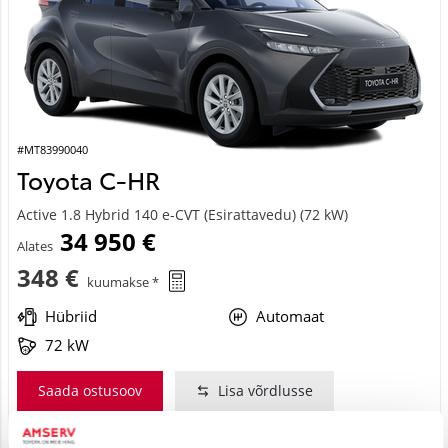
#MT83990040
Toyota C-HR
Active 1.8 Hybrid 140 e-CVT (Esirattavedu) (72 kW)
34 950 €
Alates
348 €
kuumakse *
Hübriid
Automaat
72 kW
Saada ostusoov
Lisa võrdlusse