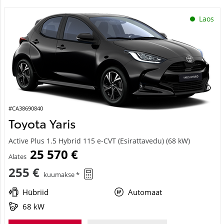
Laos
#CA38690840
Toyota Yaris
Active Plus 1.5 Hybrid 115 e-CVT (Esirattavedu) (68 kW)
25 570 €
Alates
255 €
kuumakse *
Hübriid
Automaat
68 kW