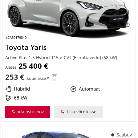
#CA59179840
Toyota Yaris
Active Plus 1.5 Hybrid 115 e-CVT (Esirattavedu) (68 kW)
25 400 €
Alates
253 €
kuumakse *
Hübriid
Automaat
68 kW
Saada ostusoov
Lisa võrdlusse
Saabuv