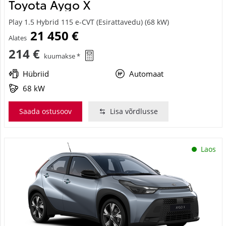
Toyota Aygo X
Play 1.5 Hybrid 115 e-CVT (Esirattavedu) (68 kW)
21 450 €
Alates
214 €
kuumakse *
Hübriid
Automaat
68 kW
Saada ostusoov
Lisa võrdlusse
Laos