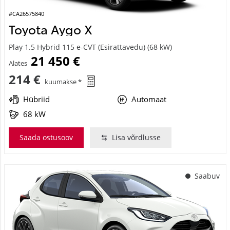
#CA26575840
Toyota Aygo X
Play 1.5 Hybrid 115 e-CVT (Esirattavedu) (68 kW)
21 450 €
Alates
214 €
kuumakse *
Hübriid
Automaat
68 kW
Saada ostusoov
Lisa võrdlusse
Saabuv