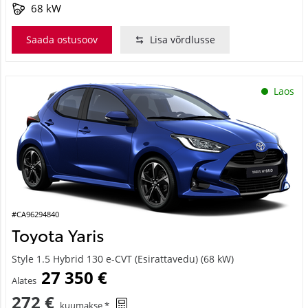
68 kW
Saada ostusoov
Lisa võrdlusse
Laos
#CA96294840
Toyota Yaris
Style 1.5 Hybrid 130 e-CVT (Esirattavedu) (68 kW)
27 350 €
Alates
272 €
kuumakse *