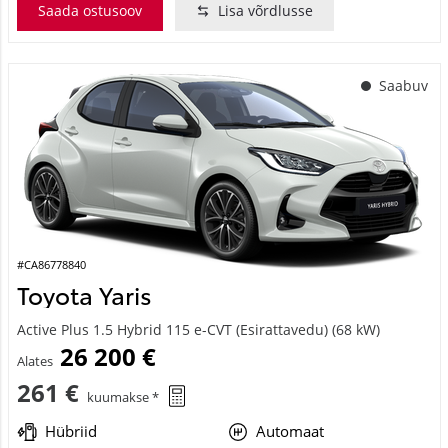
Saada ostusoov
Lisa võrdlusse
Saabuv
#CA86778840
Toyota Yaris
Active Plus 1.5 Hybrid 115 e-CVT (Esirattavedu) (68 kW)
26 200 €
Alates
261 €
kuumakse *
Hübriid
Automaat