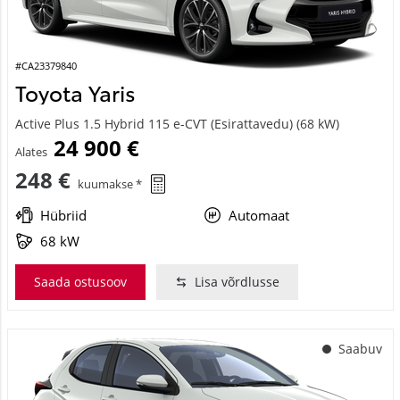
#CA23379840
Toyota Yaris
Active Plus 1.5 Hybrid 115 e-CVT (Esirattavedu) (68 kW)
24 900 €
Alates
248 €
kuumakse *
Hübriid
Automaat
68 kW
Saada ostusoov
Lisa võrdlusse
Saabuv