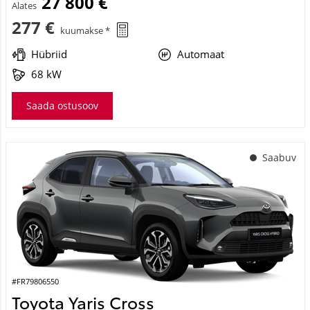
27 800 €
Alates
277 €
kuumakse *
Hübriid
Automaat
68 kW
Saada ostusoov
Saabuv
#FR79806550
Toyota Yaris Cross