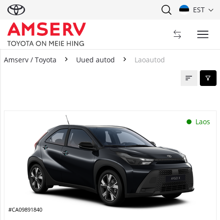
EST
Amserv / Toyota
Uued autod
Laoautod
Laoautod
Laos
#CA09891840