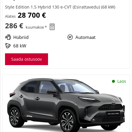
Style Edition 1.5 Hybrid 130 e-CVT (Esirattavedu) (68 kW)
28 700 €
Alates
286 €
kuumakse *
Hübriid
Automaat
68 kW
Saada ostusoov
Laos