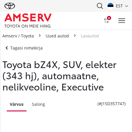
EST
0
Amserv / Toyota
Uued autod
Laoautod
Tagasi nimekirja
Toyota bZ4X, SUV, elekter
(343 hj), automaatne,
nelikveoline, Executive
(#J15D357747)
Värvus
Salong