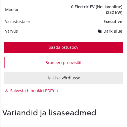
0 Electric EV (Nelikveoline)
Mootor
(252 kW)
Varustustase
Executive
Värvus
Dark Blue
Saada ostusoov
Broneeri proovisõit
Lisa võrdlusse
Salvesta hinnakiri PDF'na
Variandid ja lisaseadmed