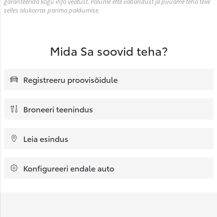
garanteerida kogu info veatust. Palume ette vabandust ja püüame teha teile
selles olukorras parima pakkumise.
Mida Sa soovid teha?
Registreeru proovisõidule
Broneeri teenindus
Leia esindus
Konfigureeri endale auto