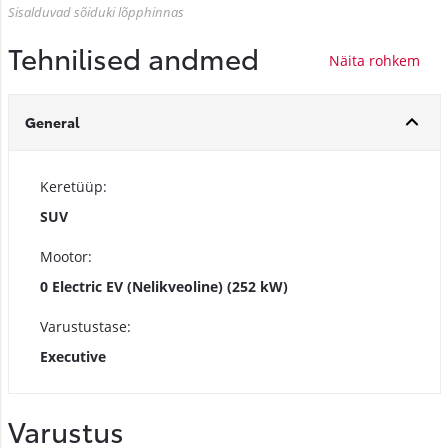
Sisalduvad sõiduki lõpphinnas
Tehnilised andmed
General
Keretüüp:
SUV
Mootor:
0 Electric EV (Nelikveoline) (252 kW)
Varustustase:
Executive
Varustus