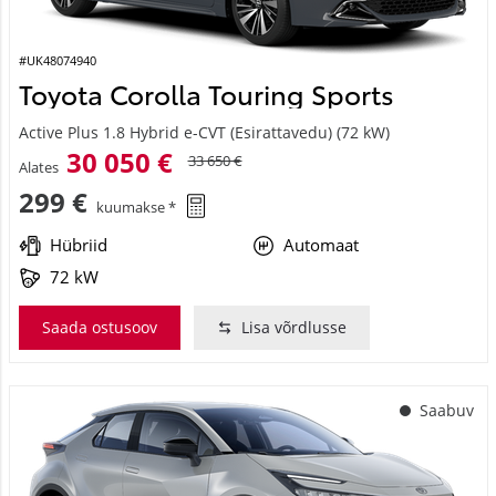
#UK48074940
Toyota Corolla Touring Sports
Active Plus 1.8 Hybrid e-CVT (Esirattavedu) (72 kW)
30 050 €
33 650 €
Alates
299 €
kuumakse *
Hübriid
Automaat
72 kW
Saada ostusoov
Lisa võrdlusse
Saabuv