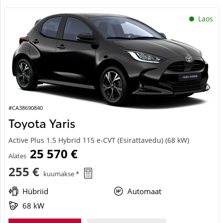
Laos
#CA38690840
Toyota Yaris
Active Plus 1.5 Hybrid 115 e-CVT (Esirattavedu) (68 kW)
25 570 €
Alates
255 €
kuumakse *
Hübriid
Automaat
68 kW