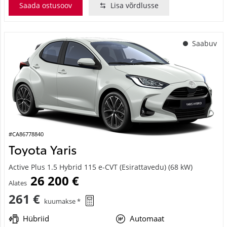
Saada ostusoov
Lisa võrdlusse
Saabuv
#CA86778840
Toyota Yaris
Active Plus 1.5 Hybrid 115 e-CVT (Esirattavedu) (68 kW)
26 200 €
Alates
261 €
kuumakse *
Hübriid
Automaat