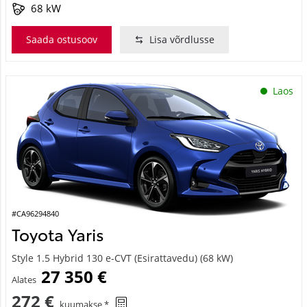
68 kW
Saada ostusoov
Lisa võrdlusse
Laos
#CA96294840
Toyota Yaris
Style 1.5 Hybrid 130 e-CVT (Esirattavedu) (68 kW)
27 350 €
Alates
272 €
kuumakse *