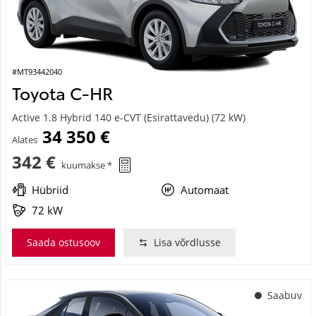
#MT93442040
Toyota C-HR
Active 1.8 Hybrid 140 e-CVT (Esirattavedu) (72 kW)
34 350 €
Alates
342 €
kuumakse *
Hübriid
Automaat
72 kW
Saada ostusoov
Lisa võrdlusse
Saabuv