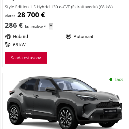
Style Edition 1.5 Hybrid 130 e-CVT (Esirattavedu) (68 kW)
28 700 €
Alates
286 €
kuumakse *
Hübriid
Automaat
68 kW
Saada ostusoov
Laos