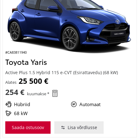
#CA83811940
Toyota Yaris
Active Plus 1.5 Hybrid 115 e-CVT (Esirattavedu) (68 kW)
25 500 €
Alates
254 €
kuumakse *
Hübriid
Automaat
68 kW
Saada ostusoov
Lisa võrdlusse