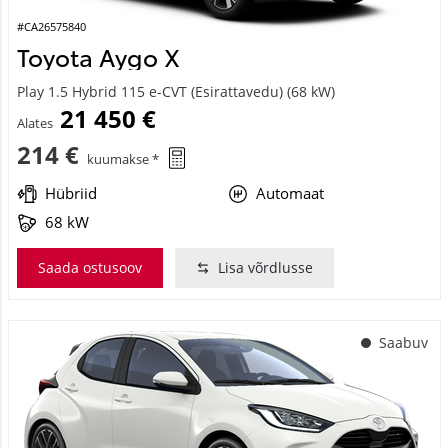
#CA26575840
Toyota Aygo X
Play 1.5 Hybrid 115 e-CVT (Esirattavedu) (68 kW)
21 450 €
Alates
214 €
kuumakse *
Hübriid
Automaat
68 kW
Saada ostusoov
Lisa võrdlusse
Saabuv