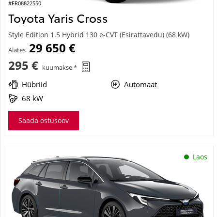
#FR08822550
Toyota Yaris Cross
Style Edition 1.5 Hybrid 130 e-CVT (Esirattavedu) (68 kW)
29 650 €
Alates
295 €
kuumakse *
Hübriid
Automaat
68 kW
Saada ostusoov
Laos