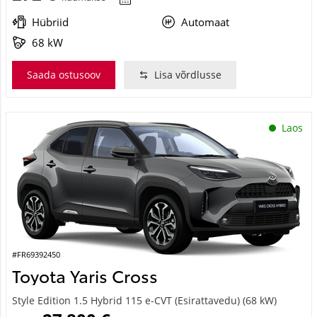
Hübriid
Automaat
68 kW
Saada ostusoov
Lisa võrdlusse
Laos
#FR69392450
Toyota Yaris Cross
Style Edition 1.5 Hybrid 115 e-CVT (Esirattavedu) (68 kW)