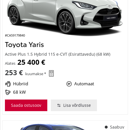
#CA59179840
Toyota Yaris
Active Plus 1.5 Hybrid 115 e-CVT (Esirattavedu) (68 kW)
25 400 €
Alates
253 €
kuumakse *
Hübriid
Automaat
68 kW
Saada ostusoov
Lisa võrdlusse
Saabuv