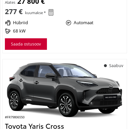
27 800 €
Alates
277 €
kuumakse *
Hübriid
Automaat
68 kW
Saada ostusoov
Saabuv
#FR79806550
Toyota Yaris Cross