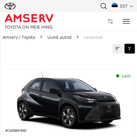
EST
Amserv / Toyota
Uued autod
Laoautod
Laoautod
Laos
#CA09891840