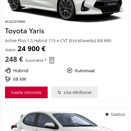
#CA23379840
Toyota Yaris
Active Plus 1.5 Hybrid 115 e-CVT (Esirattavedu) (68 kW)
24 900 €
Alates
248 €
kuumakse *
Hübriid
Automaat
68 kW
Saada ostusoov
Lisa võrdlusse
Saabuv