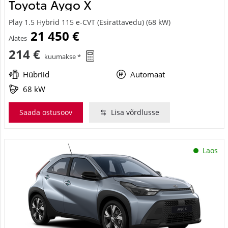
Toyota Aygo X
Play 1.5 Hybrid 115 e-CVT (Esirattavedu) (68 kW)
21 450 €
Alates
214 €
kuumakse *
Hübriid
Automaat
68 kW
Saada ostusoov
Lisa võrdlusse
Laos