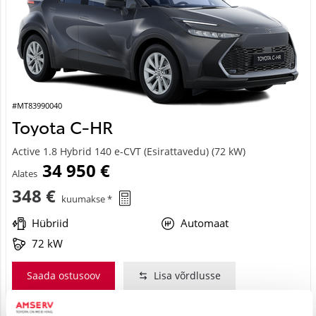
#MT83990040
Toyota C-HR
Active 1.8 Hybrid 140 e-CVT (Esirattavedu) (72 kW)
34 950 €
Alates
348 €
kuumakse *
Hübriid
Automaat
72 kW
Saada ostusoov
Lisa võrdlusse