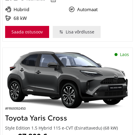
Hübriid
Automaat
68 kW
Saada ostusoov
Lisa võrdlusse
Laos
#FR69392450
Toyota Yaris Cross
Style Edition 1.5 Hybrid 115 e-CVT (Esirattavedu) (68 kW)