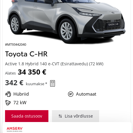
#MT93442040
Toyota C-HR
Active 1.8 Hybrid 140 e-CVT (Esirattavedu) (72 kW)
34 350 €
Alates
342 €
kuumakse *
Hübriid
Automaat
72 kW
Saada ostusoov
Lisa võrdlusse