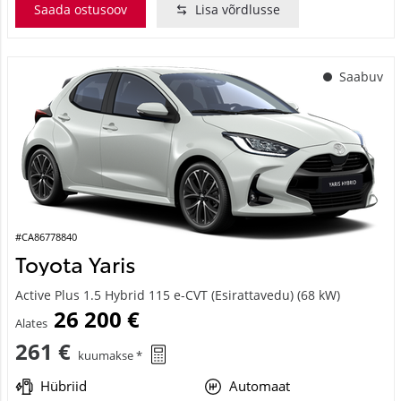
Saada ostusoov
Lisa võrdlusse
Saabuv
#CA86778840
Toyota Yaris
Active Plus 1.5 Hybrid 115 e-CVT (Esirattavedu) (68 kW)
26 200 €
Alates
261 €
kuumakse *
Hübriid
Automaat