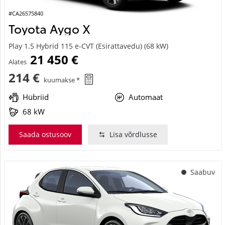
#CA26575840
Toyota Aygo X
Play 1.5 Hybrid 115 e-CVT (Esirattavedu) (68 kW)
21 450 €
Alates
214 €
kuumakse *
Hübriid
Automaat
68 kW
Saada ostusoov
Lisa võrdlusse
Saabuv