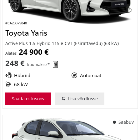
#CA23379840
Toyota Yaris
Active Plus 1.5 Hybrid 115 e-CVT (Esirattavedu) (68 kW)
24 900 €
Alates
248 €
kuumakse *
Hübriid
Automaat
68 kW
Saada ostusoov
Lisa võrdlusse
Saabuv