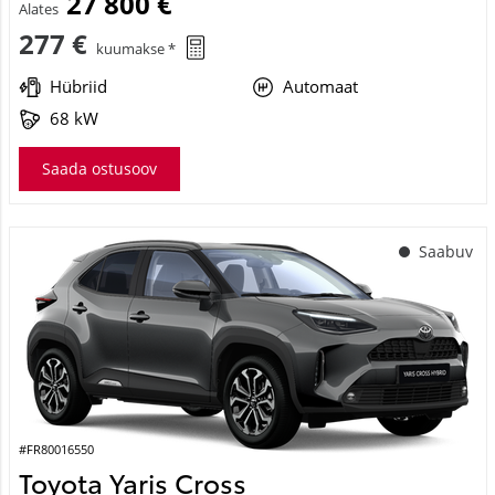
27 800 €
Alates
277 €
kuumakse *
Hübriid
Automaat
68 kW
Saada ostusoov
Saabuv
#FR80016550
Toyota Yaris Cross