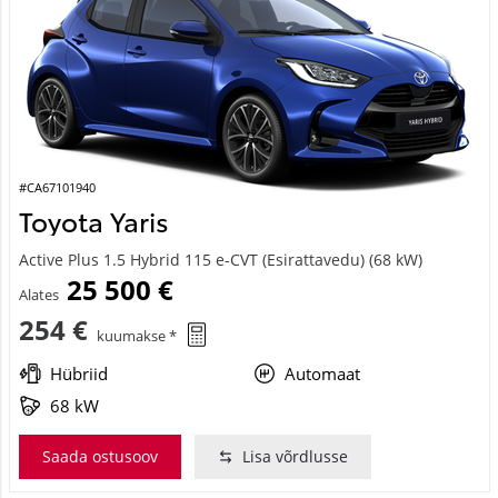
#CA67101940
Toyota Yaris
Active Plus 1.5 Hybrid 115 e-CVT (Esirattavedu) (68 kW)
25 500 €
Alates
254 €
kuumakse *
Hübriid
Automaat
68 kW
Saada ostusoov
Lisa võrdlusse