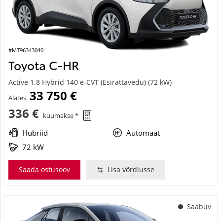
#MT96343040
Toyota C-HR
Active 1.8 Hybrid 140 e-CVT (Esirattavedu) (72 kW)
33 750 €
Alates
336 €
kuumakse *
Hübriid
Automaat
72 kW
Saada ostusoov
Lisa võrdlusse
Saabuv