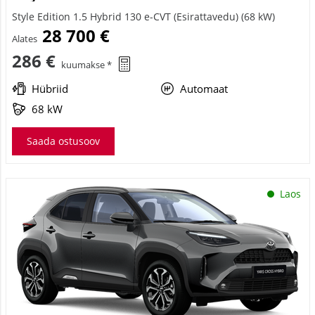
Style Edition 1.5 Hybrid 130 e-CVT (Esirattavedu) (68 kW)
28 700 €
Alates
286 €
kuumakse *
Hübriid
Automaat
68 kW
Saada ostusoov
Laos