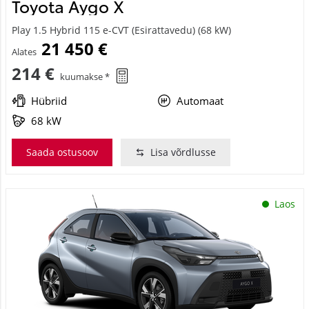
Toyota Aygo X
Play 1.5 Hybrid 115 e-CVT (Esirattavedu) (68 kW)
21 450 €
Alates
214 €
kuumakse *
Hübriid
Automaat
68 kW
Saada ostusoov
Lisa võrdlusse
Laos