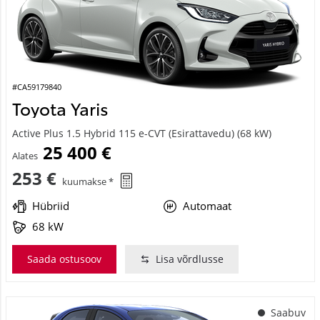
#CA59179840
Toyota Yaris
Active Plus 1.5 Hybrid 115 e-CVT (Esirattavedu) (68 kW)
25 400 €
Alates
253 €
kuumakse *
Hübriid
Automaat
68 kW
Saada ostusoov
Lisa võrdlusse
Saabuv