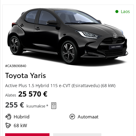
Laos
#CA38690840
Toyota Yaris
Active Plus 1.5 Hybrid 115 e-CVT (Esirattavedu) (68 kW)
25 570 €
Alates
255 €
kuumakse *
Hübriid
Automaat
68 kW