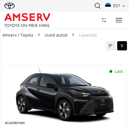
EST
Amserv / Toyota
Uued autod
Laoautod
Laoautod
Laos
#CA09891840