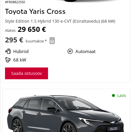
#FR08822550
Toyota Yaris Cross
Style Edition 1.5 Hybrid 130 e-CVT (Esirattavedu) (68 kW)
29 650 €
Alates
295 €
kuumakse *
Hübriid
Automaat
68 kW
Saada ostusoov
Laos