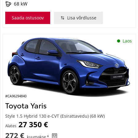
68 kW
Saada ostusoov
Lisa võrdlusse
Laos
#CA96294840
Toyota Yaris
Style 1.5 Hybrid 130 e-CVT (Esirattavedu) (68 kW)
27 350 €
Alates
272 €
kuumakse *