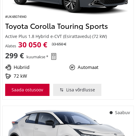
#UK48074940
Toyota Corolla Touring Sports
Active Plus 1.8 Hybrid e-CVT (Esirattavedu) (72 kW)
30 050 €
33 650 €
Alates
299 €
kuumakse *
Hübriid
Automaat
72 kW
Saada ostusoov
Lisa võrdlusse
Saabuv