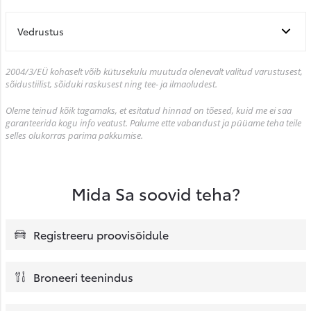
Vedrustus
2004/3/EÜ kohaselt võib kütusekulu muutuda olenevalt valitud varustusest,
sõidustiilist, sõiduki raskusest ning tee- ja ilmaoludest.
Oleme teinud kõik tagamaks, et esitatud hinnad on tõesed, kuid me ei saa
garanteerida kogu info veatust. Palume ette vabandust ja püüame teha teile
selles olukorras parima pakkumise.
Mida Sa soovid teha?
Registreeru proovisõidule
Broneeri teenindus