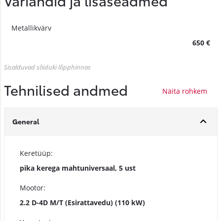
Metallikvärv
650 €
Sisalduvad sõiduki lõpphinnas
Tehnilised andmed
General
Keretüüp:
pika kerega mahtuniversaal, 5 ust
Mootor:
2.2 D-4D M/T (Esirattavedu) (110 kW)