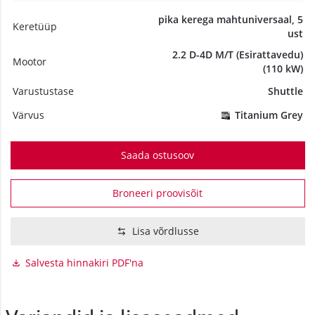
pika kerega mahtuniversaal, 5
Keretüüp
ust
2.2 D-4D M/T (Esirattavedu)
Mootor
(110 kW)
Varustustase
Shuttle
Värvus
Titanium Grey
Saada ostusoov
Broneeri proovisõit
Lisa võrdlusse
Salvesta hinnakiri PDF'na
Variandid ja lisaseadmed