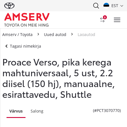
EST
0
Amserv / Toyota
Uued autod
Laoautod
Tagasi nimekirja
Proace Verso, pika kerega
mahtuniversaal, 5 ust, 2.2
diisel (150 hj), manuaalne,
esirattavedu, Shuttle
(#PCT3070770)
Värvus
Salong