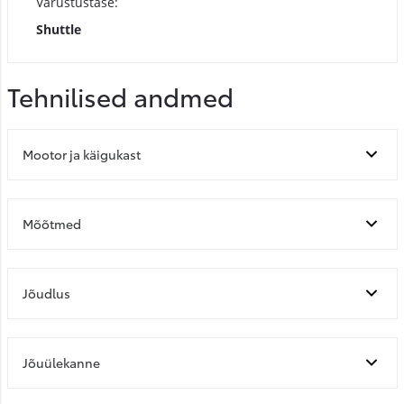
Varustustase:
Shuttle
Tehnilised andmed
Mootor ja käigukast
Mõõtmed
Jõudlus
Jõuülekanne