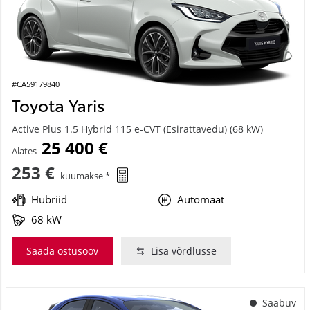
#CA59179840
Toyota Yaris
Active Plus 1.5 Hybrid 115 e-CVT (Esirattavedu) (68 kW)
25 400 €
Alates
253 €
kuumakse *
Hübriid
Automaat
68 kW
Saada ostusoov
Lisa võrdlusse
Saabuv