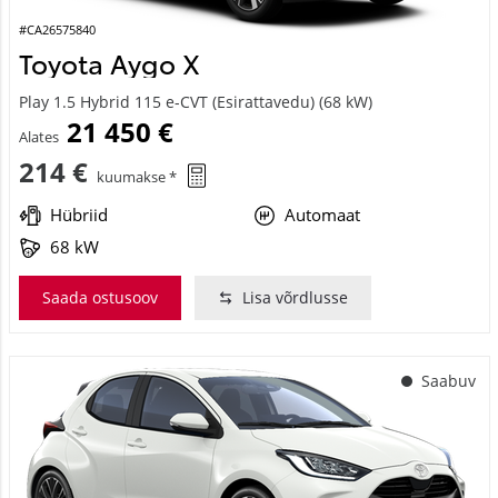
#CA26575840
Toyota Aygo X
Play 1.5 Hybrid 115 e-CVT (Esirattavedu) (68 kW)
21 450 €
Alates
214 €
kuumakse *
Hübriid
Automaat
68 kW
Saada ostusoov
Lisa võrdlusse
Saabuv