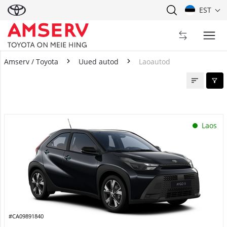
EST
Amserv / Toyota
Uued autod
Laoautod
Laoautod
Laos
#CA09891840