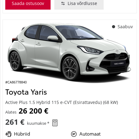
Saada ostusoov
Lisa võrdlusse
Saabuv
#CA86778840
Toyota Yaris
Active Plus 1.5 Hybrid 115 e-CVT (Esirattavedu) (68 kW)
26 200 €
Alates
261 €
kuumakse *
Hübriid
Automaat