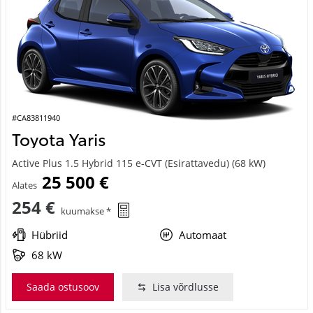
#CA83811940
Toyota Yaris
Active Plus 1.5 Hybrid 115 e-CVT (Esirattavedu) (68 kW)
25 500 €
Alates
254 €
kuumakse *
Hübriid
Automaat
68 kW
Saada ostusoov
Lisa võrdlusse