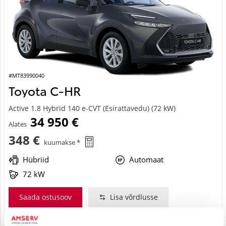
#MT83990040
Toyota C-HR
Active 1.8 Hybrid 140 e-CVT (Esirattavedu) (72 kW)
34 950 €
Alates
348 €
kuumakse *
Hübriid
Automaat
72 kW
Saada ostusoov
Lisa võrdlusse