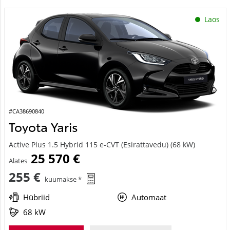
Laos
#CA38690840
Toyota Yaris
Active Plus 1.5 Hybrid 115 e-CVT (Esirattavedu) (68 kW)
25 570 €
Alates
255 €
kuumakse *
Hübriid
Automaat
68 kW