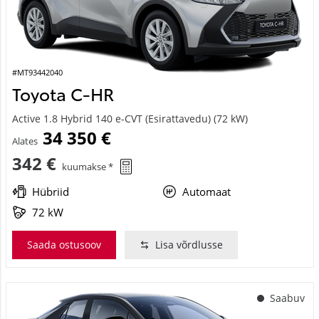
#MT93442040
Toyota C-HR
Active 1.8 Hybrid 140 e-CVT (Esirattavedu) (72 kW)
34 350 €
Alates
342 €
kuumakse *
Hübriid
Automaat
72 kW
Saada ostusoov
Lisa võrdlusse
Saabuv