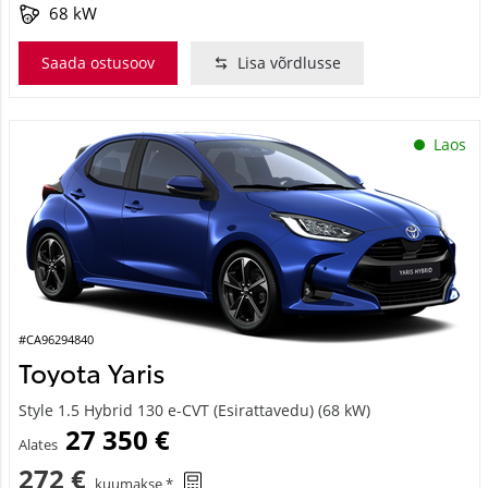
68 kW
Saada ostusoov
Lisa võrdlusse
Laos
#CA96294840
Toyota Yaris
Style 1.5 Hybrid 130 e-CVT (Esirattavedu) (68 kW)
27 350 €
Alates
272 €
kuumakse *