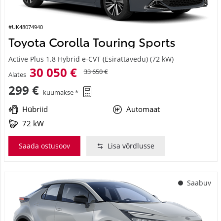
#UK48074940
Toyota Corolla Touring Sports
Active Plus 1.8 Hybrid e-CVT (Esirattavedu) (72 kW)
30 050 €
33 650 €
Alates
299 €
kuumakse *
Hübriid
Automaat
72 kW
Saada ostusoov
Lisa võrdlusse
Saabuv