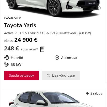
#CA23379840
Toyota Yaris
Active Plus 1.5 Hybrid 115 e-CVT (Esirattavedu) (68 kW)
24 900 €
Alates
248 €
kuumakse *
Hübriid
Automaat
68 kW
Saada ostusoov
Lisa võrdlusse
Saabuv