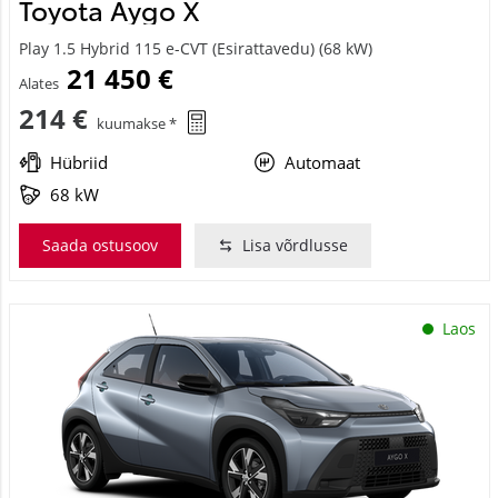
Toyota Aygo X
Play 1.5 Hybrid 115 e-CVT (Esirattavedu) (68 kW)
21 450 €
Alates
214 €
kuumakse *
Hübriid
Automaat
68 kW
Saada ostusoov
Lisa võrdlusse
Laos