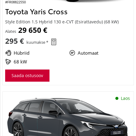
#FR08822550
Toyota Yaris Cross
Style Edition 1.5 Hybrid 130 e-CVT (Esirattavedu) (68 kW)
29 650 €
Alates
295 €
kuumakse *
Hübriid
Automaat
68 kW
Saada ostusoov
Laos