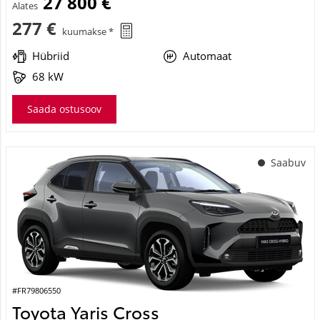
27 800 €
Alates
277 €
kuumakse *
Hübriid
Automaat
68 kW
Saada ostusoov
Saabuv
#FR79806550
Toyota Yaris Cross