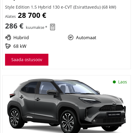
Style Edition 1.5 Hybrid 130 e-CVT (Esirattavedu) (68 kW)
28 700 €
Alates
286 €
kuumakse *
Hübriid
Automaat
68 kW
Saada ostusoov
Laos