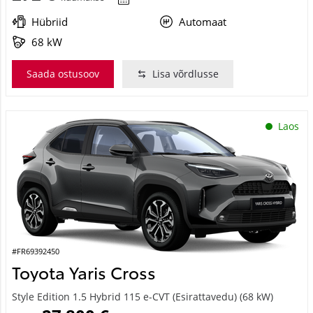
Hübriid
Automaat
68 kW
Saada ostusoov
Lisa võrdlusse
Laos
#FR69392450
Toyota Yaris Cross
Style Edition 1.5 Hybrid 115 e-CVT (Esirattavedu) (68 kW)