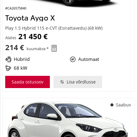
#CA26575840
Toyota Aygo X
Play 1.5 Hybrid 115 e-CVT (Esirattavedu) (68 kW)
21 450 €
Alates
214 €
kuumakse *
Hübriid
Automaat
68 kW
Saada ostusoov
Lisa võrdlusse
Saabuv