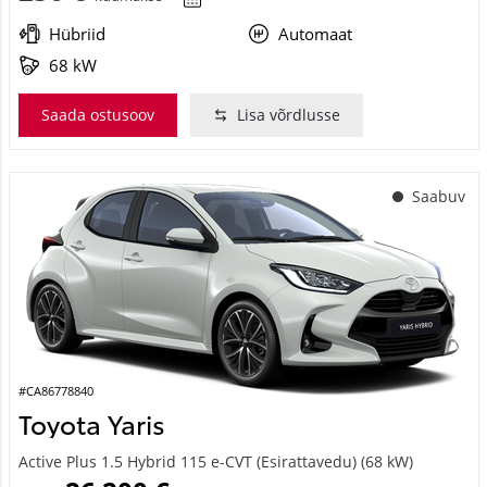
Hübriid
Automaat
68 kW
Saada ostusoov
Lisa võrdlusse
Saabuv
#CA86778840
Toyota Yaris
Active Plus 1.5 Hybrid 115 e-CVT (Esirattavedu) (68 kW)