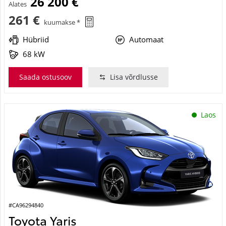
26 200 €
Alates
261 €
kuumakse *
Hübriid
Automaat
68 kW
Saada ostusoov
Lisa võrdlusse
Laos
#CA96294840
Toyota Yaris