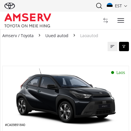
EST
Amserv / Toyota
Uued autod
Laoautod
Laoautod
Laos
#CA09891840