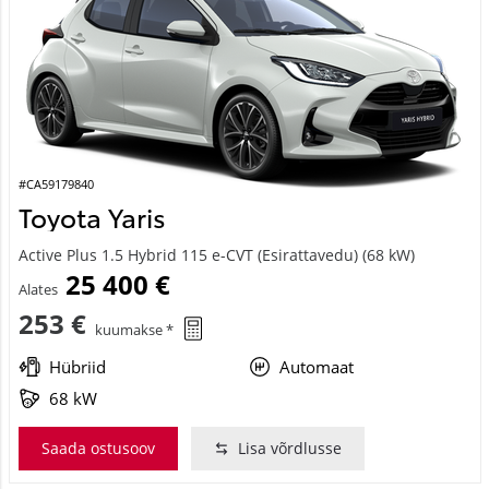
#CA59179840
Toyota Yaris
Active Plus 1.5 Hybrid 115 e-CVT (Esirattavedu) (68 kW)
25 400 €
Alates
253 €
kuumakse *
Hübriid
Automaat
68 kW
Saada ostusoov
Lisa võrdlusse