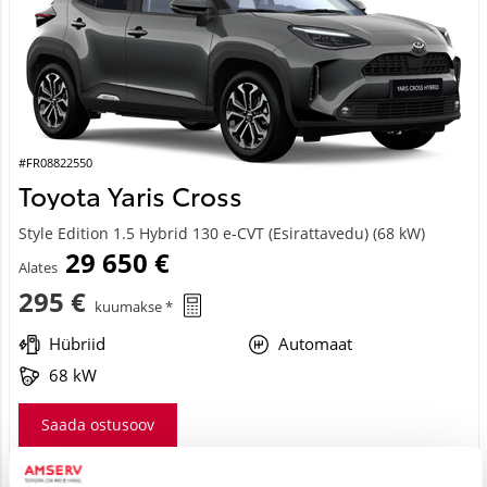
#FR08822550
Toyota Yaris Cross
Style Edition 1.5 Hybrid 130 e-CVT (Esirattavedu) (68 kW)
29 650 €
Alates
295 €
kuumakse *
Hübriid
Automaat
68 kW
Saada ostusoov