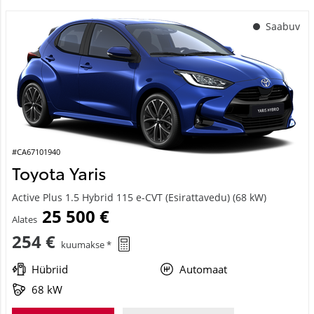
Saabuv
#CA67101940
Toyota Yaris
Active Plus 1.5 Hybrid 115 e-CVT (Esirattavedu) (68 kW)
25 500 €
Alates
254 €
kuumakse *
Hübriid
Automaat
68 kW