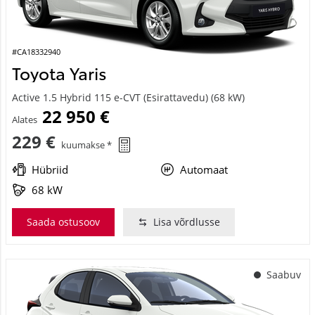
#CA18332940
Toyota Yaris
Active 1.5 Hybrid 115 e-CVT (Esirattavedu) (68 kW)
22 950 €
Alates
229 €
kuumakse *
Hübriid
Automaat
68 kW
Saada ostusoov
Lisa võrdlusse
Saabuv