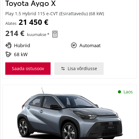
Toyota Aygo X
Play 1.5 Hybrid 115 e-CVT (Esirattavedu) (68 kW)
21 450 €
Alates
214 €
kuumakse *
Hübriid
Automaat
68 kW
Saada ostusoov
Lisa võrdlusse
Laos