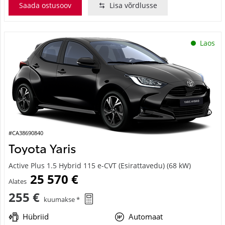
Saada ostusoov
Lisa võrdlusse
Laos
#CA38690840
Toyota Yaris
Active Plus 1.5 Hybrid 115 e-CVT (Esirattavedu) (68 kW)
25 570 €
Alates
255 €
kuumakse *
Hübriid
Automaat