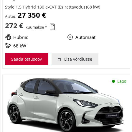
Style 1.5 Hybrid 130 e-CVT (Esirattavedu) (68 kW)
27 350 €
Alates
272 €
kuumakse *
Hübriid
Automaat
68 kW
Saada ostusoov
Lisa võrdlusse
Laos