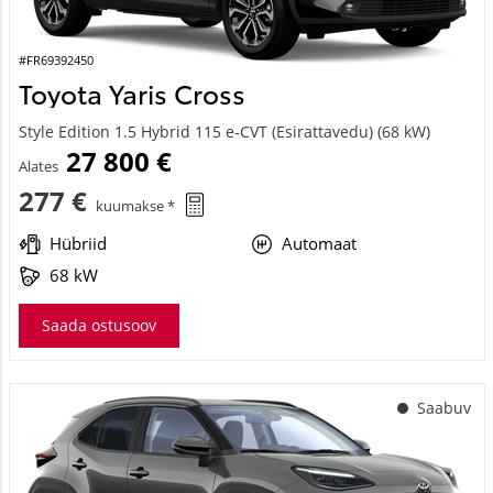
#FR69392450
Toyota Yaris Cross
Style Edition 1.5 Hybrid 115 e-CVT (Esirattavedu) (68 kW)
27 800 €
Alates
277 €
kuumakse *
Hübriid
Automaat
68 kW
Saada ostusoov
Saabuv