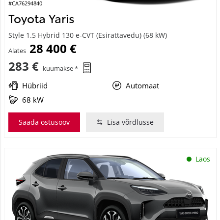
#CA76294840
Toyota Yaris
Style 1.5 Hybrid 130 e-CVT (Esirattavedu) (68 kW)
28 400 €
Alates
283 €
kuumakse *
Hübriid
Automaat
68 kW
Saada ostusoov
Lisa võrdlusse
Laos