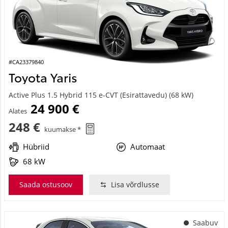
#CA23379840
Toyota Yaris
Active Plus 1.5 Hybrid 115 e-CVT (Esirattavedu) (68 kW)
24 900 €
Alates
248 €
kuumakse *
Hübriid
Automaat
68 kW
Saada ostusoov
Lisa võrdlusse
Saabuv