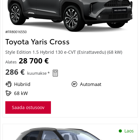
#FR80016550
Toyota Yaris Cross
Style Edition 1.5 Hybrid 130 e-CVT (Esirattavedu) (68 kW)
28 700 €
Alates
286 €
kuumakse *
Hübriid
Automaat
68 kW
Saada ostusoov
Laos