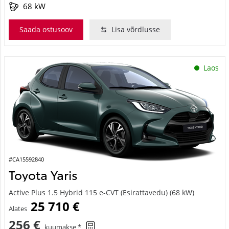
68 kW
Saada ostusoov
Lisa võrdlusse
Laos
#CA15592840
Toyota Yaris
Active Plus 1.5 Hybrid 115 e-CVT (Esirattavedu) (68 kW)
25 710 €
Alates
256 €
kuumakse *