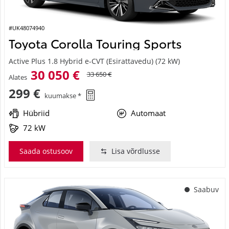
#UK48074940
Toyota Corolla Touring Sports
Active Plus 1.8 Hybrid e-CVT (Esirattavedu) (72 kW)
30 050 €
33 650 €
Alates
299 €
kuumakse *
Hübriid
Automaat
72 kW
Saada ostusoov
Lisa võrdlusse
Saabuv