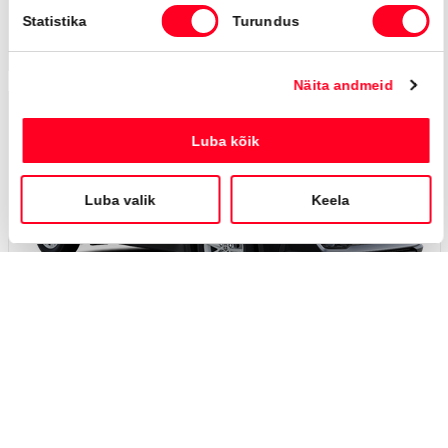
Saada ostusoov
Lisa võrdlusse
Saabuv
#MT49791930
Toyota C-HR
Active Comfort 2.0 Plug-in Hybrid 220 e-CVT (Esirattavedu) (112 kW)
40 000 €
Alates
398 €
kuumakse *