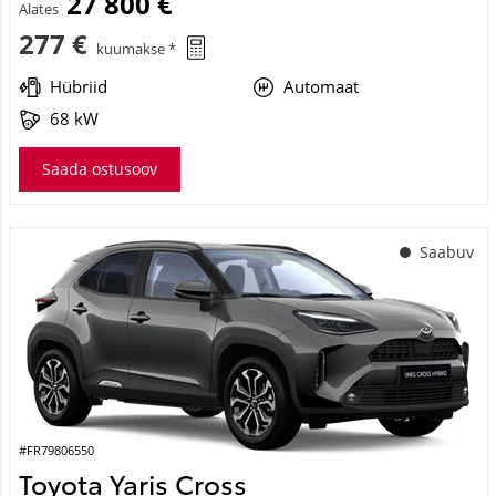
27 800 €
Alates
277 €
kuumakse *
Hübriid
Automaat
68 kW
Saada ostusoov
Saabuv
#FR79806550
Toyota Yaris Cross