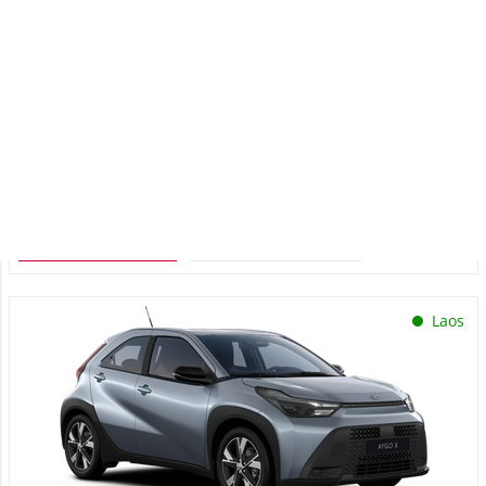
Toyota Aygo X
Play 1.5 Hybrid 115 e-CVT (Esirattavedu) (68 kW)
21 450 €
Alates
214 €
kuumakse *
Hübriid
Automaat
68 kW
Saada ostusoov
Lisa võrdlusse
Laos