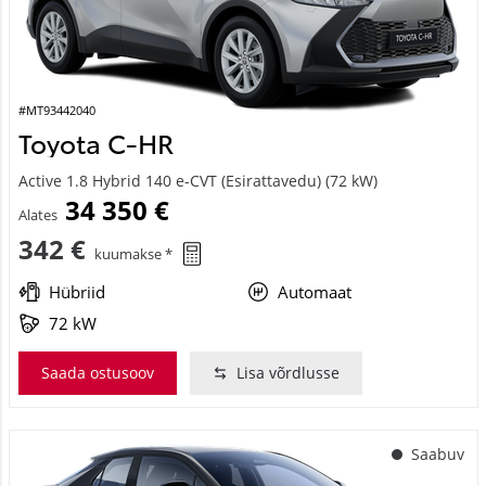
#MT93442040
Toyota C-HR
Active 1.8 Hybrid 140 e-CVT (Esirattavedu) (72 kW)
34 350 €
Alates
342 €
kuumakse *
Hübriid
Automaat
72 kW
Saada ostusoov
Lisa võrdlusse
Saabuv