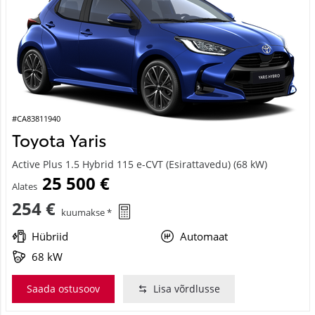
#CA83811940
Toyota Yaris
Active Plus 1.5 Hybrid 115 e-CVT (Esirattavedu) (68 kW)
25 500 €
Alates
254 €
kuumakse *
Hübriid
Automaat
68 kW
Saada ostusoov
Lisa võrdlusse