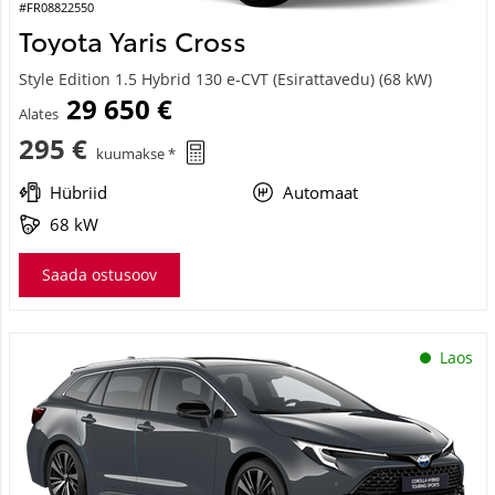
#FR08822550
Toyota Yaris Cross
Style Edition 1.5 Hybrid 130 e-CVT (Esirattavedu) (68 kW)
29 650 €
Alates
295 €
kuumakse *
Hübriid
Automaat
68 kW
Saada ostusoov
Laos