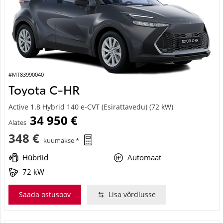
#MT83990040
Toyota C-HR
Active 1.8 Hybrid 140 e-CVT (Esirattavedu) (72 kW)
34 950 €
Alates
348 €
kuumakse *
Hübriid
Automaat
72 kW
Saada ostusoov
Lisa võrdlusse