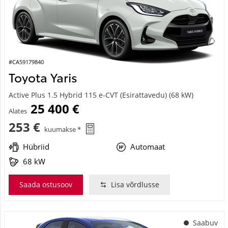
#CA59179840
Toyota Yaris
Active Plus 1.5 Hybrid 115 e-CVT (Esirattavedu) (68 kW)
25 400 €
Alates
253 €
kuumakse *
Hübriid
Automaat
68 kW
Saada ostusoov
Lisa võrdlusse
Saabuv