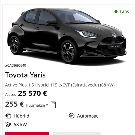
Laos
#CA38690840
Toyota Yaris
Active Plus 1.5 Hybrid 115 e-CVT (Esirattavedu) (68 kW)
25 570 €
Alates
255 €
kuumakse *
Hübriid
Automaat
68 kW