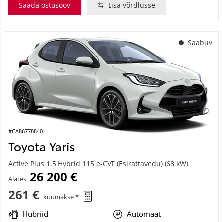
Saada ostusoov
Lisa võrdlusse
Saabuv
#CA86778840
Toyota Yaris
Active Plus 1.5 Hybrid 115 e-CVT (Esirattavedu) (68 kW)
26 200 €
Alates
261 €
kuumakse *
Hübriid
Automaat