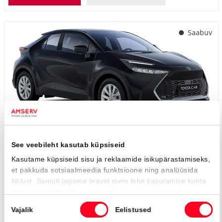
Saabuv
#MT21955930
Toyota C-HR
Active Comfort 2.0 Plug-in Hybrid 220 e-CVT (Esirattavedu) (112 kW)
40 000 €
Alates
398 €
kuumakse *
Laetav hübriid
Automaat
112 kW