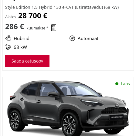
Style Edition 1.5 Hybrid 130 e-CVT (Esirattavedu) (68 kW)
28 700 €
Alates
286 €
kuumakse *
Hübriid
Automaat
68 kW
Saada ostusoov
Laos