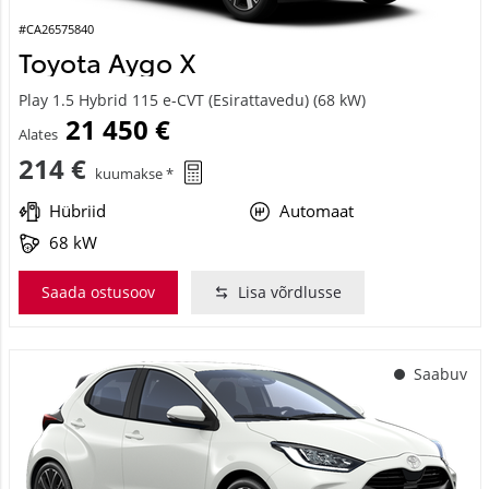
#CA26575840
Toyota Aygo X
Play 1.5 Hybrid 115 e-CVT (Esirattavedu) (68 kW)
21 450 €
Alates
214 €
kuumakse *
Hübriid
Automaat
68 kW
Saada ostusoov
Lisa võrdlusse
Saabuv