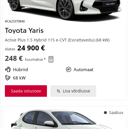
#CA23379840
Toyota Yaris
Active Plus 1.5 Hybrid 115 e-CVT (Esirattavedu) (68 kW)
24 900 €
Alates
248 €
kuumakse *
Hübriid
Automaat
68 kW
Saada ostusoov
Lisa võrdlusse
Saabuv