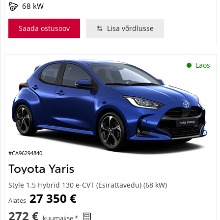
68 kW
Saada ostusoov
Lisa võrdlusse
Laos
#CA96294840
Toyota Yaris
Style 1.5 Hybrid 130 e-CVT (Esirattavedu) (68 kW)
27 350 €
Alates
272 €
kuumakse *