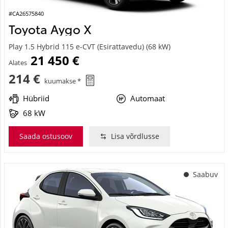
#CA26575840
Toyota Aygo X
Play 1.5 Hybrid 115 e-CVT (Esirattavedu) (68 kW)
21 450 €
Alates
214 €
kuumakse *
Hübriid
Automaat
68 kW
Saada ostusoov
Lisa võrdlusse
Saabuv