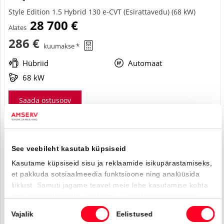
Style Edition 1.5 Hybrid 130 e-CVT (Esirattavedu) (68 kW)
28 700 €
Alates
286 €
kuumakse *
Hübriid
Automaat
68 kW
Saada ostusoov
Laos
See veebileht kasutab küpsiseid
Kasutame küpsiseid sisu ja reklaamide isikupärastamiseks,
et pakkuda sotsiaalmeedia funktsioone ning analüüsida
liiklust. Samuti jagame teavet meie lehe kasutamise kohta
oma sotsiaalmeedia-, reklaami- ja analüüsipartneritega,
kes võivad seda kombineerida muu teabega, mille olete
Nõusoleku
Vajalik
Eelistused
neile esitanud või mida nad on kogunud kui olete nende
valik