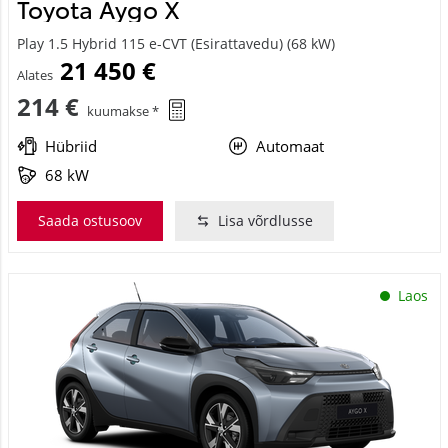
Toyota Aygo X
Play 1.5 Hybrid 115 e-CVT (Esirattavedu) (68 kW)
21 450 €
Alates
214 €
kuumakse *
Hübriid
Automaat
68 kW
Saada ostusoov
Lisa võrdlusse
Laos