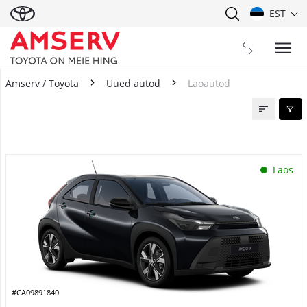
EST
Amserv / Toyota
Uued autod
Laoautod
Laoautod
Laos
#CA09891840