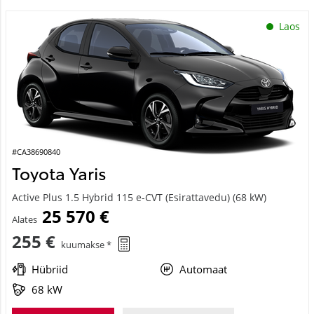
Laos
#CA38690840
Toyota Yaris
Active Plus 1.5 Hybrid 115 e-CVT (Esirattavedu) (68 kW)
25 570 €
Alates
255 €
kuumakse *
Hübriid
Automaat
68 kW