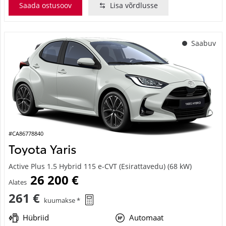
Saada ostusoov
Lisa võrdlusse
Saabuv
#CA86778840
Toyota Yaris
Active Plus 1.5 Hybrid 115 e-CVT (Esirattavedu) (68 kW)
26 200 €
Alates
261 €
kuumakse *
Hübriid
Automaat