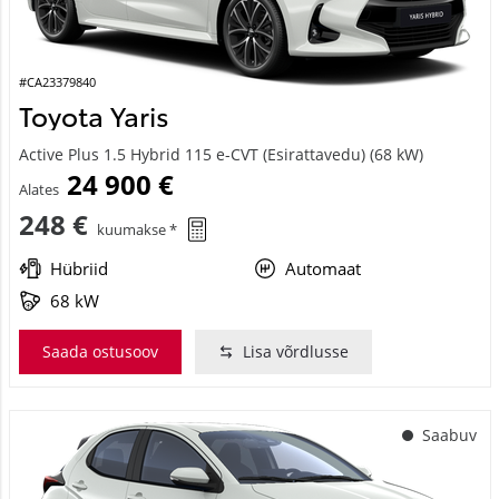
#CA23379840
Toyota Yaris
Active Plus 1.5 Hybrid 115 e-CVT (Esirattavedu) (68 kW)
24 900 €
Alates
248 €
kuumakse *
Hübriid
Automaat
68 kW
Saada ostusoov
Lisa võrdlusse
Saabuv