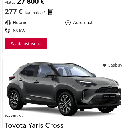
27 800 €
Alates
277 €
kuumakse *
Hübriid
Automaat
68 kW
Saada ostusoov
Saabuv
#FR79806550
Toyota Yaris Cross