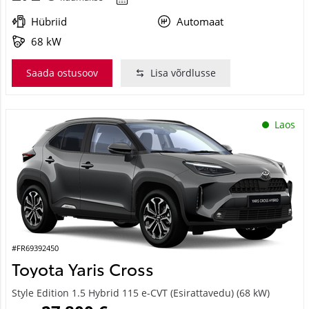
Hübriid
Automaat
68 kW
Saada ostusoov
Lisa võrdlusse
Laos
#FR69392450
Toyota Yaris Cross
Style Edition 1.5 Hybrid 115 e-CVT (Esirattavedu) (68 kW)