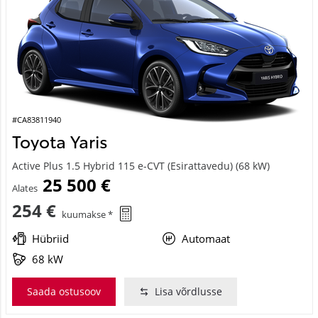
#CA83811940
Toyota Yaris
Active Plus 1.5 Hybrid 115 e-CVT (Esirattavedu) (68 kW)
25 500 €
Alates
254 €
kuumakse *
Hübriid
Automaat
68 kW
Saada ostusoov
Lisa võrdlusse