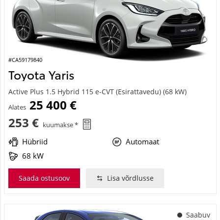
#CA59179840
Toyota Yaris
Active Plus 1.5 Hybrid 115 e-CVT (Esirattavedu) (68 kW)
25 400 €
Alates
253 €
kuumakse *
Hübriid
Automaat
68 kW
Saada ostusoov
Lisa võrdlusse
Saabuv