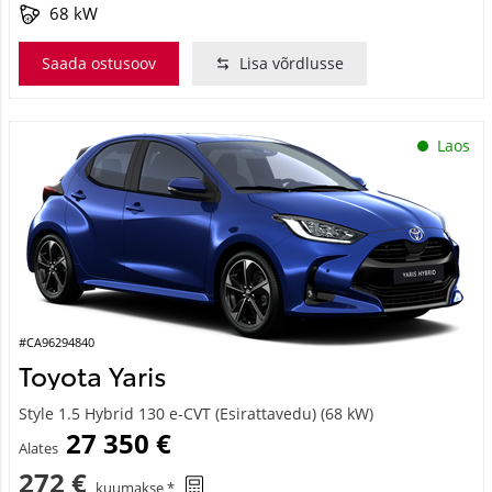
68 kW
Saada ostusoov
Lisa võrdlusse
Laos
#CA96294840
Toyota Yaris
Style 1.5 Hybrid 130 e-CVT (Esirattavedu) (68 kW)
27 350 €
Alates
272 €
kuumakse *