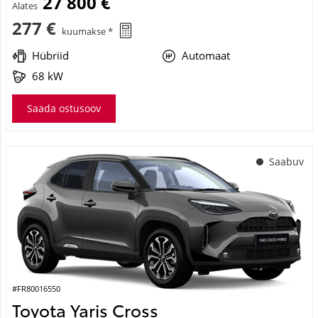
27 800 €
Alates
277 €
kuumakse *
Hübriid
Automaat
68 kW
Saada ostusoov
Saabuv
#FR80016550
Toyota Yaris Cross