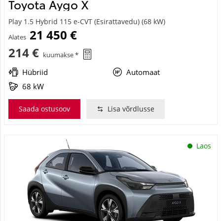
Toyota Aygo X
Play 1.5 Hybrid 115 e-CVT (Esirattavedu) (68 kW)
21 450 €
Alates
214 €
kuumakse *
Hübriid
Automaat
68 kW
Saada ostusoov
Lisa võrdlusse
Laos