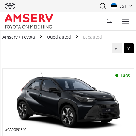
EST
Amserv / Toyota
Uued autod
Laoautod
Laoautod
Laos
#CA09891840