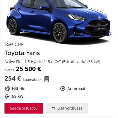
#CA67101940
Toyota Yaris
Active Plus 1.5 Hybrid 115 e-CVT (Esirattavedu) (68 kW)
25 500 €
Alates
254 €
kuumakse *
Hübriid
Automaat
68 kW
Saada ostusoov
Lisa võrdlusse