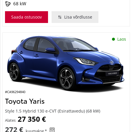
68 kW
Saada ostusoov
Lisa võrdlusse
Laos
#CA96294840
Toyota Yaris
Style 1.5 Hybrid 130 e-CVT (Esirattavedu) (68 kW)
27 350 €
Alates
272 €
kuumakse *