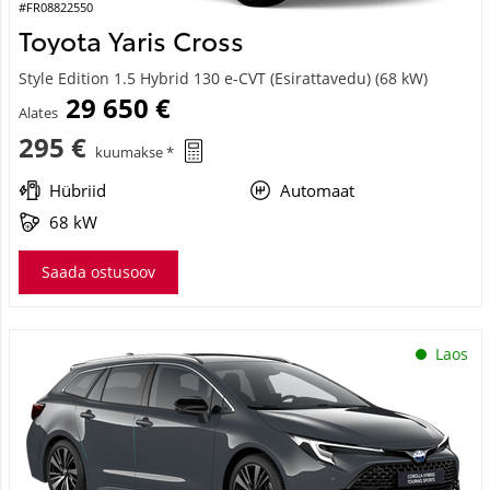
#FR08822550
Toyota Yaris Cross
Style Edition 1.5 Hybrid 130 e-CVT (Esirattavedu) (68 kW)
29 650 €
Alates
295 €
kuumakse *
Hübriid
Automaat
68 kW
Saada ostusoov
Laos