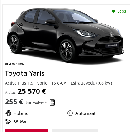
Laos
#CA38690840
Toyota Yaris
Active Plus 1.5 Hybrid 115 e-CVT (Esirattavedu) (68 kW)
25 570 €
Alates
255 €
kuumakse *
Hübriid
Automaat
68 kW