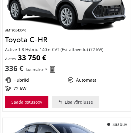
#MT96343040
Toyota C-HR
Active 1.8 Hybrid 140 e-CVT (Esirattavedu) (72 kW)
33 750 €
Alates
336 €
kuumakse *
Hübriid
Automaat
72 kW
Saada ostusoov
Lisa võrdlusse
Saabuv