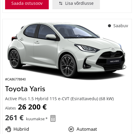
Saada ostusoov
Lisa võrdlusse
Saabuv
#CA86778840
Toyota Yaris
Active Plus 1.5 Hybrid 115 e-CVT (Esirattavedu) (68 kW)
26 200 €
Alates
261 €
kuumakse *
Hübriid
Automaat