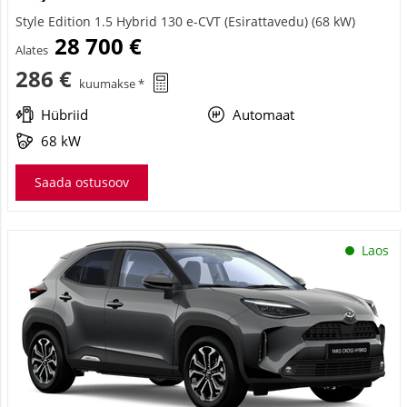
Style Edition 1.5 Hybrid 130 e-CVT (Esirattavedu) (68 kW)
28 700 €
Alates
286 €
kuumakse *
Hübriid
Automaat
68 kW
Saada ostusoov
Laos