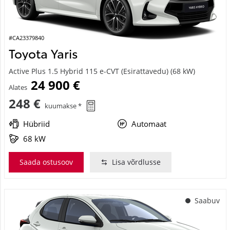
#CA23379840
Toyota Yaris
Active Plus 1.5 Hybrid 115 e-CVT (Esirattavedu) (68 kW)
24 900 €
Alates
248 €
kuumakse *
Hübriid
Automaat
68 kW
Saada ostusoov
Lisa võrdlusse
Saabuv