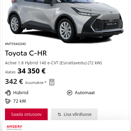
#MT93442040
Toyota C-HR
Active 1.8 Hybrid 140 e-CVT (Esirattavedu) (72 kW)
34 350 €
Alates
342 €
kuumakse *
Hübriid
Automaat
72 kW
Saada ostusoov
Lisa võrdlusse