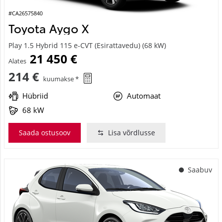
#CA26575840
Toyota Aygo X
Play 1.5 Hybrid 115 e-CVT (Esirattavedu) (68 kW)
21 450 €
Alates
214 €
kuumakse *
Hübriid
Automaat
68 kW
Saada ostusoov
Lisa võrdlusse
Saabuv