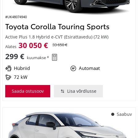
#UK48074940
Toyota Corolla Touring Sports
Active Plus 1.8 Hybrid e-CVT (Esirattavedu) (72 kW)
30 050 €
33 650 €
Alates
299 €
kuumakse *
Hübriid
Automaat
72 kW
Saada ostusoov
Lisa võrdlusse
Saabuv