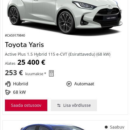
#CA59179840
Toyota Yaris
Active Plus 1.5 Hybrid 115 e-CVT (Esirattavedu) (68 kW)
25 400 €
Alates
253 €
kuumakse *
Hübriid
Automaat
68 kW
Saada ostusoov
Lisa võrdlusse
Saabuv