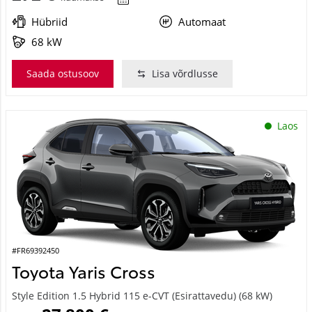
Hübriid
Automaat
68 kW
Saada ostusoov
Lisa võrdlusse
Laos
#FR69392450
Toyota Yaris Cross
Style Edition 1.5 Hybrid 115 e-CVT (Esirattavedu) (68 kW)