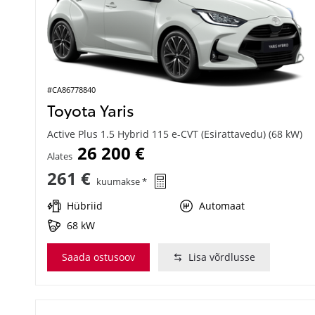
#CA86778840
Toyota Yaris
Active Plus 1.5 Hybrid 115 e-CVT (Esirattavedu) (68 kW)
26 200 €
Alates
261 €
kuumakse *
Hübriid
Automaat
68 kW
Saada ostusoov
Lisa võrdlusse