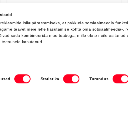
Saada ostusoov
Lisa võrdlusse
siseid
 reklaamide isikupärastamiseks, et pakkuda sotsiaalmeedia funkts
 jagame teavet meie lehe kasutamise kohta oma sotsiaalmeedia-, r
võivad seda kombineerida muu teabega, mille olete neile esitanud 
Saabuv
e teenuseid kasutanud.
tused
Statistika
Turundus
#MT21955930
Toyota C-HR
Active Comfort 2.0 Plug-in Hybrid 220 e-CVT (Esirattavedu) (112 kW)
40 000 €
Alates
398 €
kuumakse *