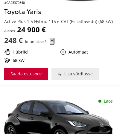
#CA23379840
Toyota Yaris
Active Plus 1.5 Hybrid 115 e-CVT (Esirattavedu) (68 kW)
24 900 €
Alates
248 €
kuumakse *
Hübriid
Automaat
68 kW
Saada ostusoov
Lisa võrdlusse
Laos