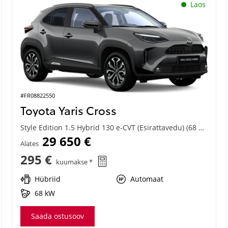
Laos
#FR08822550
Toyota Yaris Cross
Style Edition 1.5 Hybrid 130 e-CVT (Esirattavedu) (68 kW)
29 650 €
Alates
295 €
kuumakse *
Hübriid
Automaat
68 kW
Saada ostusoov