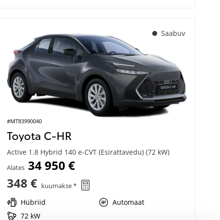
Saabuv
#MT83990040
Toyota C-HR
Active 1.8 Hybrid 140 e-CVT (Esirattavedu) (72 kW)
34 950 €
Alates
348 €
kuumakse *
Hübriid
Automaat
72 kW