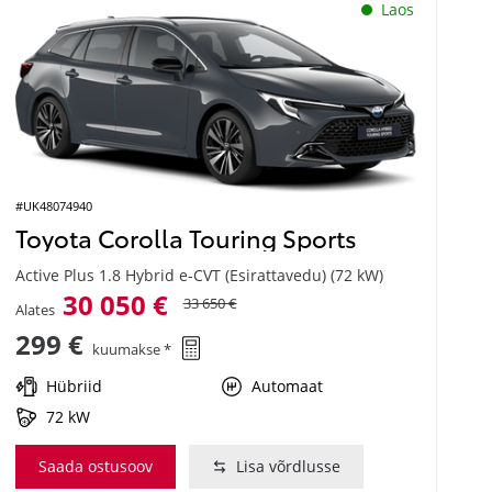
Laos
#UK48074940
Toyota Corolla Touring Sports
Active Plus 1.8 Hybrid e-CVT (Esirattavedu) (72 kW)
30 050 €
33 650 €
Alates
299 €
kuumakse *
Hübriid
Automaat
72 kW
Saada ostusoov
Lisa võrdlusse