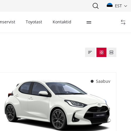
EST
mservist
Toyotast
Kontaktid
Saabuv