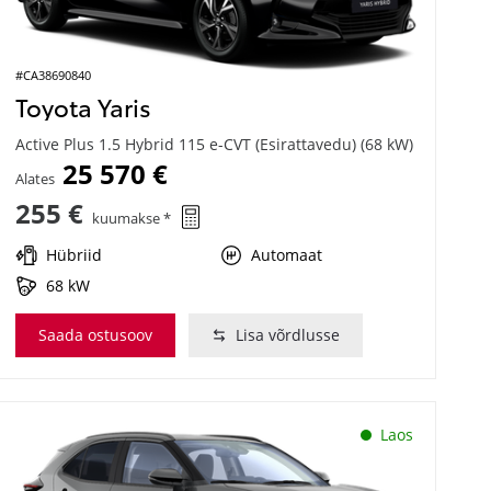
#CA38690840
Toyota Yaris
Active Plus 1.5 Hybrid 115 e-CVT (Esirattavedu) (68 kW)
25 570 €
Alates
255 €
kuumakse *
Hübriid
Automaat
68 kW
Saada ostusoov
Lisa võrdlusse
Laos