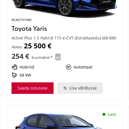
#CA67101940
Toyota Yaris
Active Plus 1.5 Hybrid 115 e-CVT (Esirattavedu) (68 kW)
25 500 €
Alates
254 €
kuumakse *
Hübriid
Automaat
68 kW
Saada ostusoov
Lisa võrdlusse
Laos