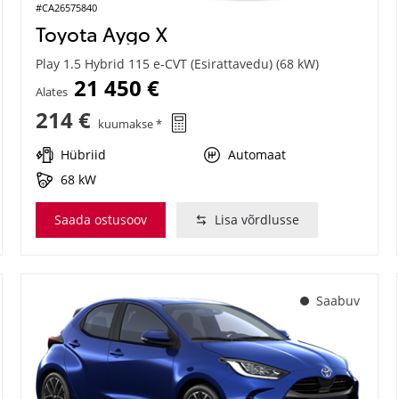
#CA26575840
Toyota Aygo X
Play 1.5 Hybrid 115 e-CVT (Esirattavedu) (68 kW)
21 450 €
Alates
214 €
kuumakse *
Hübriid
Automaat
68 kW
Saada ostusoov
Lisa võrdlusse
Saabuv