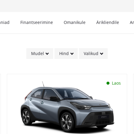
niad
Finantseerimine
Omanikule
Ärikliendile
A
Mudel
Hind
Valikud
Laos