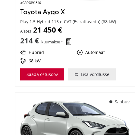
#CA09891840
Toyota Aygo X
Play 1.5 Hybrid 115 e-CVT (Esirattavedu) (68 kW)
21 450 €
Alates
214 €
kuumakse *
Hübriid
Automaat
68 kW
Saada ostusoov
Lisa võrdlusse
Saabuv