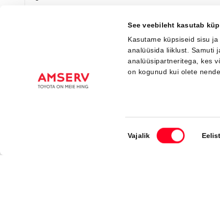
Saada ostusoov
Lisa võrdlusse
See veebileht kasutab küp
Kasutame küpsiseid sisu ja
analüüsida liiklust. Samuti
analüüsipartneritega, kes 
Saabuv
on kogunud kui olete nend
BRONEERITUD
Nõusoleku
Vajalik
Eelis
valik
#MT81233040
Toyota C-HR
Style 1.8 Hybrid 140 e-CVT (Esirattavedu) (72 kW)
30 500 €
37 800 €
Alates
304 €
kuumakse *