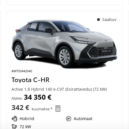
Saabuv
#MT93442040
Toyota C-HR
Active 1.8 Hybrid 140 e-CVT (Esirattavedu) (72 kW)
34 350 €
Alates
342 €
kuumakse *
Hübriid
Automaat
72 kW