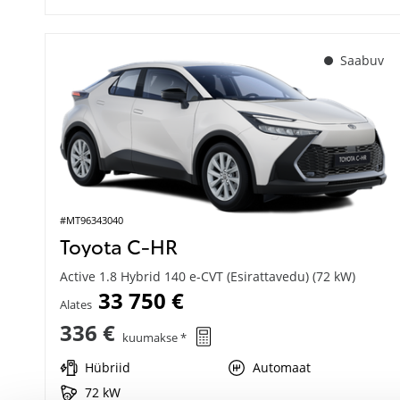
Saabuv
#MT96343040
Toyota C-HR
Active 1.8 Hybrid 140 e-CVT (Esirattavedu) (72 kW)
33 750 €
Alates
336 €
kuumakse *
Hübriid
Automaat
72 kW