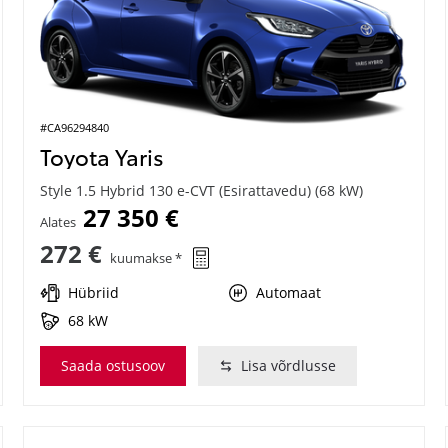
#CA96294840
Toyota Yaris
Style 1.5 Hybrid 130 e-CVT (Esirattavedu) (68 kW)
27 350 €
Alates
272 €
kuumakse *
Hübriid
Automaat
68 kW
Saada ostusoov
Lisa võrdlusse