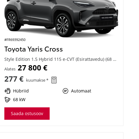
#FR69392450
Toyota Yaris Cross
Style Edition 1.5 Hybrid 115 e-CVT (Esirattavedu) (68 kW)
27 800 €
Alates
277 €
kuumakse *
Hübriid
Automaat
68 kW
Saada ostusoov