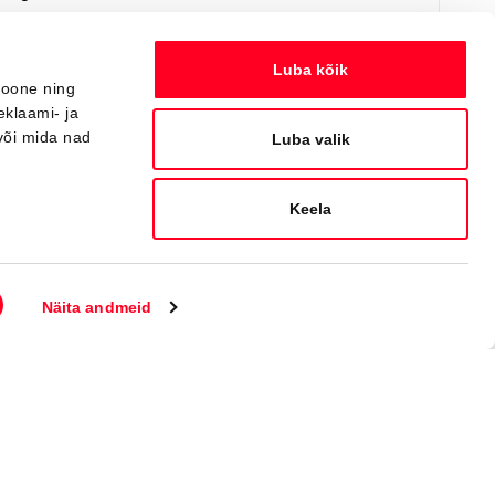
Saada ostusoov
Lisa võrdlusse
Luba kõik
ioone ning
eklaami- ja
või mida nad
Saabuv
Luba valik
Keela
Näita andmeid
#MT49791930
Toyota C-HR
Active Comfort 2.0 Plug-in Hybrid 220 e-CVT (Esirattavedu) (112 kW)
40 000 €
Alates
398 €
kuumakse *