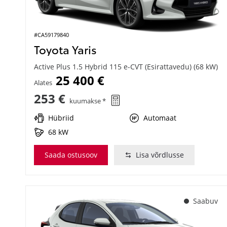
#CA59179840
Toyota Yaris
Active Plus 1.5 Hybrid 115 e-CVT (Esirattavedu) (68 kW)
25 400 €
Alates
253 €
kuumakse *
Hübriid
Automaat
68 kW
Saada ostusoov
Lisa võrdlusse
Saabuv