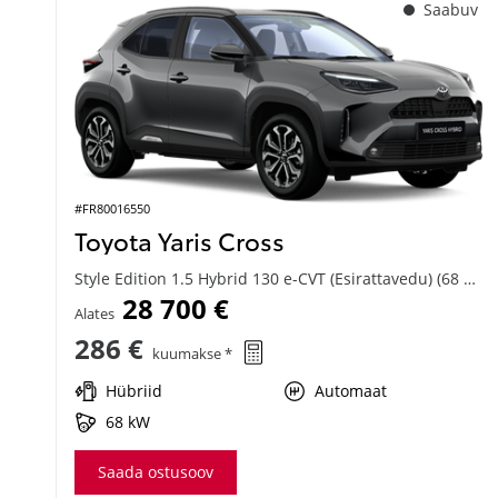
Saabuv
#FR80016550
Toyota Yaris Cross
Style Edition 1.5 Hybrid 130 e-CVT (Esirattavedu) (68 kW)
28 700 €
Alates
286 €
kuumakse *
Hübriid
Automaat
68 kW
Saada ostusoov