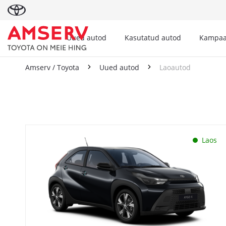
Uued autod
Kasutatud autod
Kampaa
Amserv / Toyota
Uued autod
Laoautod
Laoautod
Laos