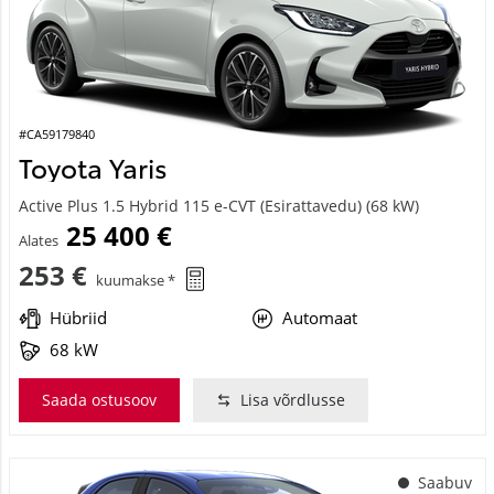
#CA59179840
Toyota Yaris
Active Plus 1.5 Hybrid 115 e-CVT (Esirattavedu) (68 kW)
25 400 €
Alates
253 €
kuumakse *
Hübriid
Automaat
68 kW
Saada ostusoov
Lisa võrdlusse
Saabuv