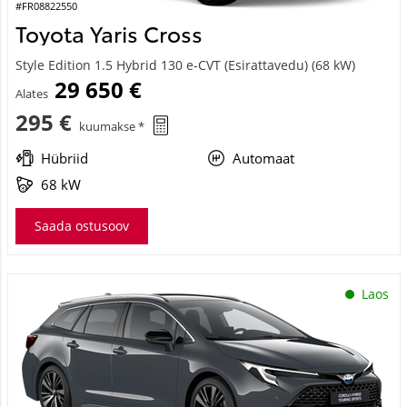
#FR08822550
Toyota Yaris Cross
Style Edition 1.5 Hybrid 130 e-CVT (Esirattavedu) (68 kW)
29 650 €
Alates
295 €
kuumakse *
Hübriid
Automaat
68 kW
Saada ostusoov
Laos