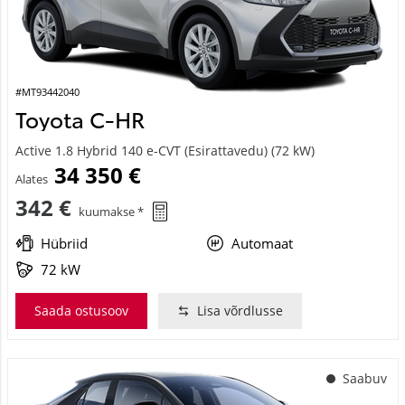
#MT93442040
Toyota C-HR
Active 1.8 Hybrid 140 e-CVT (Esirattavedu) (72 kW)
34 350 €
Alates
342 €
kuumakse *
Hübriid
Automaat
72 kW
Saada ostusoov
Lisa võrdlusse
Saabuv