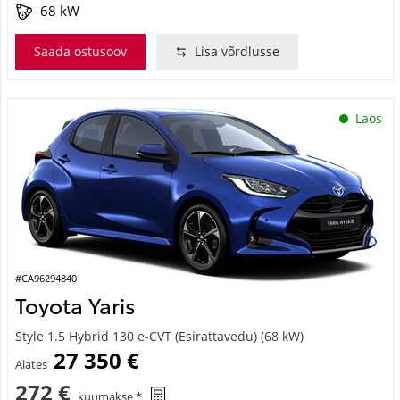
68 kW
Saada ostusoov
Lisa võrdlusse
Laos
#CA96294840
Toyota Yaris
Style 1.5 Hybrid 130 e-CVT (Esirattavedu) (68 kW)
27 350 €
Alates
272 €
kuumakse *