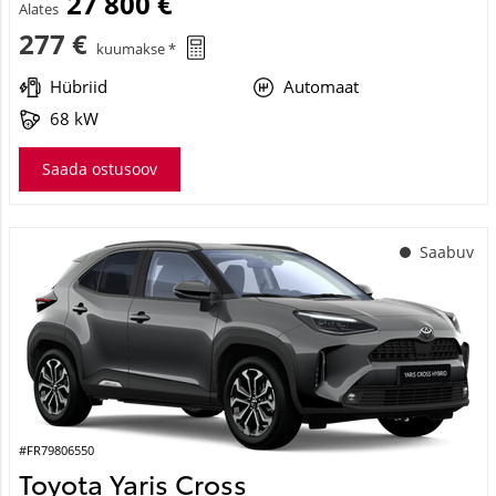
27 800 €
Alates
277 €
kuumakse *
Hübriid
Automaat
68 kW
Saada ostusoov
Saabuv
#FR79806550
Toyota Yaris Cross