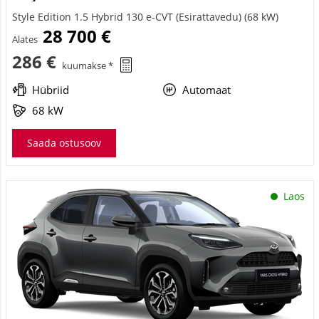
Style Edition 1.5 Hybrid 130 e-CVT (Esirattavedu) (68 kW)
28 700 €
Alates
286 €
kuumakse *
Hübriid
Automaat
68 kW
Saada ostusoov
Laos