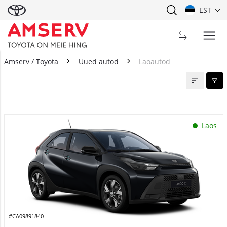
EST
Amserv / Toyota
Uued autod
Laoautod
Laoautod
Laos
#CA09891840