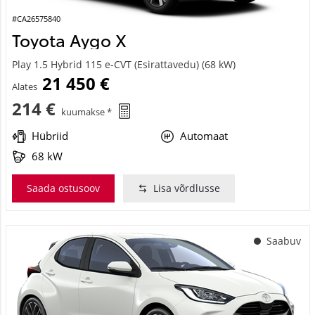
#CA26575840
Toyota Aygo X
Play 1.5 Hybrid 115 e-CVT (Esirattavedu) (68 kW)
21 450 €
Alates
214 €
kuumakse *
Hübriid
Automaat
68 kW
Saada ostusoov
Lisa võrdlusse
Saabuv