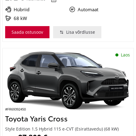
Hübriid
Automaat
68 kW
Saada ostusoov
Lisa võrdlusse
Laos
#FR69392450
Toyota Yaris Cross
Style Edition 1.5 Hybrid 115 e-CVT (Esirattavedu) (68 kW)