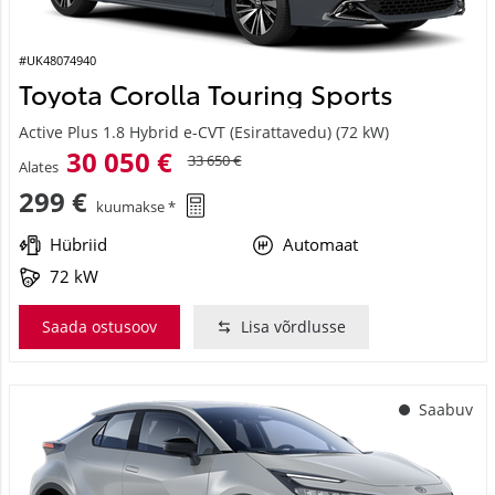
#UK48074940
Toyota Corolla Touring Sports
Active Plus 1.8 Hybrid e-CVT (Esirattavedu) (72 kW)
30 050 €
33 650 €
Alates
299 €
kuumakse *
Hübriid
Automaat
72 kW
Saada ostusoov
Lisa võrdlusse
Saabuv