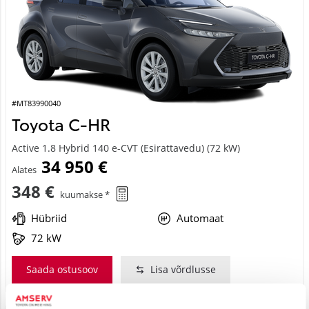
#MT83990040
Toyota C-HR
Active 1.8 Hybrid 140 e-CVT (Esirattavedu) (72 kW)
34 950 €
Alates
348 €
kuumakse *
Hübriid
Automaat
72 kW
Saada ostusoov
Lisa võrdlusse