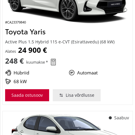
#CA23379840
Toyota Yaris
Active Plus 1.5 Hybrid 115 e-CVT (Esirattavedu) (68 kW)
24 900 €
Alates
248 €
kuumakse *
Hübriid
Automaat
68 kW
Saada ostusoov
Lisa võrdlusse
Saabuv