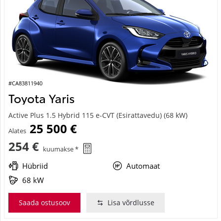
#CA83811940
Toyota Yaris
Active Plus 1.5 Hybrid 115 e-CVT (Esirattavedu) (68 kW)
25 500 €
Alates
254 €
kuumakse *
Hübriid
Automaat
68 kW
Saada ostusoov
Lisa võrdlusse