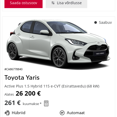
Saada ostusoov
Lisa võrdlusse
Saabuv
#CA86778840
Toyota Yaris
Active Plus 1.5 Hybrid 115 e-CVT (Esirattavedu) (68 kW)
26 200 €
Alates
261 €
kuumakse *
Hübriid
Automaat