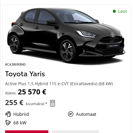
Laos
#CA38690840
Toyota Yaris
Active Plus 1.5 Hybrid 115 e-CVT (Esirattavedu) (68 kW)
25 570 €
Alates
255 €
kuumakse *
Hübriid
Automaat
68 kW