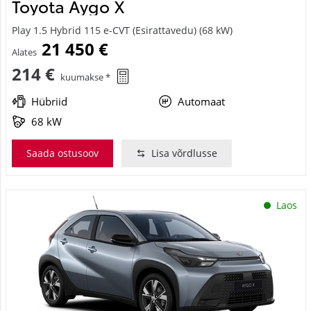
Toyota Aygo X
Play 1.5 Hybrid 115 e-CVT (Esirattavedu) (68 kW)
21 450 €
Alates
214 €
kuumakse *
Hübriid
Automaat
68 kW
Saada ostusoov
Lisa võrdlusse
Laos