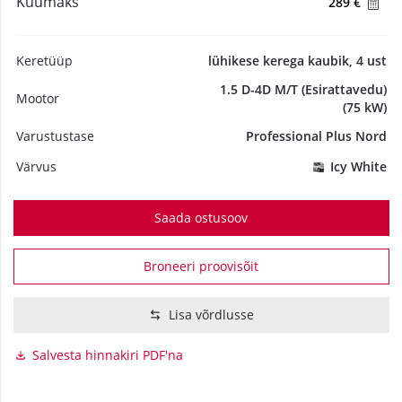
Kuumaks
289 €
Keretüüp
lühikese kerega kaubik, 4 ust
1.5 D-4D M/T (Esirattavedu)
Mootor
(75 kW)
Varustustase
Professional Plus Nord
Värvus
Icy White
Saada ostusoov
Broneeri proovisõit
Lisa võrdlusse
Salvesta hinnakiri PDF'na