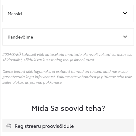
Massid
Kandevõime
2004/3/EÜ kohaselt võib kütusekulu muutuda olenevalt valitud varustusest,
sõidustiilist, sõiduki raskusest ning tee- ja ilmaoludest.
Oleme teinud kõik tagamaks, et esitatud hinnad on tõesed, kuid me ei saa
garanteerida kogu info veatust. Palume ette vabandust ja püüame teha teile
selles olukorras parima pakkumise.
Mida Sa soovid teha?
Registreeru proovisõidule