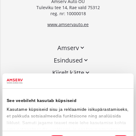
Amserv Auto OÜ
Tuleviku tee 14, Rae vald 75312
reg. nr: 10000018
www.amservauto.ee
Amserv
Esindused
Kiirelt kätte
Liitu uudiskirjaga
See veebileht kasutab küpsiseid
Võta ühendust
Kasutame küpsiseid sisu ja reklaamide isikupärastamiseks,
et pakkuda sotsiaalmeedia funktsioone ning analüüsida
info@amserv.ee
liiklust. Samuti jagame teavet meie lehe kasutamise kohta
press@amserv.ee
oma sotsiaalmeedia-, reklaami- ja analüüsipartneritega,