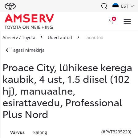
EST
0
Amserv / Toyota
Uued autod
Laoautod
Tagasi nimekirja
Proace City, lühikese kerega
kaubik, 4 ust, 1.5 diisel (102
hj), manuaalne,
esirattavedu, Professional
Plus Nord
(#PVT3295220)
Värvus
Salong