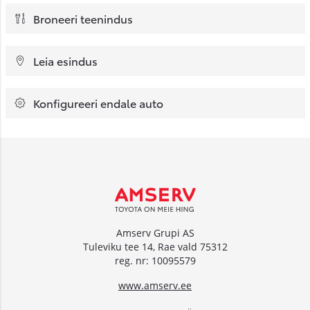
Broneeri teenindus
Leia esindus
Konfigureeri endale auto
Amserv Grupi AS
Tuleviku tee 14, Rae vald 75312
reg. nr: 10095579
www.amserv.ee