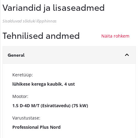
Variandid ja lisaseadmed
Sisalduvad sõiduki lõpphinnas
Tehnilised andmed
General
Keretüüp:
lühikese kerega kaubik, 4 ust
Mootor:
1.5 D-4D M/T (Esirattavedu) (75 kW)
Varustustase:
Professional Plus Nord