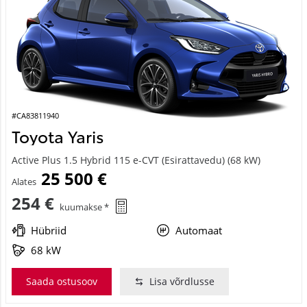
#CA83811940
Toyota Yaris
Active Plus 1.5 Hybrid 115 e-CVT (Esirattavedu) (68 kW)
25 500 €
Alates
254 €
kuumakse *
Hübriid
Automaat
68 kW
Saada ostusoov
Lisa võrdlusse