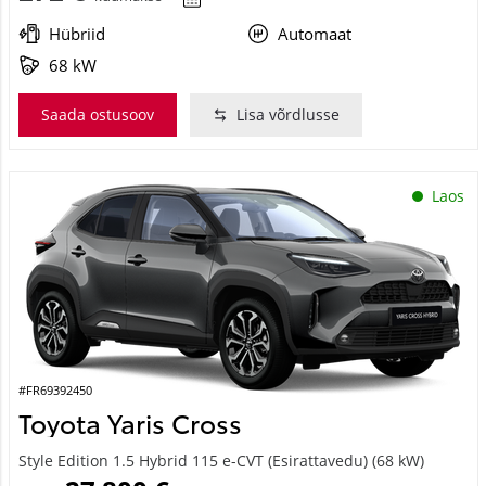
Hübriid
Automaat
68 kW
Saada ostusoov
Lisa võrdlusse
Laos
#FR69392450
Toyota Yaris Cross
Style Edition 1.5 Hybrid 115 e-CVT (Esirattavedu) (68 kW)