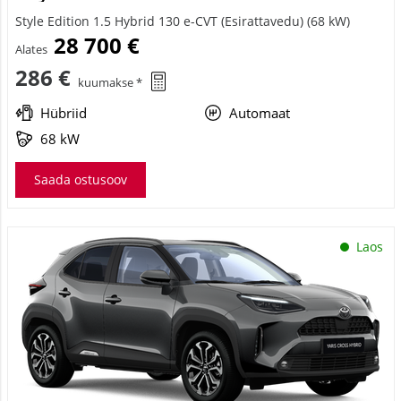
Style Edition 1.5 Hybrid 130 e-CVT (Esirattavedu) (68 kW)
28 700 €
Alates
286 €
kuumakse *
Hübriid
Automaat
68 kW
Saada ostusoov
Laos