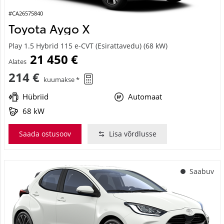
#CA26575840
Toyota Aygo X
Play 1.5 Hybrid 115 e-CVT (Esirattavedu) (68 kW)
21 450 €
Alates
214 €
kuumakse *
Hübriid
Automaat
68 kW
Saada ostusoov
Lisa võrdlusse
Saabuv