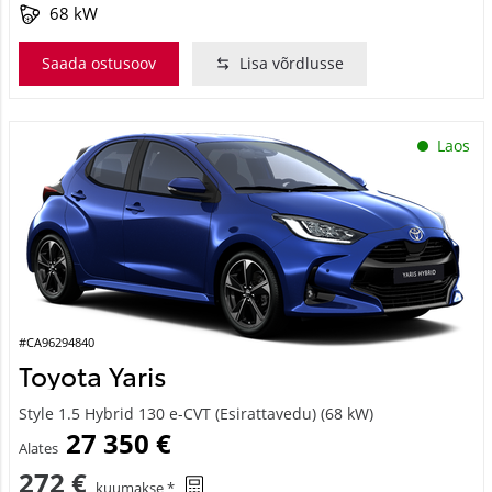
68 kW
Saada ostusoov
Lisa võrdlusse
Laos
#CA96294840
Toyota Yaris
Style 1.5 Hybrid 130 e-CVT (Esirattavedu) (68 kW)
27 350 €
Alates
272 €
kuumakse *