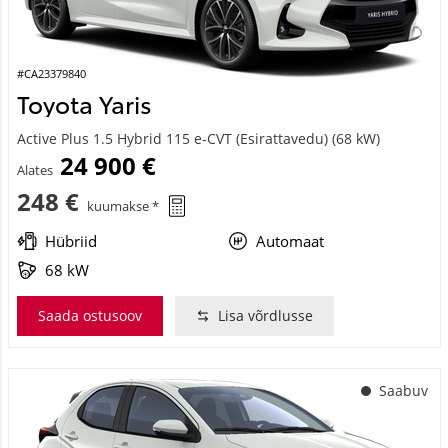
#CA23379840
Toyota Yaris
Active Plus 1.5 Hybrid 115 e-CVT (Esirattavedu) (68 kW)
24 900 €
Alates
248 €
kuumakse *
Hübriid
Automaat
68 kW
Saada ostusoov
Lisa võrdlusse
Saabuv