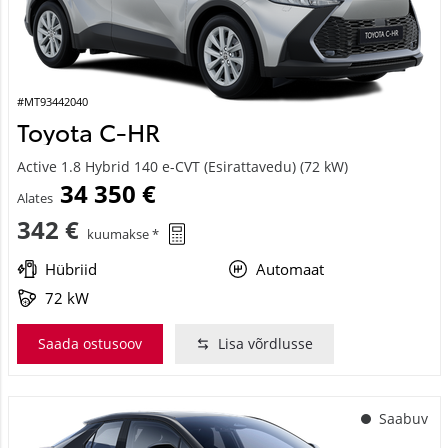
#MT93442040
Toyota C-HR
Active 1.8 Hybrid 140 e-CVT (Esirattavedu) (72 kW)
34 350 €
Alates
342 €
kuumakse *
Hübriid
Automaat
72 kW
Saada ostusoov
Lisa võrdlusse
Saabuv