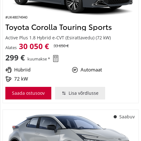
#UK48074940
Toyota Corolla Touring Sports
Active Plus 1.8 Hybrid e-CVT (Esirattavedu) (72 kW)
30 050 €
33 650 €
Alates
299 €
kuumakse *
Hübriid
Automaat
72 kW
Saada ostusoov
Lisa võrdlusse
Saabuv