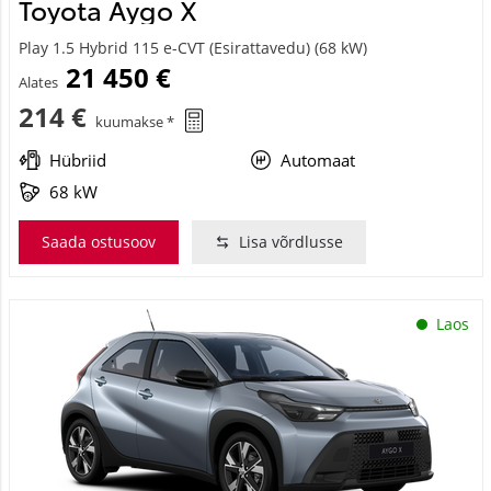
Toyota Aygo X
Play 1.5 Hybrid 115 e-CVT (Esirattavedu) (68 kW)
21 450 €
Alates
214 €
kuumakse *
Hübriid
Automaat
68 kW
Saada ostusoov
Lisa võrdlusse
Laos