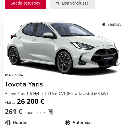
Saada ostusoov
Lisa võrdlusse
Saabuv
#CA86778840
Toyota Yaris
Active Plus 1.5 Hybrid 115 e-CVT (Esirattavedu) (68 kW)
26 200 €
Alates
261 €
kuumakse *
Hübriid
Automaat