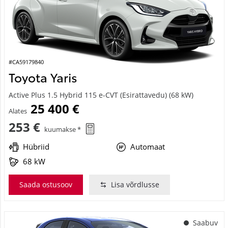
#CA59179840
Toyota Yaris
Active Plus 1.5 Hybrid 115 e-CVT (Esirattavedu) (68 kW)
25 400 €
Alates
253 €
kuumakse *
Hübriid
Automaat
68 kW
Saada ostusoov
Lisa võrdlusse
Saabuv