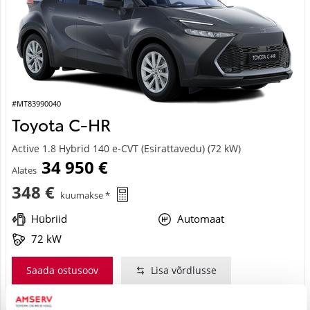
#MT83990040
Toyota C-HR
Active 1.8 Hybrid 140 e-CVT (Esirattavedu) (72 kW)
34 950 €
Alates
348 €
kuumakse *
Hübriid
Automaat
72 kW
Saada ostusoov
Lisa võrdlusse