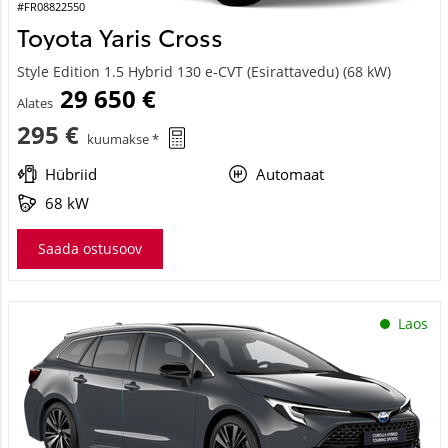
#FR08822550
Toyota Yaris Cross
Style Edition 1.5 Hybrid 130 e-CVT (Esirattavedu) (68 kW)
29 650 €
Alates
295 €
kuumakse *
Hübriid
Automaat
68 kW
Saada ostusoov
Laos