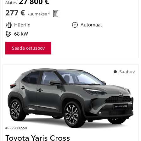
27 800 €
Alates
277 €
kuumakse *
Hübriid
Automaat
68 kW
Saada ostusoov
Saabuv
#FR79806550
Toyota Yaris Cross