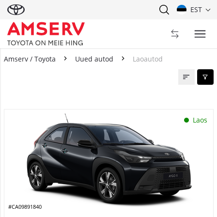
EST
Amserv / Toyota
Uued autod
Laoautod
Laoautod
Laos
#CA09891840