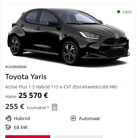
Laos
#CA38690840
Toyota Yaris
Active Plus 1.5 Hybrid 115 e-CVT (Esirattavedu) (68 kW)
25 570 €
Alates
255 €
kuumakse *
Hübriid
Automaat
68 kW