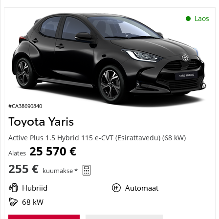
Laos
#CA38690840
Toyota Yaris
Active Plus 1.5 Hybrid 115 e-CVT (Esirattavedu) (68 kW)
25 570 €
Alates
255 €
kuumakse *
Hübriid
Automaat
68 kW