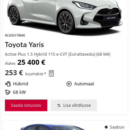
#CA59179840
Toyota Yaris
Active Plus 1.5 Hybrid 115 e-CVT (Esirattavedu) (68 kW)
25 400 €
Alates
253 €
kuumakse *
Hübriid
Automaat
68 kW
Saada ostusoov
Lisa võrdlusse
Saabuv