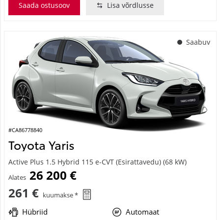
Saada ostusoov
Lisa võrdlusse
Saabuv
#CA86778840
Toyota Yaris
Active Plus 1.5 Hybrid 115 e-CVT (Esirattavedu) (68 kW)
26 200 €
Alates
261 €
kuumakse *
Hübriid
Automaat