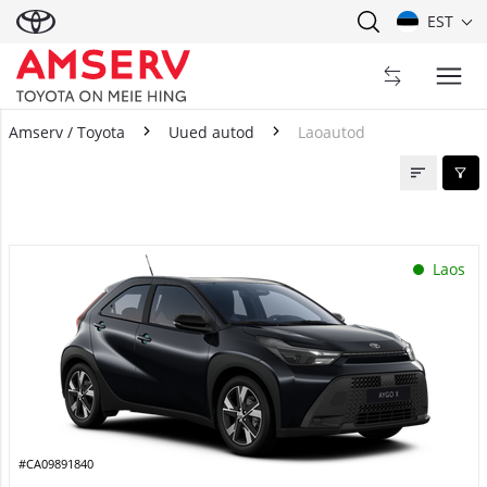
EST
Amserv / Toyota
Uued autod
Laoautod
Laoautod
Laos
#CA09891840