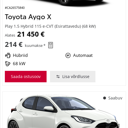
#CA26575840
Toyota Aygo X
Play 1.5 Hybrid 115 e-CVT (Esirattavedu) (68 kW)
21 450 €
Alates
214 €
kuumakse *
Hübriid
Automaat
68 kW
Saada ostusoov
Lisa võrdlusse
Saabuv