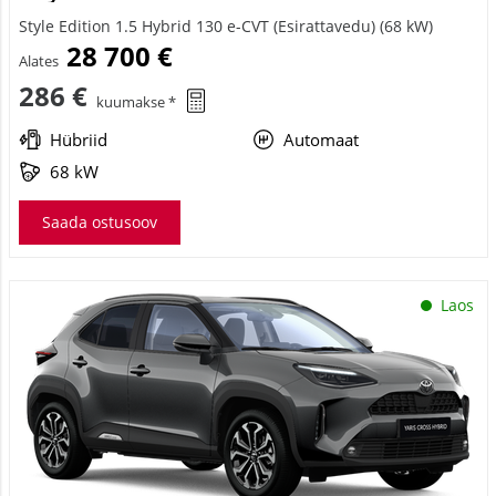
Style Edition 1.5 Hybrid 130 e-CVT (Esirattavedu) (68 kW)
28 700 €
Alates
286 €
kuumakse *
Hübriid
Automaat
68 kW
Saada ostusoov
Laos