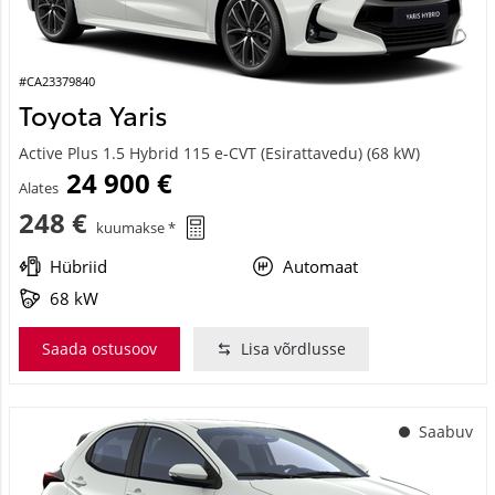
#CA23379840
Toyota Yaris
Active Plus 1.5 Hybrid 115 e-CVT (Esirattavedu) (68 kW)
24 900 €
Alates
248 €
kuumakse *
Hübriid
Automaat
68 kW
Saada ostusoov
Lisa võrdlusse
Saabuv