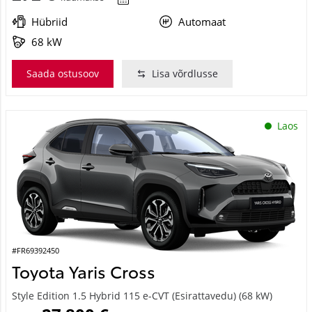
Hübriid
Automaat
68 kW
Saada ostusoov
Lisa võrdlusse
Laos
#FR69392450
Toyota Yaris Cross
Style Edition 1.5 Hybrid 115 e-CVT (Esirattavedu) (68 kW)