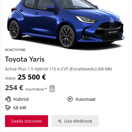
#CA67101940
Toyota Yaris
Active Plus 1.5 Hybrid 115 e-CVT (Esirattavedu) (68 kW)
25 500 €
Alates
254 €
kuumakse *
Hübriid
Automaat
68 kW
Saada ostusoov
Lisa võrdlusse