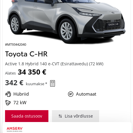
#MT93442040
Toyota C-HR
Active 1.8 Hybrid 140 e-CVT (Esirattavedu) (72 kW)
34 350 €
Alates
342 €
kuumakse *
Hübriid
Automaat
72 kW
Saada ostusoov
Lisa võrdlusse