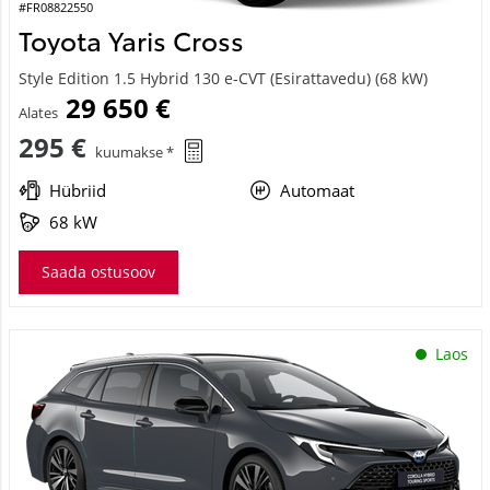
#FR08822550
Toyota Yaris Cross
Style Edition 1.5 Hybrid 130 e-CVT (Esirattavedu) (68 kW)
29 650 €
Alates
295 €
kuumakse *
Hübriid
Automaat
68 kW
Saada ostusoov
Laos