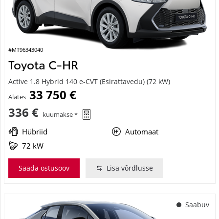
#MT96343040
Toyota C-HR
Active 1.8 Hybrid 140 e-CVT (Esirattavedu) (72 kW)
33 750 €
Alates
336 €
kuumakse *
Hübriid
Automaat
72 kW
Saada ostusoov
Lisa võrdlusse
Saabuv