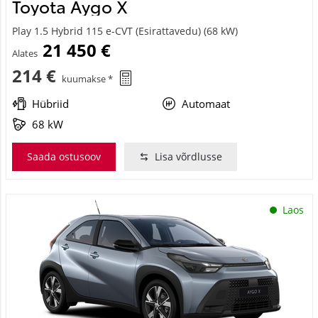
Toyota Aygo X
Play 1.5 Hybrid 115 e-CVT (Esirattavedu) (68 kW)
21 450 €
Alates
214 €
kuumakse *
Hübriid
Automaat
68 kW
Saada ostusoov
Lisa võrdlusse
Laos