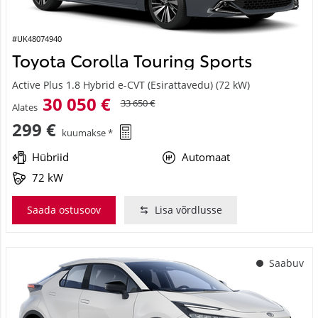
#UK48074940
Toyota Corolla Touring Sports
Active Plus 1.8 Hybrid e-CVT (Esirattavedu) (72 kW)
30 050 €
33 650 €
Alates
299 €
kuumakse *
Hübriid
Automaat
72 kW
Saada ostusoov
Lisa võrdlusse
Saabuv