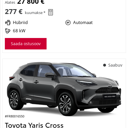
27 800 €
Alates
277 €
kuumakse *
Hübriid
Automaat
68 kW
Saada ostusoov
Saabuv
#FR80016550
Toyota Yaris Cross