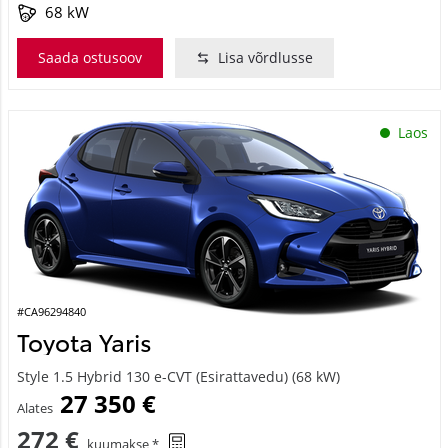
68 kW
Saada ostusoov
Lisa võrdlusse
Laos
#CA96294840
Toyota Yaris
Style 1.5 Hybrid 130 e-CVT (Esirattavedu) (68 kW)
27 350 €
Alates
272 €
kuumakse *