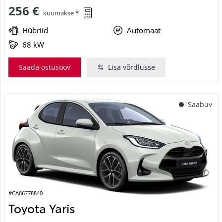
Hübriid
Automaat
68 kW
Saada ostusoov
Lisa võrdlusse
Saabuv
#CA86778840
Toyota Yaris
Active Plus 1.5 Hybrid 115 e-CVT (Esirattavedu) (68 kW)