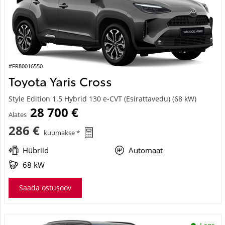
#FR80016550
Toyota Yaris Cross
Style Edition 1.5 Hybrid 130 e-CVT (Esirattavedu) (68 kW)
28 700 €
Alates
286 €
kuumakse *
Hübriid
Automaat
68 kW
Saada ostusoov
Laos