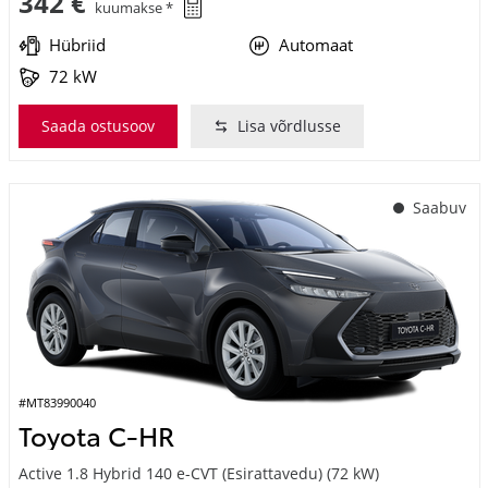
Hübriid
Automaat
72 kW
Saada ostusoov
Lisa võrdlusse
Saabuv
#MT83990040
Toyota C-HR
Active 1.8 Hybrid 140 e-CVT (Esirattavedu) (72 kW)
34 950 €
Alates