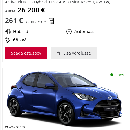
26 200 €
Alates
261 €
kuumakse *
Hübriid
Automaat
68 kW
Saada ostusoov
Lisa võrdlusse
Laos
#CA96294840
Toyota Yaris