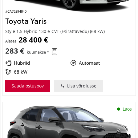
#CA76294840
Toyota Yaris
Style 1.5 Hybrid 130 e-CVT (Esirattavedu) (68 kW)
28 400 €
Alates
283 €
kuumakse *
Hübriid
Automaat
68 kW
Saada ostusoov
Lisa võrdlusse
Laos