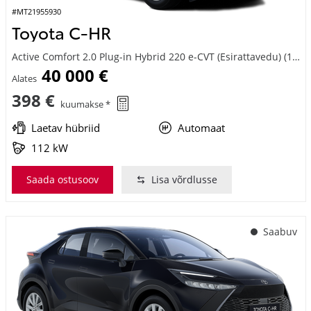
Toyota C-HR
Active Comfort 2.0 Plug-in Hybrid 220 e-CVT (Esirattavedu) (112 kW)
40 000 €
Alates
398 €
kuumakse *
Laetav hübriid
Automaat
112 kW
Saada ostusoov
Lisa võrdlusse
Saabuv