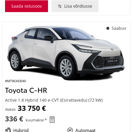
Saabuv
#MT96343040
Toyota C-HR
Active 1.8 Hybrid 140 e-CVT (Esirattavedu) (72 kW)
33 750 €
Alates
336 €
kuumakse *
Hübriid
Automaat
72 kW