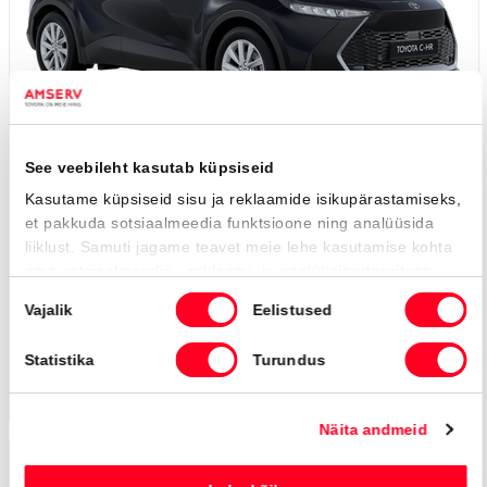
#MT36791930
Toyota C-HR
Active Comfort 2.0 Plug-in Hybrid 220 e-CVT (Esirattavedu) (112 kW)
40 000 €
Alates
398 €
kuumakse *
Laetav hübriid
Automaat
112 kW
Saada ostusoov
Lisa võrdlusse
Saabuv