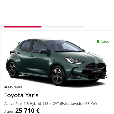
68 kW
Saada ostusoov
Lisa võrdlusse
Laos
#CA15592840
Toyota Yaris
Active Plus 1.5 Hybrid 115 e-CVT (Esirattavedu) (68 kW)
25 710 €
Alates
256 €
kuumakse *