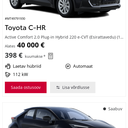
#MT49791930
Toyota C-HR
Active Comfort 2.0 Plug-in Hybrid 220 e-CVT (Esirattavedu) (112 kW)
40 000 €
Alates
398 €
kuumakse *
Laetav hübriid
Automaat
112 kW
Saada ostusoov
Lisa võrdlusse
Saabuv