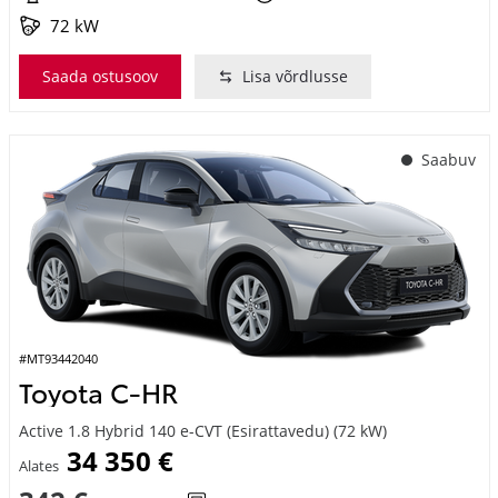
Saada ostusoov
Lisa võrdlusse
Saabuv
#MT93442040
Toyota C-HR
Active 1.8 Hybrid 140 e-CVT (Esirattavedu) (72 kW)
34 350 €
Alates
342 €
kuumakse *