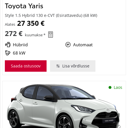
Style 1.5 Hybrid 130 e-CVT (Esirattavedu) (68 kW)
27 350 €
Alates
272 €
kuumakse *
Hübriid
Automaat
68 kW
Saada ostusoov
Lisa võrdlusse
Laos