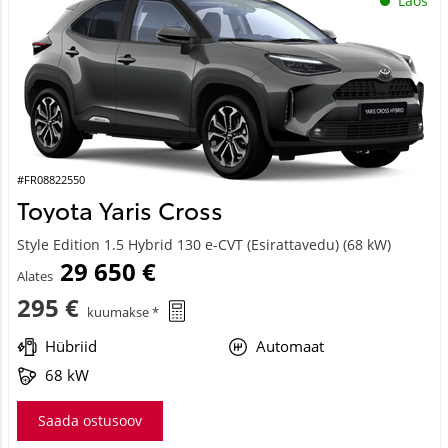
#FR08822550
Toyota Yaris Cross
Style Edition 1.5 Hybrid 130 e-CVT (Esirattavedu) (68 kW)
29 650 €
Alates
295 €
kuumakse *
Hübriid
Automaat
68 kW
Saada ostusoov