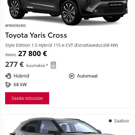
#FR69392450
Toyota Yaris Cross
Style Edition 1.5 Hybrid 115 e-CVT (Esirattavedu) (68 kW)
27 800 €
Alates
277 €
kuumakse *
Hübriid
Automaat
68 kW
Saada ostusoov
Saabuv