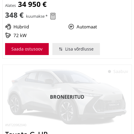
348 €
kuumakse *
Hübriid
Automaat
72 kW
Saada ostusoov
Lisa võrdlusse
Saabuv
BRONEERITUD
#MT20982040
Toyota C-HR