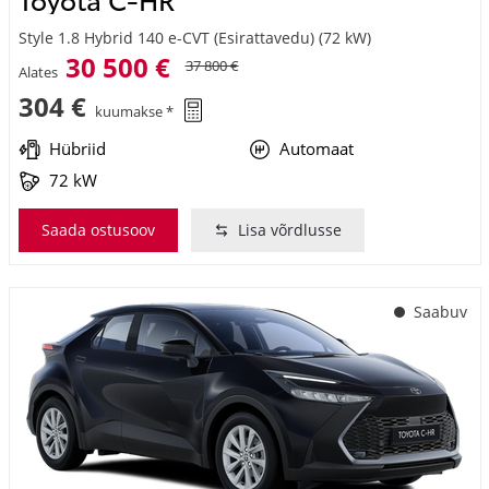
Style 1.8 Hybrid 140 e-CVT (Esirattavedu) (72 kW)
30 500 €
37 800 €
Alates
304 €
kuumakse *
Hübriid
Automaat
72 kW
Saada ostusoov
Lisa võrdlusse
Saabuv
#MT21955930