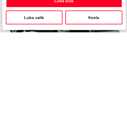
#MT40136930
Toyota C-HR
Active Comfort 2.0 Plug-in Hybrid 220 e-CVT (Esirattavedu) (112 kW)
40 250 €
Alates
401 €
kuumakse *
Laetav hübriid
Automaat
112 kW
Saada ostusoov
Lisa võrdlusse
Saabuv