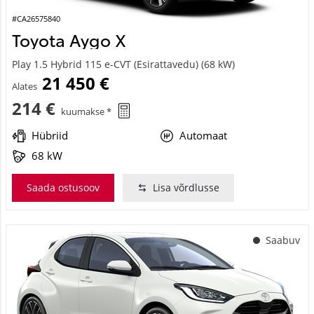
#CA26575840
Toyota Aygo X
Play 1.5 Hybrid 115 e-CVT (Esirattavedu) (68 kW)
21 450 €
Alates
214 €
kuumakse *
Hübriid
Automaat
68 kW
Saada ostusoov
Lisa võrdlusse
Saabuv