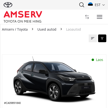
EST
Amserv / Toyota
Uued autod
Laoautod
Laoautod
Laos
#CA09891840