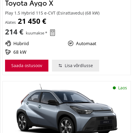
Toyota Aygo X
Play 1.5 Hybrid 115 e-CVT (Esirattavedu) (68 kW)
21 450 €
Alates
214 €
kuumakse *
Hübriid
Automaat
68 kW
Saada ostusoov
Lisa võrdlusse
Laos