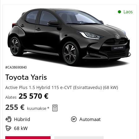
Laos
#CA38690840
Toyota Yaris
Active Plus 1.5 Hybrid 115 e-CVT (Esirattavedu) (68 kW)
25 570 €
Alates
255 €
kuumakse *
Hübriid
Automaat
68 kW