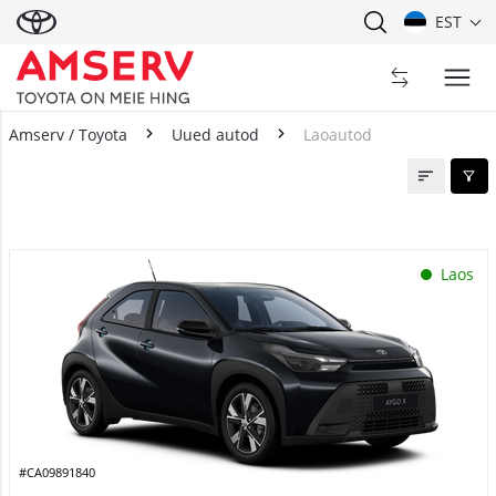
EST
Amserv / Toyota
Uued autod
Laoautod
Laoautod
Laos
#CA09891840