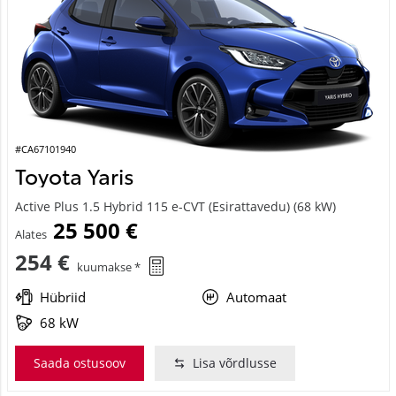
#CA67101940
Toyota Yaris
Active Plus 1.5 Hybrid 115 e-CVT (Esirattavedu) (68 kW)
25 500 €
Alates
254 €
kuumakse *
Hübriid
Automaat
68 kW
Saada ostusoov
Lisa võrdlusse