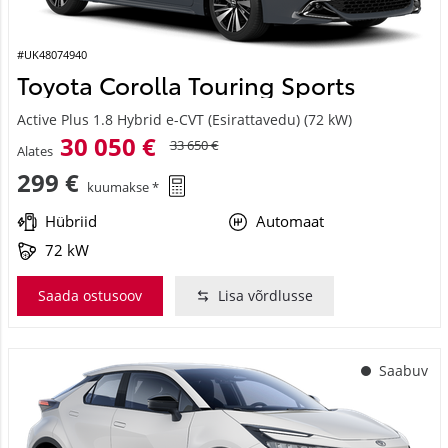
#UK48074940
Toyota Corolla Touring Sports
Active Plus 1.8 Hybrid e-CVT (Esirattavedu) (72 kW)
30 050 €
33 650 €
Alates
299 €
kuumakse *
Hübriid
Automaat
72 kW
Saada ostusoov
Lisa võrdlusse
Saabuv