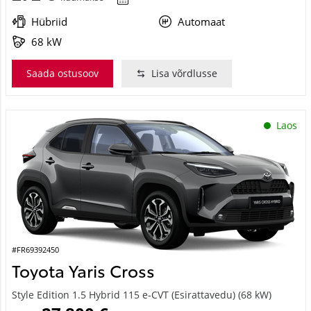
Hübriid
Automaat
68 kW
Saada ostusoov
Lisa võrdlusse
Laos
#FR69392450
Toyota Yaris Cross
Style Edition 1.5 Hybrid 115 e-CVT (Esirattavedu) (68 kW)