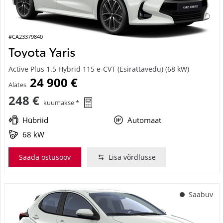
#CA23379840
Toyota Yaris
Active Plus 1.5 Hybrid 115 e-CVT (Esirattavedu) (68 kW)
24 900 €
Alates
248 €
kuumakse *
Hübriid
Automaat
68 kW
Saada ostusoov
Lisa võrdlusse
Saabuv