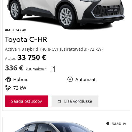
#MT96343040
Toyota C-HR
Active 1.8 Hybrid 140 e-CVT (Esirattavedu) (72 kW)
33 750 €
Alates
336 €
kuumakse *
Hübriid
Automaat
72 kW
Saada ostusoov
Lisa võrdlusse
Saabuv