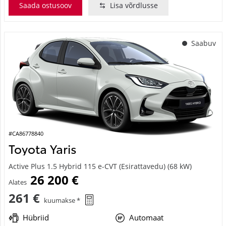
Saada ostusoov
Lisa võrdlusse
Saabuv
#CA86778840
Toyota Yaris
Active Plus 1.5 Hybrid 115 e-CVT (Esirattavedu) (68 kW)
26 200 €
Alates
261 €
kuumakse *
Hübriid
Automaat