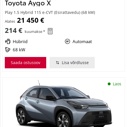
Toyota Aygo X
Play 1.5 Hybrid 115 e-CVT (Esirattavedu) (68 kW)
21 450 €
Alates
214 €
kuumakse *
Hübriid
Automaat
68 kW
Saada ostusoov
Lisa võrdlusse
Laos