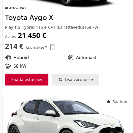
#CA26575840
Toyota Aygo X
Play 1.5 Hybrid 115 e-CVT (Esirattavedu) (68 kW)
21 450 €
Alates
214 €
kuumakse *
Hübriid
Automaat
68 kW
Saada ostusoov
Lisa võrdlusse
Saabuv