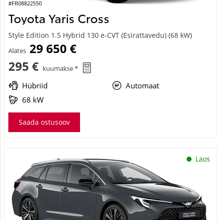
#FR08822550
Toyota Yaris Cross
Style Edition 1.5 Hybrid 130 e-CVT (Esirattavedu) (68 kW)
29 650 €
Alates
295 €
kuumakse *
Hübriid
Automaat
68 kW
Saada ostusoov
Laos