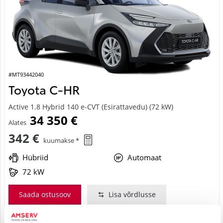
#MT93442040
Toyota C-HR
Active 1.8 Hybrid 140 e-CVT (Esirattavedu) (72 kW)
34 350 €
Alates
342 €
kuumakse *
Hübriid
Automaat
72 kW
Saada ostusoov
Lisa võrdlusse