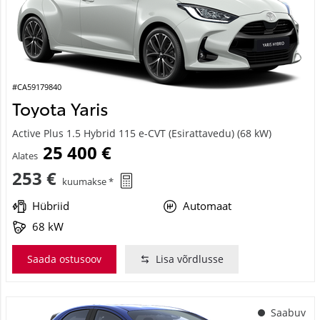
#CA59179840
Toyota Yaris
Active Plus 1.5 Hybrid 115 e-CVT (Esirattavedu) (68 kW)
25 400 €
Alates
253 €
kuumakse *
Hübriid
Automaat
68 kW
Saada ostusoov
Lisa võrdlusse
Saabuv