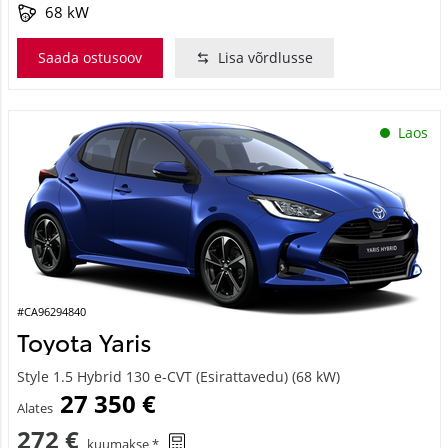
68 kW
Saada ostusoov
Lisa võrdlusse
Laos
#CA96294840
Toyota Yaris
Style 1.5 Hybrid 130 e-CVT (Esirattavedu) (68 kW)
27 350 €
Alates
272 €
kuumakse *