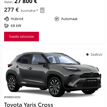
27 800 €
Alates
277 €
kuumakse *
Hübriid
Automaat
68 kW
Saada ostusoov
Saabuv
#FR80016550
Toyota Yaris Cross