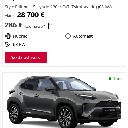
Style Edition 1.5 Hybrid 130 e-CVT (Esirattavedu) (68 kW)
28 700 €
Alates
286 €
kuumakse *
Hübriid
Automaat
68 kW
Saada ostusoov
Laos