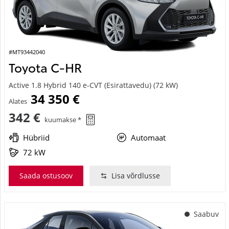
#MT93442040
Toyota C-HR
Active 1.8 Hybrid 140 e-CVT (Esirattavedu) (72 kW)
34 350 €
Alates
342 €
kuumakse *
Hübriid
Automaat
72 kW
Saada ostusoov
Lisa võrdlusse
Saabuv