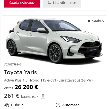
Saada ostusoov
Lisa võrdlusse
Saabuv
#CA86778840
Toyota Yaris
Active Plus 1.5 Hybrid 115 e-CVT (Esirattavedu) (68 kW)
26 200 €
Alates
261 €
kuumakse *
Hübriid
Automaat