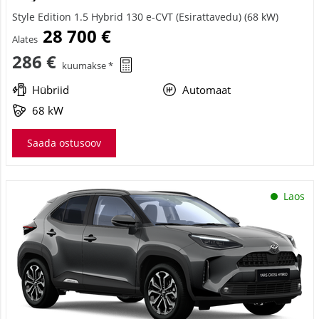
Style Edition 1.5 Hybrid 130 e-CVT (Esirattavedu) (68 kW)
28 700 €
Alates
286 €
kuumakse *
Hübriid
Automaat
68 kW
Saada ostusoov
Laos