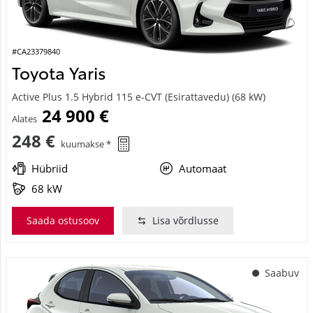
#CA23379840
Toyota Yaris
Active Plus 1.5 Hybrid 115 e-CVT (Esirattavedu) (68 kW)
24 900 €
Alates
248 €
kuumakse *
Hübriid
Automaat
68 kW
Saada ostusoov
Lisa võrdlusse
Saabuv