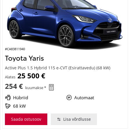
#CA83811940
Toyota Yaris
Active Plus 1.5 Hybrid 115 e-CVT (Esirattavedu) (68 kW)
25 500 €
Alates
254 €
kuumakse *
Hübriid
Automaat
68 kW
Saada ostusoov
Lisa võrdlusse