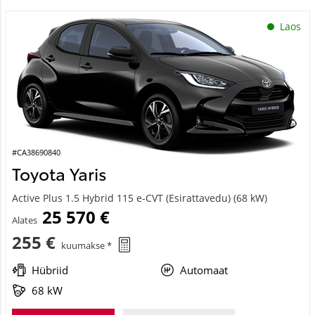
Laos
#CA38690840
Toyota Yaris
Active Plus 1.5 Hybrid 115 e-CVT (Esirattavedu) (68 kW)
25 570 €
Alates
255 €
kuumakse *
Hübriid
Automaat
68 kW