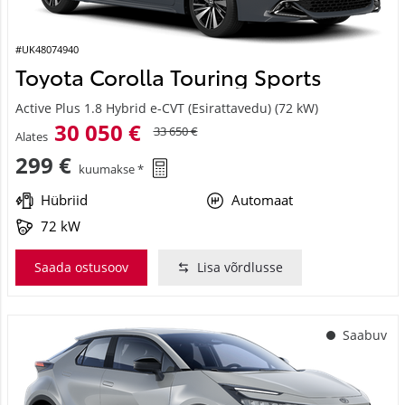
#UK48074940
Toyota Corolla Touring Sports
Active Plus 1.8 Hybrid e-CVT (Esirattavedu) (72 kW)
30 050 €
33 650 €
Alates
299 €
kuumakse *
Hübriid
Automaat
72 kW
Saada ostusoov
Lisa võrdlusse
Saabuv