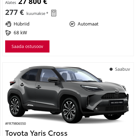
27 800 €
Alates
277 €
kuumakse *
Hübriid
Automaat
68 kW
Saada ostusoov
Saabuv
#FR79806550
Toyota Yaris Cross