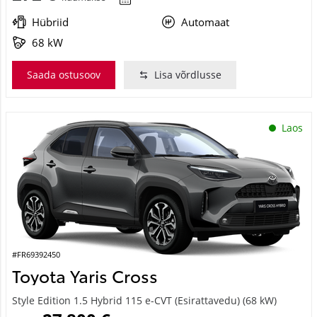
Hübriid
Automaat
68 kW
Saada ostusoov
Lisa võrdlusse
Laos
#FR69392450
Toyota Yaris Cross
Style Edition 1.5 Hybrid 115 e-CVT (Esirattavedu) (68 kW)