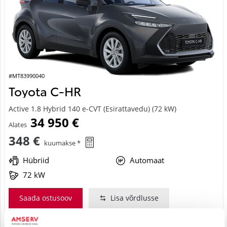
#MT83990040
Toyota C-HR
Active 1.8 Hybrid 140 e-CVT (Esirattavedu) (72 kW)
34 950 €
Alates
348 €
kuumakse *
Hübriid
Automaat
72 kW
Saada ostusoov
Lisa võrdlusse