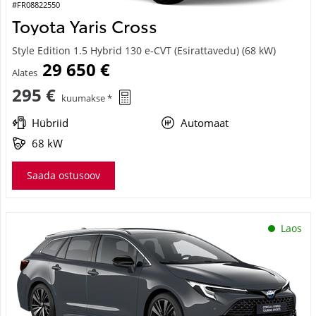
#FR08822550
Toyota Yaris Cross
Style Edition 1.5 Hybrid 130 e-CVT (Esirattavedu) (68 kW)
29 650 €
Alates
295 €
kuumakse *
Hübriid
Automaat
68 kW
Saada ostusoov
Laos