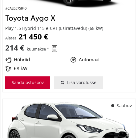
#CA26575840
Toyota Aygo X
Play 1.5 Hybrid 115 e-CVT (Esirattavedu) (68 kW)
21 450 €
Alates
214 €
kuumakse *
Hübriid
Automaat
68 kW
Saada ostusoov
Lisa võrdlusse
Saabuv