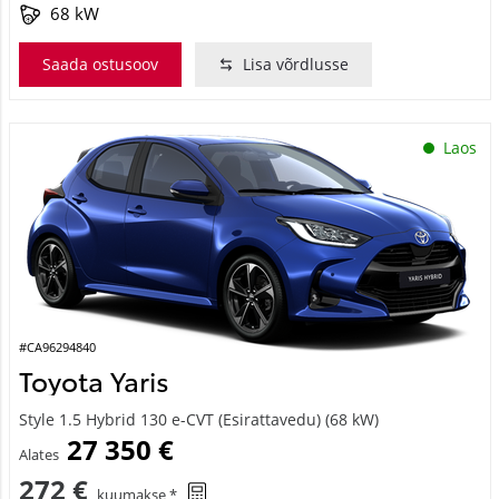
68 kW
Saada ostusoov
Lisa võrdlusse
Laos
#CA96294840
Toyota Yaris
Style 1.5 Hybrid 130 e-CVT (Esirattavedu) (68 kW)
27 350 €
Alates
272 €
kuumakse *