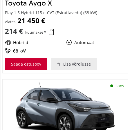
Toyota Aygo X
Play 1.5 Hybrid 115 e-CVT (Esirattavedu) (68 kW)
21 450 €
Alates
214 €
kuumakse *
Hübriid
Automaat
68 kW
Saada ostusoov
Lisa võrdlusse
Laos