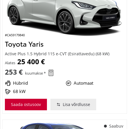
#CA59179840
Toyota Yaris
Active Plus 1.5 Hybrid 115 e-CVT (Esirattavedu) (68 kW)
25 400 €
Alates
253 €
kuumakse *
Hübriid
Automaat
68 kW
Saada ostusoov
Lisa võrdlusse
Saabuv