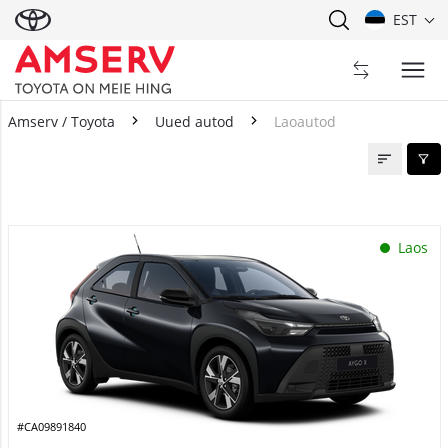
EST
Amserv / Toyota
Uued autod
Laoautod
Laoautod
Laos
#CA09891840