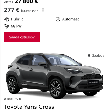
27 800 €
Alates
277 €
kuumakse *
Hübriid
Automaat
68 kW
Saada ostusoov
Saabuv
#FR80016550
Toyota Yaris Cross