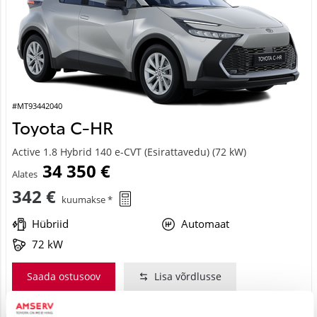
#MT93442040
Toyota C-HR
Active 1.8 Hybrid 140 e-CVT (Esirattavedu) (72 kW)
34 350 €
Alates
342 €
kuumakse *
Hübriid
Automaat
72 kW
Saada ostusoov
Lisa võrdlusse