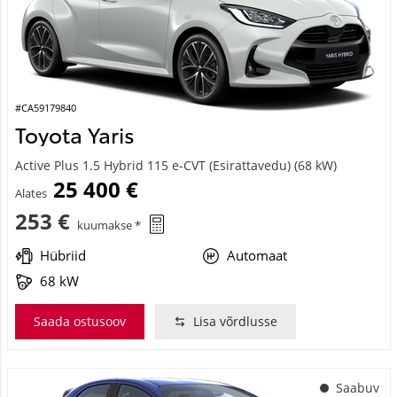
#CA59179840
Toyota Yaris
Active Plus 1.5 Hybrid 115 e-CVT (Esirattavedu) (68 kW)
25 400 €
Alates
253 €
kuumakse *
Hübriid
Automaat
68 kW
Saada ostusoov
Lisa võrdlusse
Saabuv