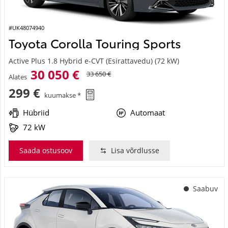
#UK48074940
Toyota Corolla Touring Sports
Active Plus 1.8 Hybrid e-CVT (Esirattavedu) (72 kW)
30 050 €
33 650 €
Alates
299 €
kuumakse *
Hübriid
Automaat
72 kW
Saada ostusoov
Lisa võrdlusse
Saabuv