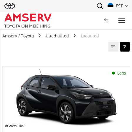
EST
Amserv / Toyota
Uued autod
Laoautod
Laoautod
Laos
#CA09891840