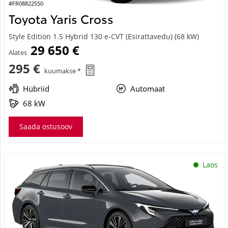
#FR08822550
Toyota Yaris Cross
Style Edition 1.5 Hybrid 130 e-CVT (Esirattavedu) (68 kW)
29 650 €
Alates
295 €
kuumakse *
Hübriid
Automaat
68 kW
Saada ostusoov
Laos