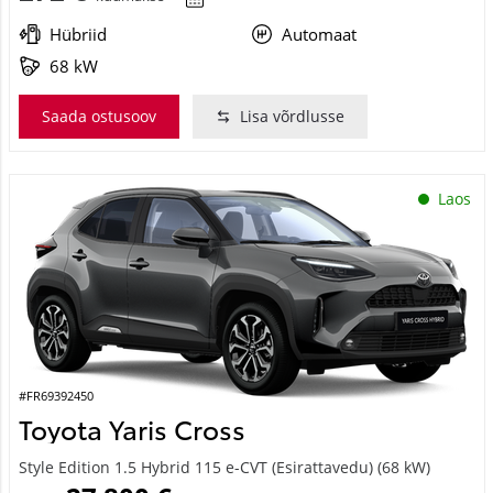
Hübriid
Automaat
68 kW
Saada ostusoov
Lisa võrdlusse
Laos
#FR69392450
Toyota Yaris Cross
Style Edition 1.5 Hybrid 115 e-CVT (Esirattavedu) (68 kW)