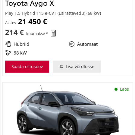
Toyota Aygo X
Play 1.5 Hybrid 115 e-CVT (Esirattavedu) (68 kW)
21 450 €
Alates
214 €
kuumakse *
Hübriid
Automaat
68 kW
Saada ostusoov
Lisa võrdlusse
Laos