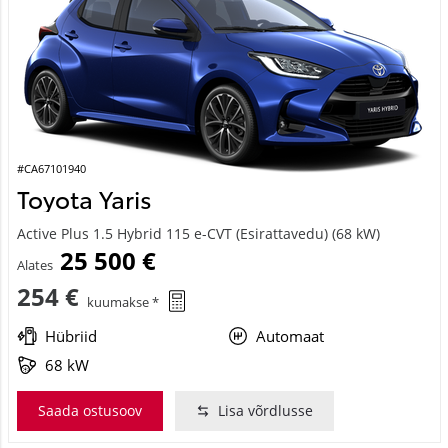
#CA67101940
Toyota Yaris
Active Plus 1.5 Hybrid 115 e-CVT (Esirattavedu) (68 kW)
25 500 €
Alates
254 €
kuumakse *
Hübriid
Automaat
68 kW
Saada ostusoov
Lisa võrdlusse