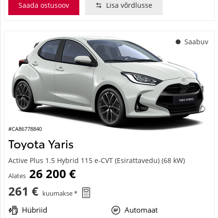
Saada ostusoov
Lisa võrdlusse
Saabuv
#CA86778840
Toyota Yaris
Active Plus 1.5 Hybrid 115 e-CVT (Esirattavedu) (68 kW)
26 200 €
Alates
261 €
kuumakse *
Hübriid
Automaat