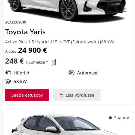
#CA23379840
Toyota Yaris
Active Plus 1.5 Hybrid 115 e-CVT (Esirattavedu) (68 kW)
24 900 €
Alates
248 €
kuumakse *
Hübriid
Automaat
68 kW
Saada ostusoov
Lisa võrdlusse
Saabuv