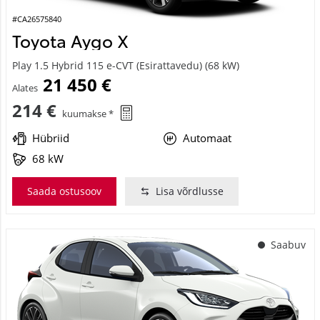
#CA26575840
Toyota Aygo X
Play 1.5 Hybrid 115 e-CVT (Esirattavedu) (68 kW)
21 450 €
Alates
214 €
kuumakse *
Hübriid
Automaat
68 kW
Saada ostusoov
Lisa võrdlusse
Saabuv