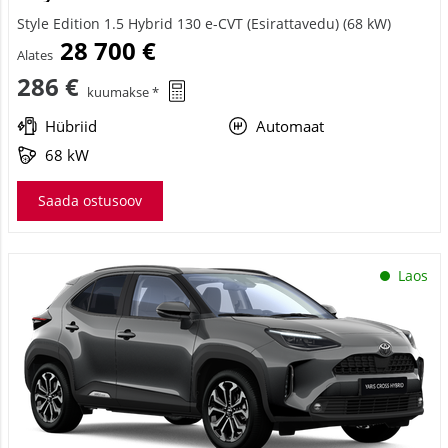
Style Edition 1.5 Hybrid 130 e-CVT (Esirattavedu) (68 kW)
28 700 €
Alates
286 €
kuumakse *
Hübriid
Automaat
68 kW
Saada ostusoov
Laos