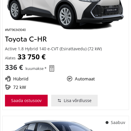
#MT96343040
Toyota C-HR
Active 1.8 Hybrid 140 e-CVT (Esirattavedu) (72 kW)
33 750 €
Alates
336 €
kuumakse *
Hübriid
Automaat
72 kW
Saada ostusoov
Lisa võrdlusse
Saabuv