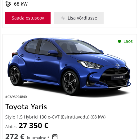
68 kW
Saada ostusoov
Lisa võrdlusse
Laos
#CA96294840
Toyota Yaris
Style 1.5 Hybrid 130 e-CVT (Esirattavedu) (68 kW)
27 350 €
Alates
272 €
kuumakse *