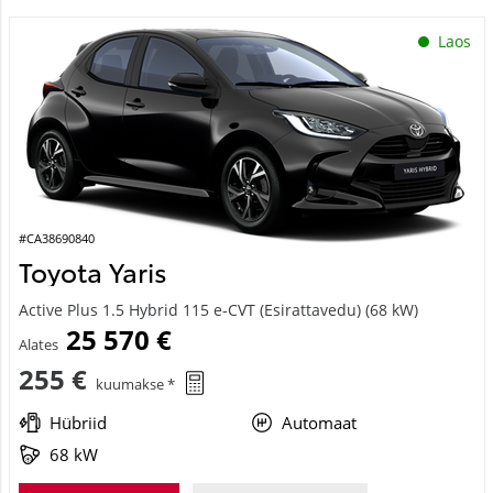
Laos
#CA38690840
Toyota Yaris
Active Plus 1.5 Hybrid 115 e-CVT (Esirattavedu) (68 kW)
25 570 €
Alates
255 €
kuumakse *
Hübriid
Automaat
68 kW