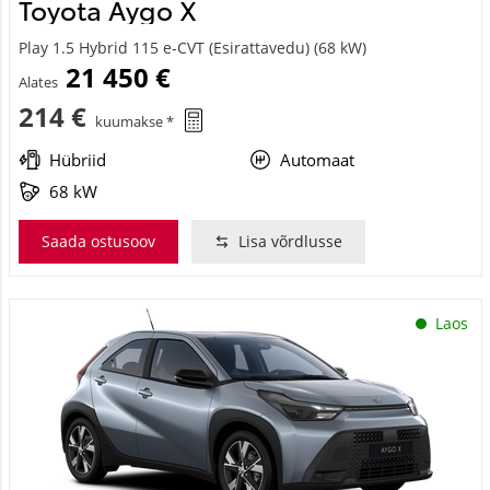
Toyota Aygo X
Play 1.5 Hybrid 115 e-CVT (Esirattavedu) (68 kW)
21 450 €
Alates
214 €
kuumakse *
Hübriid
Automaat
68 kW
Saada ostusoov
Lisa võrdlusse
Laos