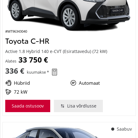
#MT96343040
Toyota C-HR
Active 1.8 Hybrid 140 e-CVT (Esirattavedu) (72 kW)
33 750 €
Alates
336 €
kuumakse *
Hübriid
Automaat
72 kW
Saada ostusoov
Lisa võrdlusse
Saabuv