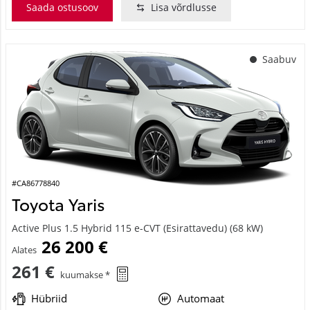
Saada ostusoov
Lisa võrdlusse
Saabuv
#CA86778840
Toyota Yaris
Active Plus 1.5 Hybrid 115 e-CVT (Esirattavedu) (68 kW)
26 200 €
Alates
261 €
kuumakse *
Hübriid
Automaat