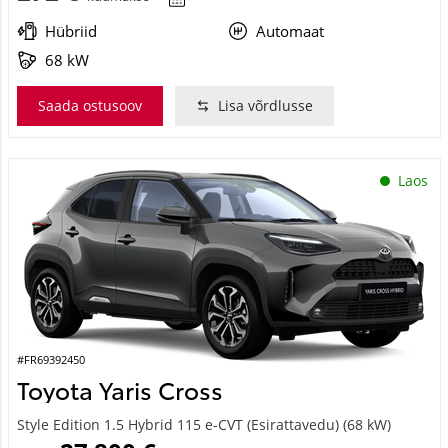
Hübriid
Automaat
68 kW
Saada ostusoov
Lisa võrdlusse
Laos
#FR69392450
Toyota Yaris Cross
Style Edition 1.5 Hybrid 115 e-CVT (Esirattavedu) (68 kW)