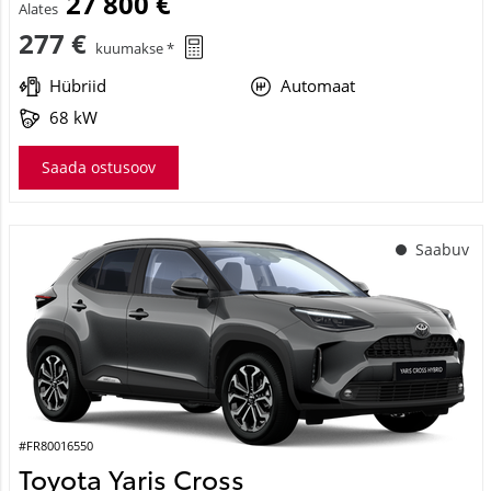
27 800 €
Alates
277 €
kuumakse *
Hübriid
Automaat
68 kW
Saada ostusoov
Saabuv
#FR80016550
Toyota Yaris Cross