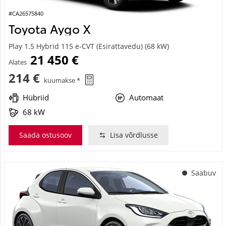
#CA26575840
Toyota Aygo X
Play 1.5 Hybrid 115 e-CVT (Esirattavedu) (68 kW)
21 450 €
Alates
214 €
kuumakse *
Hübriid
Automaat
68 kW
Saada ostusoov
Lisa võrdlusse
Saabuv