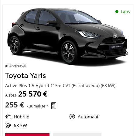
Laos
#CA38690840
Toyota Yaris
Active Plus 1.5 Hybrid 115 e-CVT (Esirattavedu) (68 kW)
25 570 €
Alates
255 €
kuumakse *
Hübriid
Automaat
68 kW