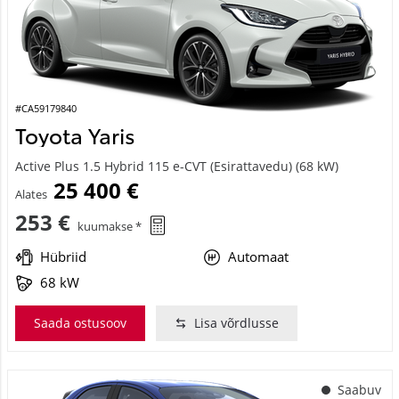
#CA59179840
Toyota Yaris
Active Plus 1.5 Hybrid 115 e-CVT (Esirattavedu) (68 kW)
25 400 €
Alates
253 €
kuumakse *
Hübriid
Automaat
68 kW
Saada ostusoov
Lisa võrdlusse
Saabuv