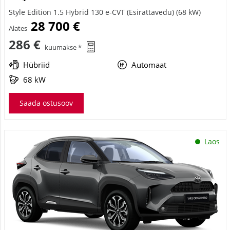
Style Edition 1.5 Hybrid 130 e-CVT (Esirattavedu) (68 kW)
28 700 €
Alates
286 €
kuumakse *
Hübriid
Automaat
68 kW
Saada ostusoov
Laos