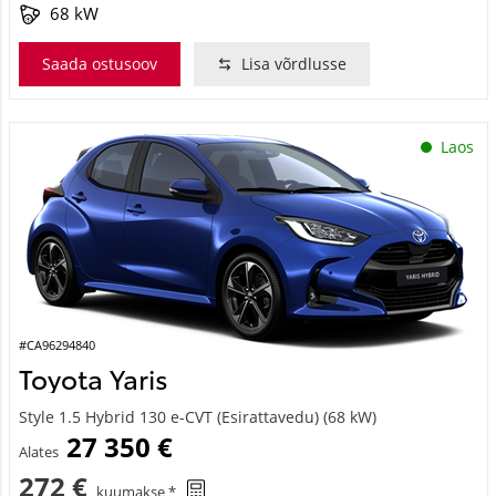
68 kW
Saada ostusoov
Lisa võrdlusse
Laos
#CA96294840
Toyota Yaris
Style 1.5 Hybrid 130 e-CVT (Esirattavedu) (68 kW)
27 350 €
Alates
272 €
kuumakse *