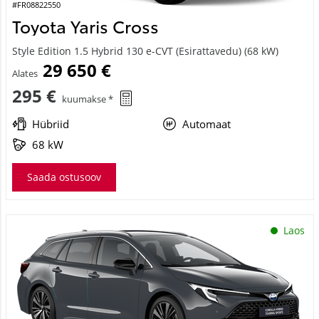
#FR08822550
Toyota Yaris Cross
Style Edition 1.5 Hybrid 130 e-CVT (Esirattavedu) (68 kW)
29 650 €
Alates
295 €
kuumakse *
Hübriid
Automaat
68 kW
Saada ostusoov
Laos