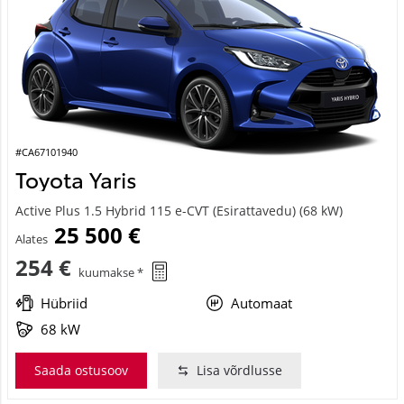
#CA67101940
Toyota Yaris
Active Plus 1.5 Hybrid 115 e-CVT (Esirattavedu) (68 kW)
25 500 €
Alates
254 €
kuumakse *
Hübriid
Automaat
68 kW
Saada ostusoov
Lisa võrdlusse