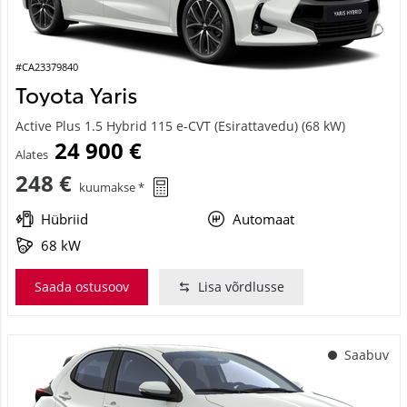
#CA23379840
Toyota Yaris
Active Plus 1.5 Hybrid 115 e-CVT (Esirattavedu) (68 kW)
24 900 €
Alates
248 €
kuumakse *
Hübriid
Automaat
68 kW
Saada ostusoov
Lisa võrdlusse
Saabuv