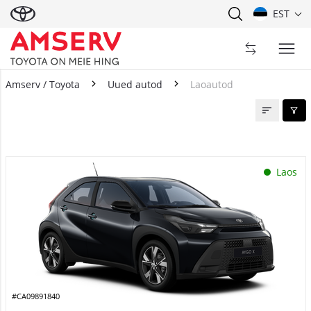
EST
Amserv / Toyota
Uued autod
Laoautod
Laoautod
Laos
#CA09891840