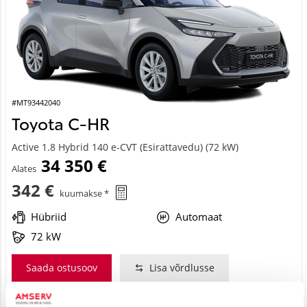
#MT93442040
Toyota C-HR
Active 1.8 Hybrid 140 e-CVT (Esirattavedu) (72 kW)
34 350 €
Alates
342 €
kuumakse *
Hübriid
Automaat
72 kW
Saada ostusoov
Lisa võrdlusse