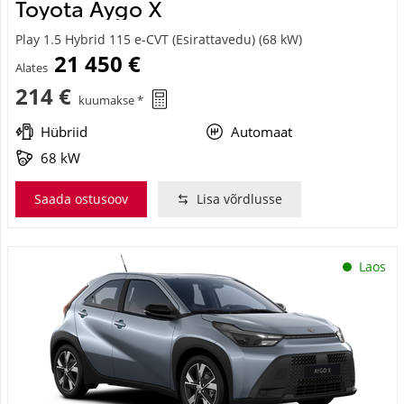
Toyota Aygo X
Play 1.5 Hybrid 115 e-CVT (Esirattavedu) (68 kW)
21 450 €
Alates
214 €
kuumakse *
Hübriid
Automaat
68 kW
Saada ostusoov
Lisa võrdlusse
Laos