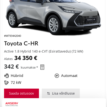
#MT93442040
Toyota C-HR
Active 1.8 Hybrid 140 e-CVT (Esirattavedu) (72 kW)
34 350 €
Alates
342 €
kuumakse *
Hübriid
Automaat
72 kW
Saada ostusoov
Lisa võrdlusse