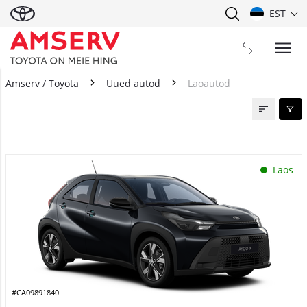
EST
Amserv / Toyota
Uued autod
Laoautod
Laoautod
Laos
#CA09891840