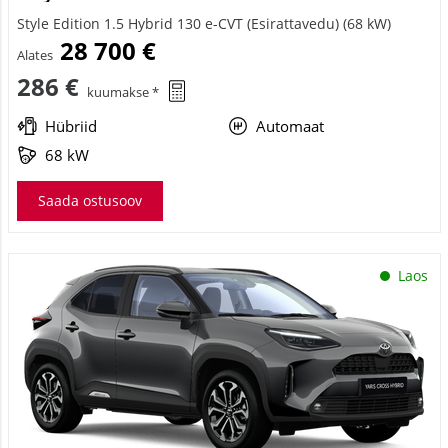
Style Edition 1.5 Hybrid 130 e-CVT (Esirattavedu) (68 kW)
28 700 €
Alates
286 €
kuumakse *
Hübriid
Automaat
68 kW
Saada ostusoov
Laos