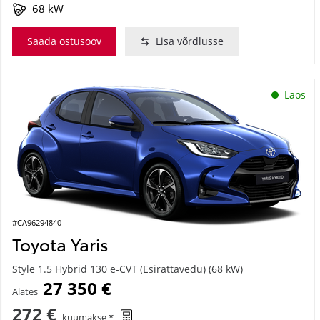
68 kW
Saada ostusoov
Lisa võrdlusse
Laos
#CA96294840
Toyota Yaris
Style 1.5 Hybrid 130 e-CVT (Esirattavedu) (68 kW)
27 350 €
Alates
272 €
kuumakse *