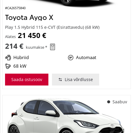
#CA26575840
Toyota Aygo X
Play 1.5 Hybrid 115 e-CVT (Esirattavedu) (68 kW)
21 450 €
Alates
214 €
kuumakse *
Hübriid
Automaat
68 kW
Saada ostusoov
Lisa võrdlusse
Saabuv