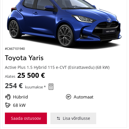
#CA67101940
Toyota Yaris
Active Plus 1.5 Hybrid 115 e-CVT (Esirattavedu) (68 kW)
25 500 €
Alates
254 €
kuumakse *
Hübriid
Automaat
68 kW
Saada ostusoov
Lisa võrdlusse