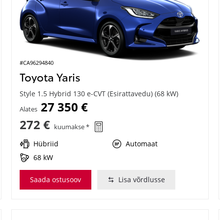
#CA96294840
Toyota Yaris
Style 1.5 Hybrid 130 e-CVT (Esirattavedu) (68 kW)
27 350 €
Alates
272 €
kuumakse *
Hübriid
Automaat
68 kW
Saada ostusoov
Lisa võrdlusse