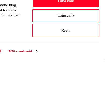
Luba kõik
ioone ning
eklaami- ja
või mida nad
Saabuv
Luba valik
Keela
BRONEERITUD
Näita andmeid
#MT81233040
Toyota C-HR
Style 1.8 Hybrid 140 e-CVT (Esirattavedu) (72 kW)
30 500 €
37 800 €
Alates
304 €
kuumakse *
Hübriid
Automaat
72 kW