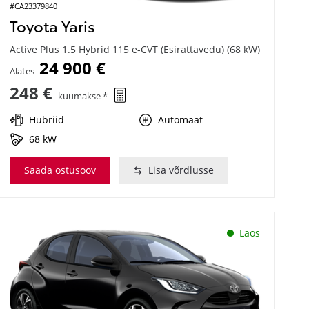
#CA23379840
Toyota Yaris
Active Plus 1.5 Hybrid 115 e-CVT (Esirattavedu) (68 kW)
24 900 €
Alates
248 €
kuumakse *
Hübriid
Automaat
68 kW
Saada ostusoov
Lisa võrdlusse
Laos