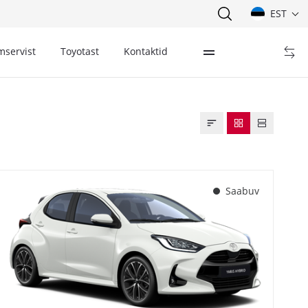
EST
mservist
Toyotast
Kontaktid
Saabuv