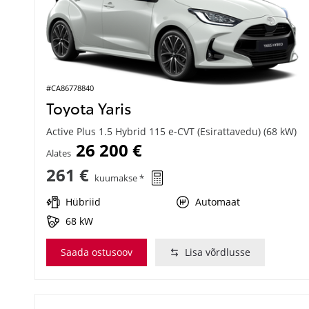
#CA86778840
Toyota Yaris
Active Plus 1.5 Hybrid 115 e-CVT (Esirattavedu) (68 kW)
26 200 €
Alates
261 €
kuumakse *
Hübriid
Automaat
68 kW
Saada ostusoov
Lisa võrdlusse