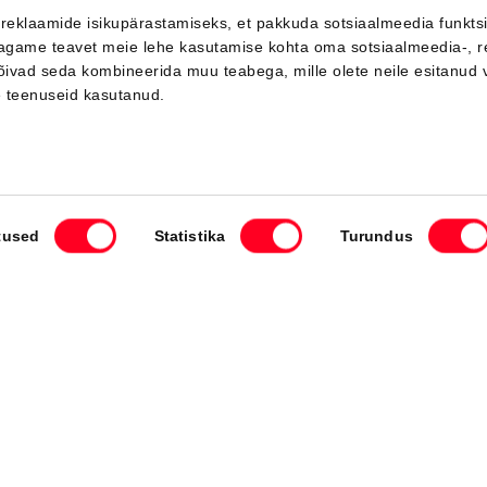
 reklaamide isikupärastamiseks, et pakkuda sotsiaalmeedia funkts
 jagame teavet meie lehe kasutamise kohta oma sotsiaalmeedia-, r
võivad seda kombineerida muu teabega, mille olete neile esitanud 
Saabuv
e teenuseid kasutanud.
tused
Statistika
Turundus
#MT83990040
Toyota C-HR
Active 1.8 Hybrid 140 e-CVT (Esirattavedu) (72 kW)
34 950 €
Alates
348 €
kuumakse *
Hübriid
Automaat
72 kW