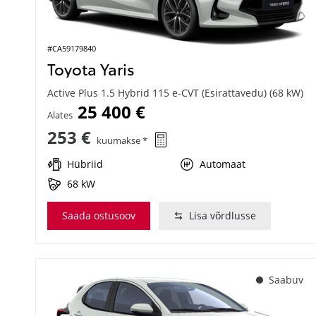
#CA59179840
Toyota Yaris
Active Plus 1.5 Hybrid 115 e-CVT (Esirattavedu) (68 kW)
25 400 €
Alates
253 €
kuumakse *
Hübriid
Automaat
68 kW
Saada ostusoov
Lisa võrdlusse
Saabuv