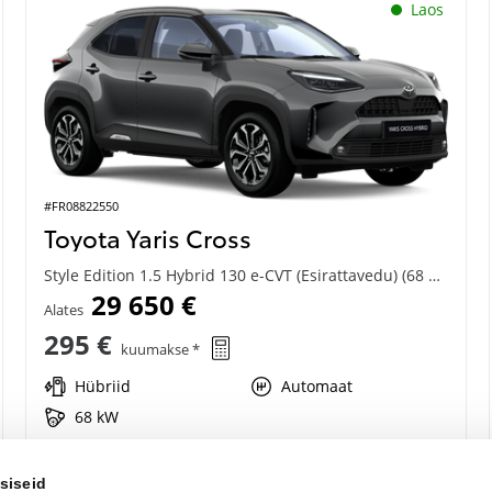
Laos
#FR08822550
Toyota Yaris Cross
Style Edition 1.5 Hybrid 130 e-CVT (Esirattavedu) (68 kW)
29 650 €
Alates
295 €
kuumakse *
Hübriid
Automaat
68 kW
Saada ostusoov
siseid