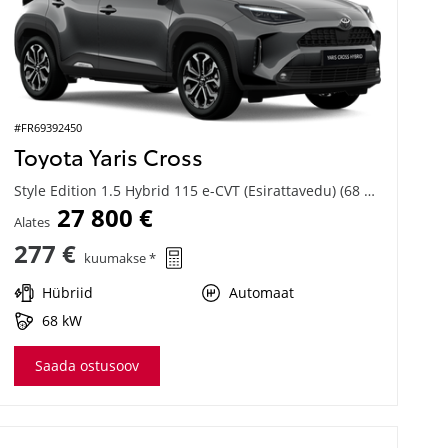
#FR69392450
Toyota Yaris Cross
Style Edition 1.5 Hybrid 115 e-CVT (Esirattavedu) (68 kW)
27 800 €
Alates
277 €
kuumakse *
Hübriid
Automaat
68 kW
Saada ostusoov