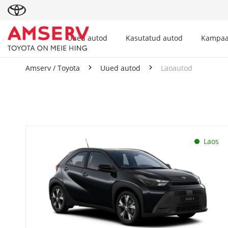
Uued autod
Kasutatud autod
Kampaa
Amserv / Toyota
Uued autod
Laoautod
Laoautod
Laos