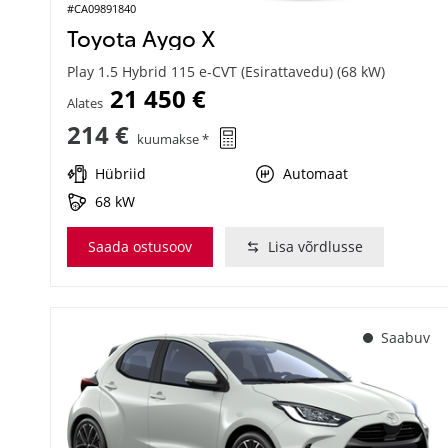
#CA09891840
Toyota Aygo X
Play 1.5 Hybrid 115 e-CVT (Esirattavedu) (68 kW)
21 450 €
Alates
214 €
kuumakse *
Hübriid
Automaat
68 kW
Saada ostusoov
Lisa võrdlusse
Saabuv