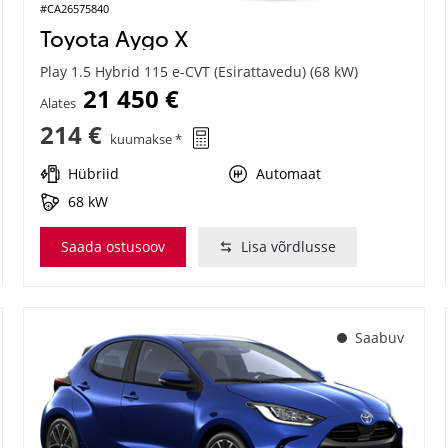
#CA26575840
Toyota Aygo X
Play 1.5 Hybrid 115 e-CVT (Esirattavedu) (68 kW)
21 450 €
Alates
214 €
kuumakse *
Hübriid
Automaat
68 kW
Saada ostusoov
Lisa võrdlusse
Saabuv