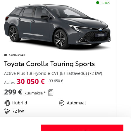
Laos
#UK48074940
Toyota Corolla Touring Sports
Active Plus 1.8 Hybrid e-CVT (Esirattavedu) (72 kW)
30 050 €
33 650 €
Alates
299 €
kuumakse *
Hübriid
Automaat
72 kW
Saada ostusoov
Lisa võrdlusse