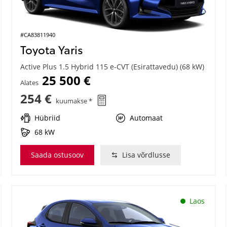
#CA83811940
Toyota Yaris
Active Plus 1.5 Hybrid 115 e-CVT (Esirattavedu) (68 kW)
25 500 €
Alates
254 €
kuumakse *
Hübriid
Automaat
68 kW
Saada ostusoov
Lisa võrdlusse
Laos