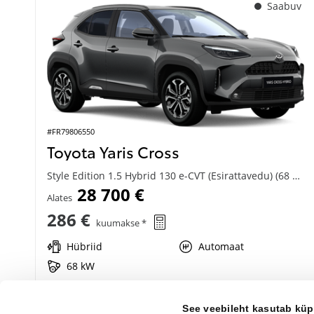
Saabuv
#FR79806550
Toyota Yaris Cross
Style Edition 1.5 Hybrid 130 e-CVT (Esirattavedu) (68 kW)
28 700 €
Alates
286 €
kuumakse *
Hübriid
Automaat
68 kW
Saada ostusoov
See veebileht kasutab küp