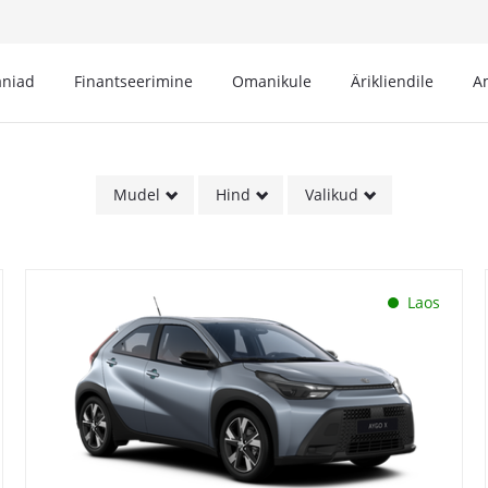
niad
Finantseerimine
Omanikule
Ärikliendile
A
Mudel
Hind
Valikud
Laos