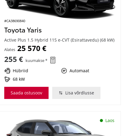
#CA38690840
Toyota Yaris
Active Plus 1.5 Hybrid 115 e-CVT (Esirattavedu) (68 kW)
25 570 €
Alates
255 €
kuumakse *
Hübriid
Automaat
68 kW
Saada ostusoov
Lisa võrdlusse
Laos