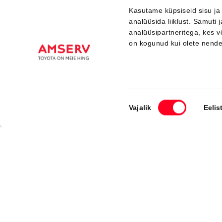
Kasutame küpsiseid sisu ja
analüüsida liiklust. Samuti
analüüsipartneritega, kes 
Saabuv
on kogunud kui olete nend
Nõusoleku
Vajalik
Eelis
valik
#MT93442040
Toyota C-HR
Active 1.8 Hybrid 140 e-CVT (Esirattavedu) (72 kW)
34 350 €
Alates
342 €
kuumakse *
Hübriid
Automaat
72 kW