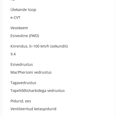
Ülekande tüüp
e-CVT
Veoskeem
Esiveoline (FWD)
Kiirendus, 0–100 km/h (sekundit)
9.4
Esivedrustus
MacPhersoni vedrustus
Tagavedrustus
Topeltõõtsharkidega vedrustus
Pidurid, ees
Ventileeritud ketaspidurid