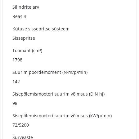
Silindrite arv
Reas 4
Kütuse sissepritse süsteem
Sissepritse
Töömaht (cm³)
1798
Suurim pöördemoment (N·m/p/min)
142
Sisepõlemismootori suurim võimsus (DIN hj)
98
Sisepõlemismootori suurim võimsus (kW/p/min)
72/5200
Surveaste