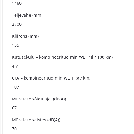
1460
Teljevahe (mm)
2700
Kliirens (mm)
155
Kütusekulu – kombineeritud min WLTP (l / 100 km)
4.7
CO₂ – kombineeritud min WLTP (g / km)
107
Müratase sõidu ajal (dB(A))
67
Müratase seistes (dB(A))
70