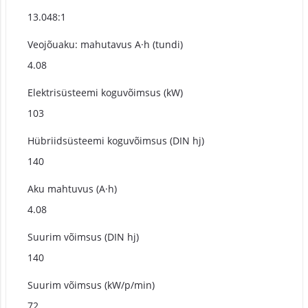
13.048:1
Veojõuaku: mahutavus A·h (tundi)
4.08
Elektrisüsteemi koguvõimsus (kW)
103
Hübriidsüsteemi koguvõimsus (DIN hj)
140
Aku mahtuvus (A·h)
4.08
Suurim võimsus (DIN hj)
140
Suurim võimsus (kW/p/min)
72