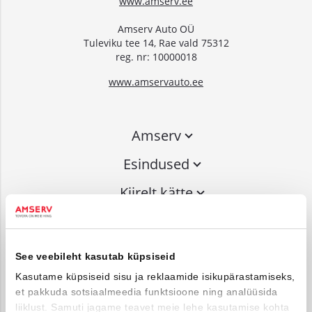
www.amserv.ee
Amserv Auto OÜ
Tuleviku tee 14, Rae vald 75312
reg. nr: 10000018
www.amservauto.ee
Amserv
Esindused
Kiirelt kätte
Liitu uudiskirjaga
See veebileht kasutab küpsiseid
Võta ühendust
Kasutame küpsiseid sisu ja reklaamide isikupärastamiseks,
et pakkuda sotsiaalmeedia funktsioone ning analüüsida
info@amserv.ee
liiklust. Samuti jagame teavet meie lehe kasutamise kohta