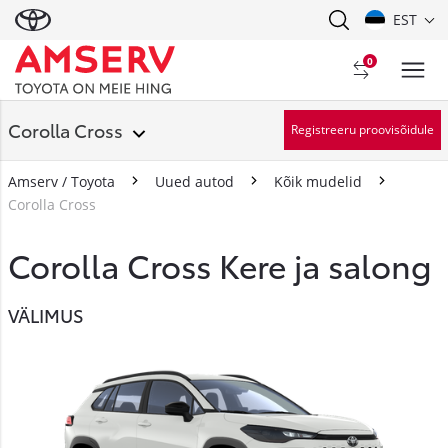
EST
0
Corolla Cross
Registreeru proovisõidule
Amserv / Toyota
Uued autod
Kõik mudelid
Corolla Cross
Corolla Cross Kere ja salong
VÄLIMUS