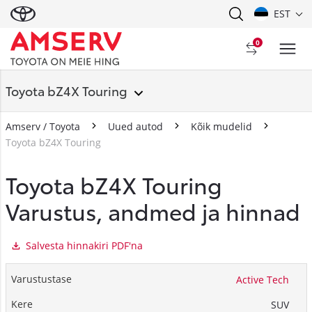
EST
0
Toyota bZ4X Touring
Amserv / Toyota
Uued autod
Kõik mudelid
Toyota bZ4X Touring
Toyota bZ4X Touring
Varustus, andmed ja hinnad
Salvesta hinnakiri PDF'na
Active Tech
SUV