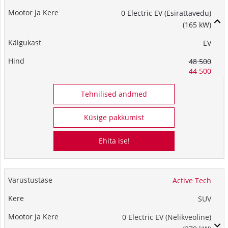
0 Electric EV (Esirattavedu)
(165 kW)
EV
48 500
44 500
Tehnilised andmed
Küsige pakkumist
Ehita ise!
Active Tech
SUV
0 Electric EV (Nelikveoline)