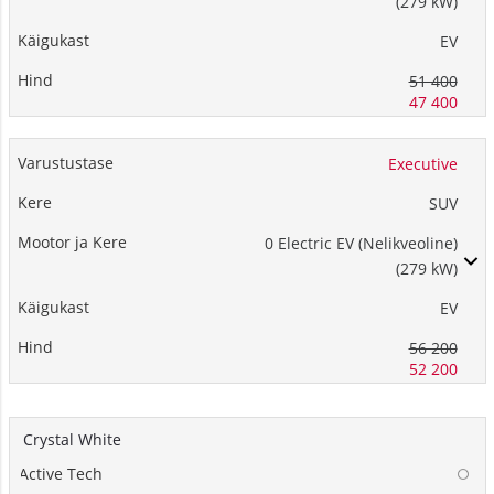
(279 kW)
EV
51 400
47 400
Executive
SUV
0 Electric EV (Nelikveoline)
(279 kW)
EV
56 200
52 200
Crystal White