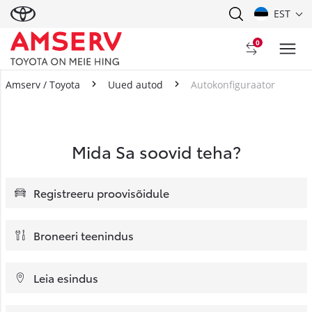
EST
0
Amserv / Toyota
Uued autod
Autokonfiguraator
Mida Sa soovid teha?
Registreeru proovisõidule
Broneeri teenindus
Leia esindus