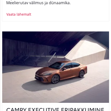
Meelierutav välimus ja dünaamika.
Vaata lähemalt
CAMRY EXECUTIVE ERIPAKKUMINE