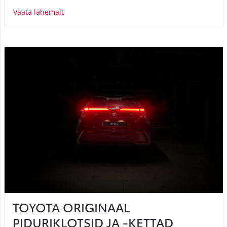
Vaata lähemalt
TOYOTA ORIGINAAL
PIDURIKLOTSID JA -KETTAD