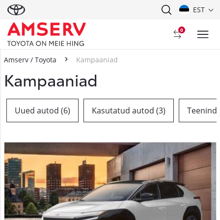
EST
0
Amserv / Toyota
Kampaaniad
Kampaaniad
Uued autod (6)
Kasutatud autod (3)
Teenindu