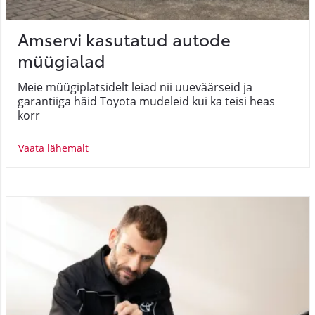
Amservi kasutatud autode
müügialad
Meie müügiplatsidelt leiad nii uueväärseid ja
garantiiga häid Toyota mudeleid kui ka teisi heas
korr
Vaata lähemalt
Toyota originaalklaasipuhastajad
" >