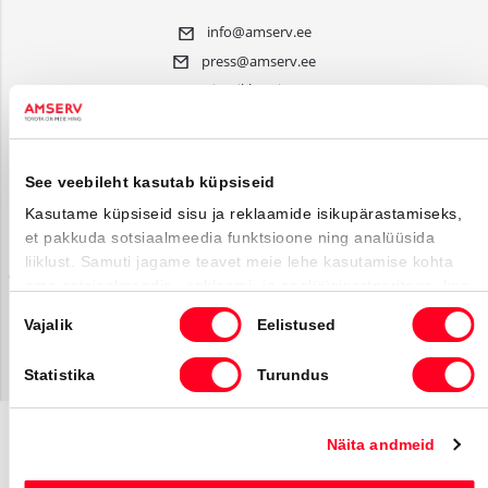
info@amserv.ee
press@amserv.ee
Teavita rikkumisest
Jälgi meid
See veebileht kasutab küpsiseid
Facebooki ikoon
Instagrammi i
Youtube ik
Kasutame küpsiseid sisu ja reklaamide isikupärastamiseks,
et pakkuda sotsiaalmeedia funktsioone ning analüüsida
liiklust. Samuti jagame teavet meie lehe kasutamise kohta
© Amserv 2026
oma sotsiaalmeedia-, reklaami- ja analüüsipartneritega, kes
võivad seda kombineerida muu teabega, mille olete neile
Powered by
Nõusoleku
Vajalik
Eelistused
esitanud või mida nad on kogunud kui olete nende
valik
teenuseid kasutanud.
Statistika
Turundus
Näita andmeid