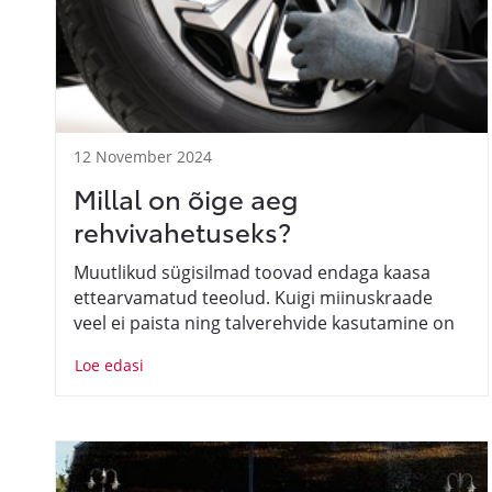
12 November 2024
Millal on õige aeg
rehvivahetuseks?
Muutlikud sügisilmad toovad endaga kaasa
ettearvamatud teeolud. Kuigi miinuskraade
veel ei paista ning talverehvide kasutamine on
kohustuslik alles alates detsembrist, on
Loe edasi
varasemad aastad näidanud, et ootamatut jääd
võib esineda juba oktoobrikuus. Millal siis
valmis olla ja millal vahetada?