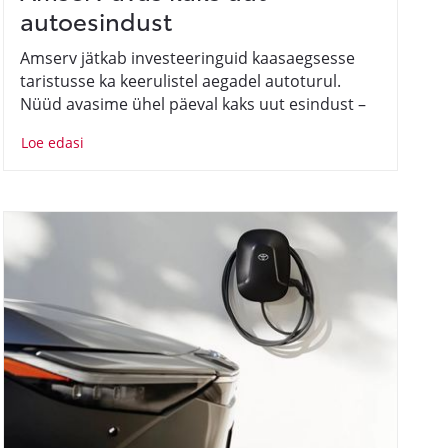
autoesindust
Amserv jätkab investeeringuid kaasaegsesse
taristusse ka keerulistel aegadel autoturul.
Nüüd avasime ühel päeval kaks uut esindust –
üks Paides ja teine Pärnus.
Loe edasi