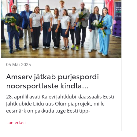
05 Mai 2025
Amserv jätkab purjespordi
noorsportlaste kindla
toetusega!
28. aprillil avati Kalevi Jahtklubi klaassaalis Eesti
Jahtklubide Liidu uus Olümpiaprojekt, mille
eesmärk on pakkuda tuge Eesti tipp-
purjetajatele nende teekonnal
Loe edasi
olümpiamedaliteni. Tegemist on ainulaadse
koostöövormiga, kus alaliit ja ettevõtted