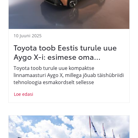
10 Juuni 2025
Toyota toob Eestis turule uue
Aygo X-i: esimese oma
sõidukiklassi täishübriidi
Toyota toob turule uue kompaktse
linnamaasturi Aygo X, millega jõuab täishübriidi
tehnoloogia esmakordselt sellesse
sõidukiklassi. Uus Aygo X tuleb Eestis müügile
Loe edasi
2025. aasta lõpus.