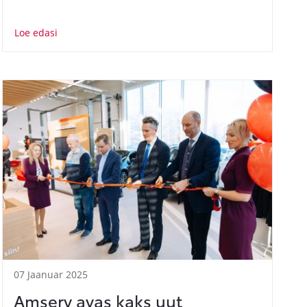
Loe edasi
07 Jaanuar 2025
Amserv avas kaks uut