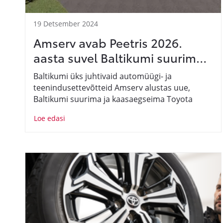
19 Detsember 2024
Amserv avab Peetris 2026.
aasta suvel Baltikumi suurima
autoesinduse
Baltikumi üks juhtivaid automüügi- ja
teenindusettevõtteid Amserv alustas uue,
Baltikumi suurima ja kaasaegseima Toyota
autoesinduse rajamist. Uus esindus avab uksed
Loe edasi
2026. aasta suvel ja asub Tallinnast väljuva
Tartu maantee paremal äärel ning hakkab
pakkuma mugavat ja kvaliteetset teenindust nii
uute kui ka kasutatud autode ostjatele.