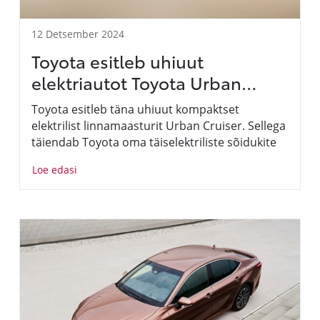
12 Detsember 2024
Toyota esitleb uhiuut
elektriautot Toyota Urban
Cruiser
Toyota esitleb täna uhiuut kompaktset
elektrilist linnamaasturit Urban Cruiser. Sellega
täiendab Toyota oma täiselektriliste sõidukite
valikut ja toob tiheda konkurentsiga
Loe edasi
turusegmenti uue mudeli julge disaini, ruumika
salongi ja rikkaliku tehnoloogiaga.