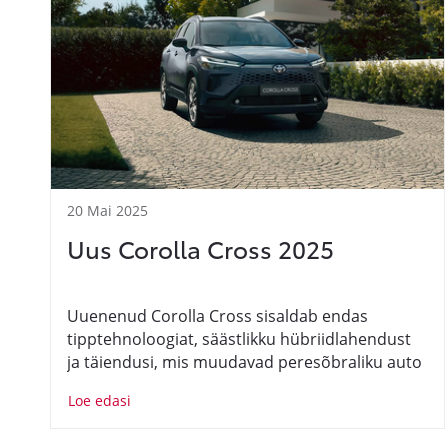
20 Mai 2025
Uus Corolla Cross 2025
Uuenenud Corolla Cross sisaldab endas
tipptehnoloogiat, säästlikku hübriidlahendust
ja täiendusi, mis muudavad peresõbraliku auto
veelgi praktilisemaks.
Loe edasi