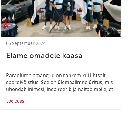
05 September 2024
Elame omadele kaasa
Paraolümpiamängud on rohkem kui lihtsalt
spordivõistlus. See on ülemaailmne üritus, mis
ühendab inimesi, inspireerib ja näitab meile, et
võimetus on vaid sõna. See on koht, kus
Loe edasi
piirangud muutuvad võimalusteks ja kus iga
sportlane on tõeline kangelane. Iga liigutus, iga
hüpe, iga finiš on võit, mis ületab kõik ootused.