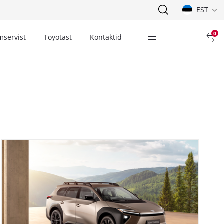
EST
0
mservist
Toyotast
Kontaktid