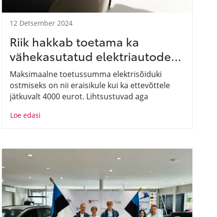
12 Detsember 2024
Riik hakkab toetama ka
vähekasutatud elektriautode
ostu
Maksimaalne toetussumma elektrisõiduki
ostmiseks on nii eraisikule kui ka ettevõttele
jätkuvalt 4000 eurot. Lihtsustuvad aga
tingimused auto kasutamisele. Senise nelja
Loe edasi
aasta asemel peab auto olema toetuse saanu
omanduses kaks aastat.