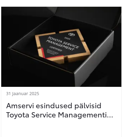
koonduvad ühise eesmärgi nimel. Amserv
jätkab purjetamise toetamist ja aitab
purjetajatel püüelda oma unistuste poole!
31 Jaanuar 2025
Amservi esindused pälvisid
Toyota Service Managementi
(TSM) auhinna