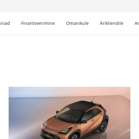
niad
Finantseerimine
Omanikule
Ärikliendile
A