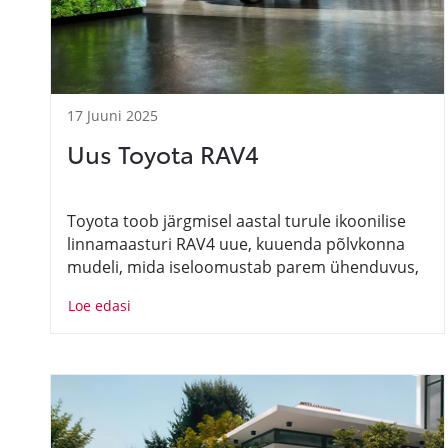
17 Juuni 2025
Uus Toyota RAV4
Toyota toob järgmisel aastal turule ikoonilise
linnamaasturi RAV4 uue, kuuenda põlvkonna
mudeli, mida iseloomustab parem ühenduvus,
kaasaegsed digilahendused ja tõhus
Loe edasi
hübriidtehnoloogia.