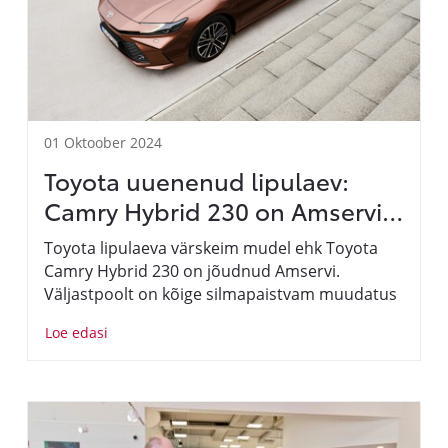
01 Oktoober 2024
Toyota uuenenud lipulaev:
Camry Hybrid 230 on Amservis
kohal
Toyota lipulaeva värskeim mudel ehk Toyota
Camry Hybrid 230 on jõudnud Amservi.
Väljastpoolt on kõige silmapaistvam muudatus
toimunud sõiduki esiosas, mida iseloomustab
Loe edasi
nüüd uhiuuele Priusele ja Toyota C-HRile
omane vasarapea kuju. Mudel on uuenenud nii
hübriidtehnoloogia, võimsuse kui ka turvalisuse
osas.