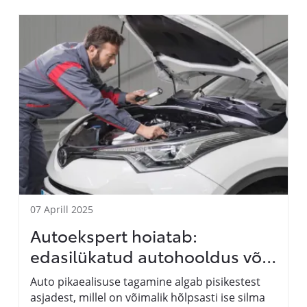
07 Aprill 2025
Autoekspert hoiatab:
edasilükatud autohooldus võib
kaasa tuua ootamatuid ja suuri
Auto pikaealisuse tagamine algab pisikestest
väljaminekuid
asjadest, millel on võimalik hõlpsasti ise silma