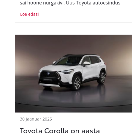
sai hoone nurgakivi. Uus Toyota autoesindus
saab olema suurim omataoline Baltikumis.
Loe edasi
30 Jaanuar 2025
Toyota Corolla on aasta