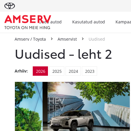
Uued autod
Kasutatud autod
Kampaa
Amserv / Toyota
Amservist
Uudised
Uudised - leht 2
Arhiiv:
2026
2025
2024
2023