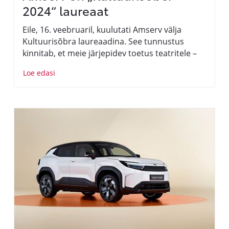
2024“ laureaat
Eile, 16. veebruaril, kuulutati Amserv välja
Kultuurisõbra laureaadina. See tunnustus
kinnitab, et meie järjepidev toetus teatritele –
on väärtustatud. Meie jaoks on oluline, et
Loe edasi
loovisikud, kes pakuvad positiivseid
emotsioone ja jagavad unustamatuid hetki,
saaksid oma missiooni jätkata.