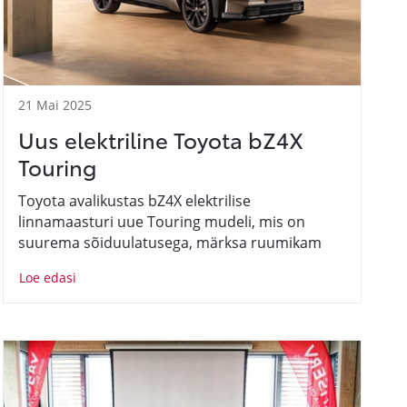
21 Mai 2025
Uus elektriline Toyota bZ4X
Touring
Toyota avalikustas bZ4X elektrilise
linnamaasturi uue Touring mudeli, mis on
suurema sõiduulatusega, märksa ruumikam
ning vastab veelgi enam perede ja aktiivse
Loe edasi
eluviisiga inimeste ootustele.