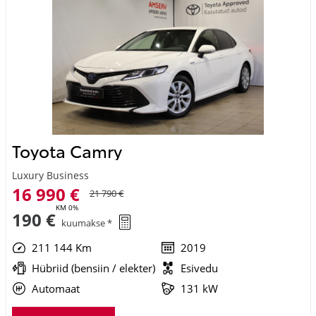
Toyota Camry
Luxury Business
16 990 €
21 790 €
KM 0%
190 €
kuumakse *
211 144 Km
2019
Hübriid (bensiin / elekter)
Esivedu
Automaat
131 kW
Saada ostusoov