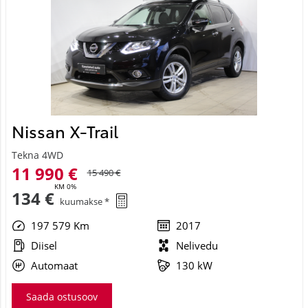
Nissan X-Trail
Tekna 4WD
11 990 €
15 490 €
KM 0%
134 €
kuumakse *
197 579 Km
2017
Diisel
Nelivedu
Automaat
130 kW
Saada ostusoov