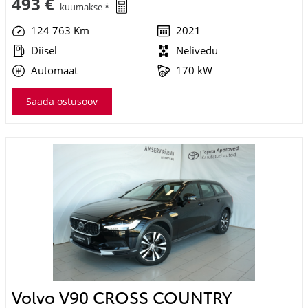
124 763 Km
2021
Diisel
Nelivedu
Automaat
170 kW
Saada ostusoov
Volvo V90 CROSS COUNTRY