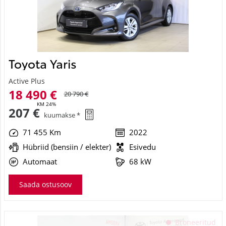
Toyota Yaris
Active Plus
18 490 €
20 790 €
KM 24%
207 €
kuumakse *
71 455 Km
2022
Hübriid (bensiin / elekter)
Esivedu
Automaat
68 kW
Saada ostusoov
See veebileht kasutab küpsiseid
Broneeritud
Kasutame küpsiseid sisu ja reklaamide isikupärastamiseks,