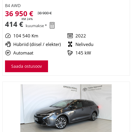
B4 AWD
36 950 €
38 900 €
KM 24%
414 €
kuumakse *
104 540 Km
2022
Hübriid (diisel / elekter)
Nelivedu
Automaat
145 kW
Saada ostusoov