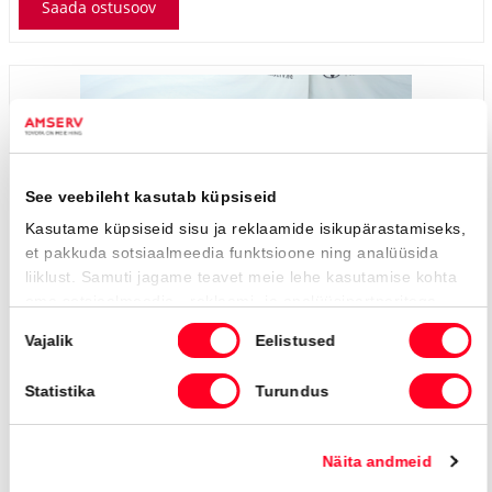
Toyota C-HR
Premiere Edition Hybrid
41 990 €
45 900 €
KM 24%
471 €
kuumakse *
25 500 Km
2023
Hübriid (bensiin / elekter)
Nelivedu