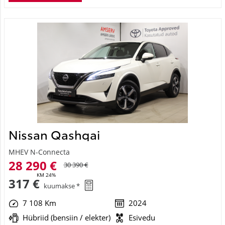
Nissan Qashqai
MHEV N-Connecta
28 290 €
30 390 €
KM 24%
317 €
kuumakse *
7 108 Km
2024
Hübriid (bensiin / elekter)
Esivedu