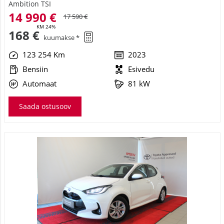
14 990 €
17 590 €
KM 24%
168 €
kuumakse *
123 254 Km
2023
Bensiin
Esivedu
Automaat
81 kW
Saada ostusoov