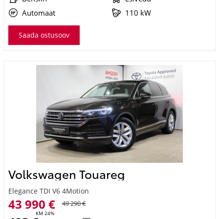
Automaat
110 kW
Saada ostusoov
Volkswagen Touareg
Elegance TDI V6 4Motion
43 990 €
49 290 €
KM 24%
493 €
kuumakse *