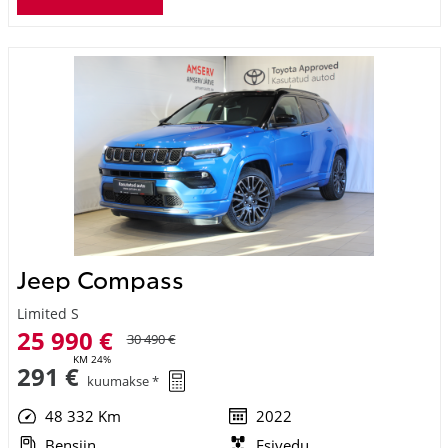
Jeep Compass
Limited S
25 990 €
30 490 €
KM 24%
291 €
kuumakse *
48 332 Km
2022
Bensiin
Esivedu