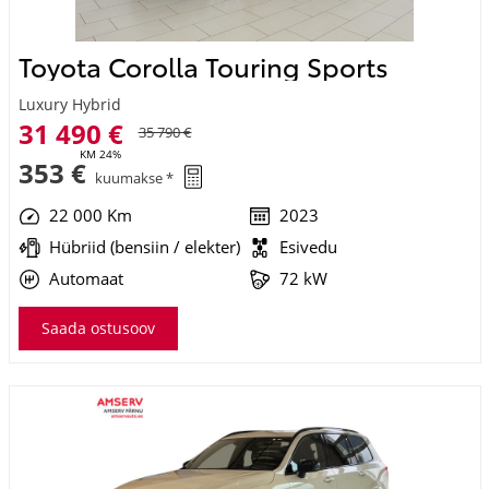
Toyota Corolla Touring Sports
Luxury Hybrid
31 490 €
35 790 €
KM 24%
353 €
kuumakse *
22 000 Km
2023
Hübriid (bensiin / elekter)
Esivedu
Automaat
72 kW
Saada ostusoov