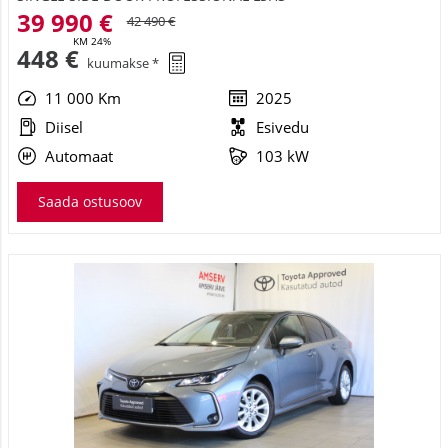
39 990 €
42 490 €
KM 24%
448 €
kuumakse *
11 000 Km
2025
Diisel
Esivedu
Automaat
103 kW
Saada ostusoov