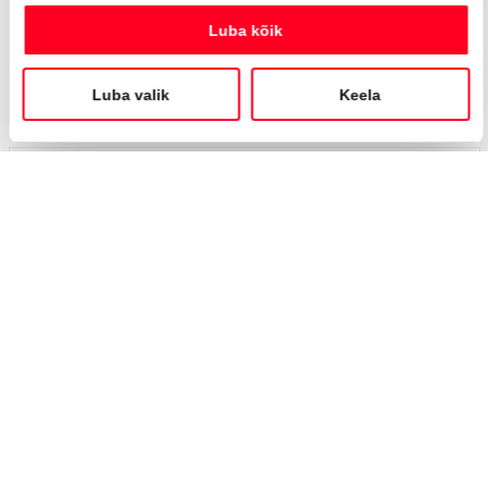
Automaat
112 kW
Saada ostusoov
Broneeritud
BRONEERITUD
Toyota Highlander
Luxury AWD
38 490 €
42 990 €
KM 24%