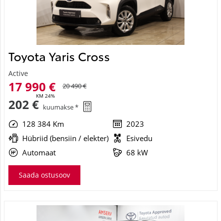
Toyota Yaris Cross
Active
17 990 €
20 490 €
KM 24%
202 €
kuumakse *
128 384 Km
2023
Hübriid (bensiin / elekter)
Esivedu
Automaat
68 kW
Saada ostusoov