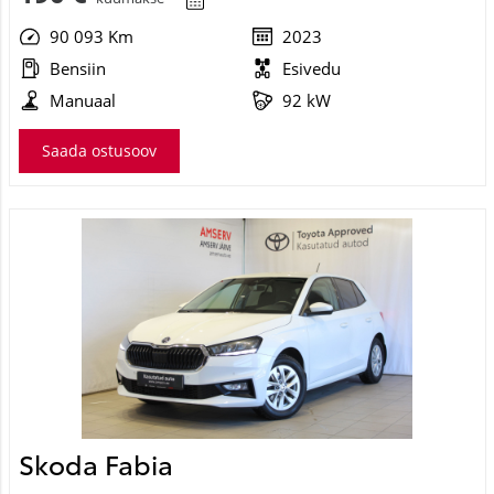
90 093 Km
2023
Bensiin
Esivedu
Manuaal
92 kW
Saada ostusoov
Skoda Fabia
Ambition TSI