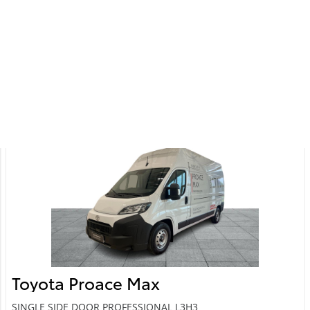
22 695 Km
2025
Elekter
Esivedu
Automaat
62 kW
Saada ostusoov
Toyota Proace Max
SINGLE SIDE DOOR PROFESSIONAL L3H3