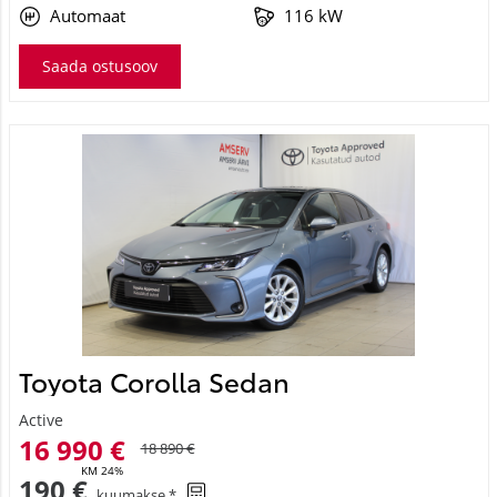
Automaat
116 kW
Saada ostusoov
Toyota Corolla Sedan
Active
16 990 €
18 890 €
KM 24%
190 €
kuumakse *