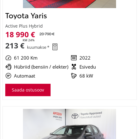
Toyota Yaris
Active Plus Hybrid
18 990 €
20 790 €
KM 24%
213 €
kuumakse *
61 200 Km
2022
Hübriid (bensiin / elekter)
Esivedu
Automaat
68 kW
Saada ostusoov