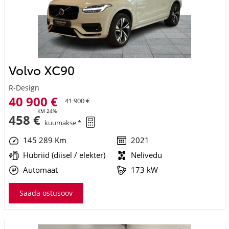
Volvo XC90
R-Design
40 900 €
41 900 €
KM 24%
458 €
kuumakse *
145 289 Km
2021
Hübriid (diisel / elekter)
Nelivedu
Automaat
173 kW
Saada ostusoov