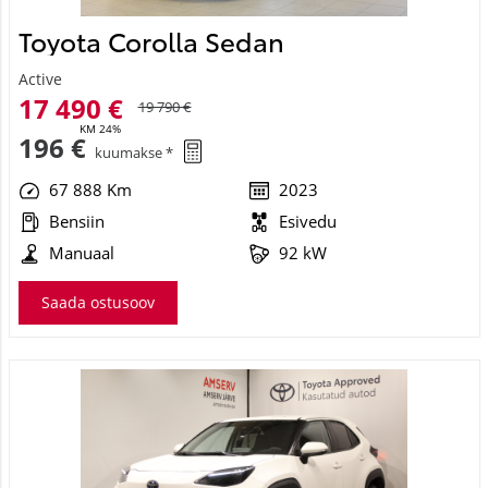
Toyota Corolla Sedan
Active
17 490 €
19 790 €
KM 24%
196 €
kuumakse *
67 888 Km
2023
Bensiin
Esivedu
Manuaal
92 kW
Saada ostusoov