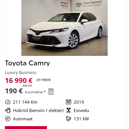
Toyota Camry
Luxury Business
16 990 €
21 790 €
KM 0%
190 €
kuumakse *
211 144 Km
2019
Hübriid (bensiin / elekter)
Esivedu
Automaat
131 kW
Saada ostusoov