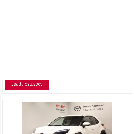
Toyota Corolla Sedan
Active
17 490 €
19 790 €
KM 24%
196 €
kuumakse *
67 888 Km
2023
Bensiin
Esivedu
Manuaal
92 kW
Saada ostusoov