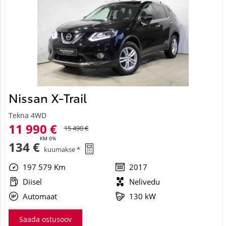
Nissan X-Trail
Tekna 4WD
11 990 €
15 490 €
KM 0%
134 €
kuumakse *
197 579 Km
2017
Diisel
Nelivedu
Automaat
130 kW
Saada ostusoov