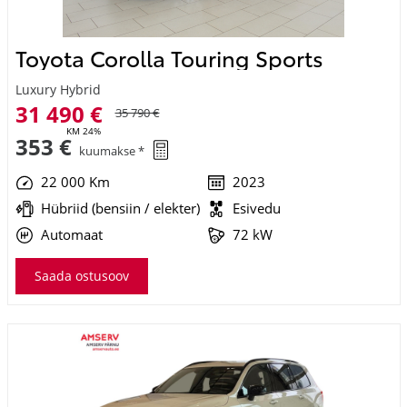
Toyota Corolla Touring Sports
Luxury Hybrid
31 490 €
35 790 €
KM 24%
353 €
kuumakse *
22 000 Km
2023
Hübriid (bensiin / elekter)
Esivedu
Automaat
72 kW
Saada ostusoov