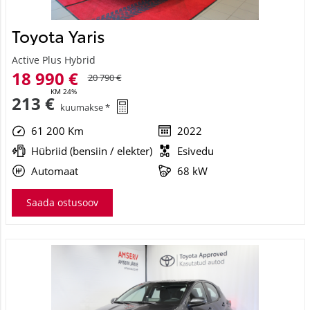
Toyota Yaris
Active Plus Hybrid
18 990 €
20 790 €
KM 24%
213 €
kuumakse *
61 200 Km
2022
Hübriid (bensiin / elekter)
Esivedu
Automaat
68 kW
Saada ostusoov