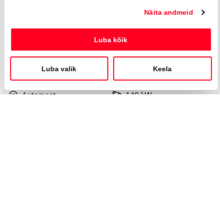
Executive AWD
39 990 €
46 190 €
KM 24%
448 €
kuumakse *
135 331 Km
2022
Hübriid (bensiin / elekter)
Nelivedu
Automaat
140 kW
Saada ostusoov
LAADIN JUURDE
Mida Sa soovid teha?