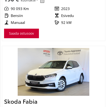
90 093 Km
2023
Bensiin
Esivedu
Manuaal
92 kW
Saada ostusoov
Skoda Fabia
Ambition TSI