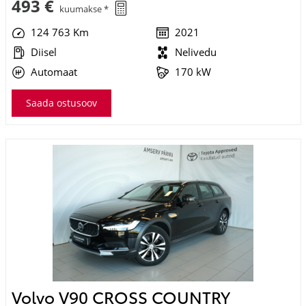
124 763 Km
2021
Diisel
Nelivedu
Automaat
170 kW
Saada ostusoov
Volvo V90 CROSS COUNTRY