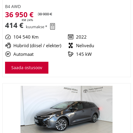
B4 AWD
36 950 €
38 900 €
KM 24%
414 €
kuumakse *
104 540 Km
2022
Hübriid (diisel / elekter)
Nelivedu
Automaat
145 kW
Saada ostusoov