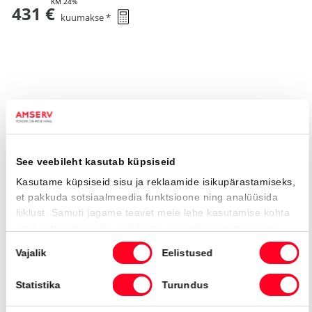
431 €
kuumakse *
74 421 Km
2021
Hübriid (bensiin / elekter)
Nelivedu
Automaat
140 kW
Saada ostusoov
Toyota Highlander