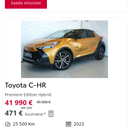
Toyota C-HR
Premiere Edition Hybrid
41 990 €
45 900 €
KM 24%
471 €
kuumakse *
25 500 Km
2023
Hübriid (bensiin / elekter)
Nelivedu