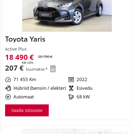
Toyota Yaris
Active Plus
18 490 €
20 790 €
KM 24%
207 €
kuumakse *
71 455 Km
2022
Hübriid (bensiin / elekter)
Esivedu
Automaat
68 kW
Saada ostusoov
See veebileht kasutab küpsiseid
Broneeritud
Kasutame küpsiseid sisu ja reklaamide isikupärastamiseks,