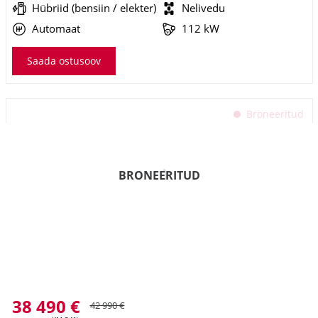
Automaat
112 kW
Saada ostusoov
Broneeritud
BRONEERITUD
Toyota Highlander
Luxury AWD
38 490 €
42 990 €
KM 24%