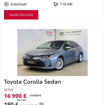
Automaat
116 kW
Saada ostusoov
Toyota Corolla Sedan
Active
16 990 €
18 890 €
KM 24%
190 €
kuumakse *