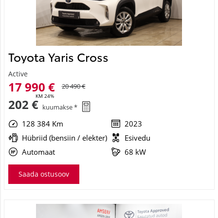
Toyota Yaris Cross
Active
17 990 €
20 490 €
KM 24%
202 €
kuumakse *
128 384 Km
2023
Hübriid (bensiin / elekter)
Esivedu
Automaat
68 kW
Saada ostusoov