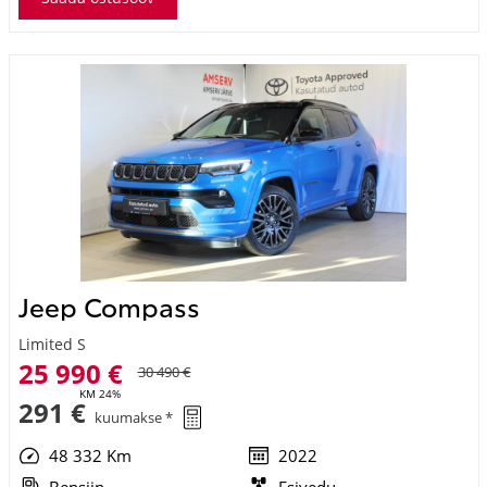
Jeep Compass
Limited S
25 990 €
30 490 €
KM 24%
291 €
kuumakse *
48 332 Km
2022
Bensiin
Esivedu