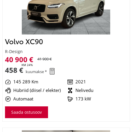
Volvo XC90
R-Design
40 900 €
41 900 €
KM 24%
458 €
kuumakse *
145 289 Km
2021
Hübriid (diisel / elekter)
Nelivedu
Automaat
173 kW
Saada ostusoov