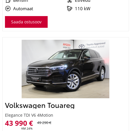
Automaat
110 kW
Saada ostusoov
Volkswagen Touareg
Elegance TDI V6 4Motion
43 990 €
49 290 €
KM 24%
493 €
kuumakse *