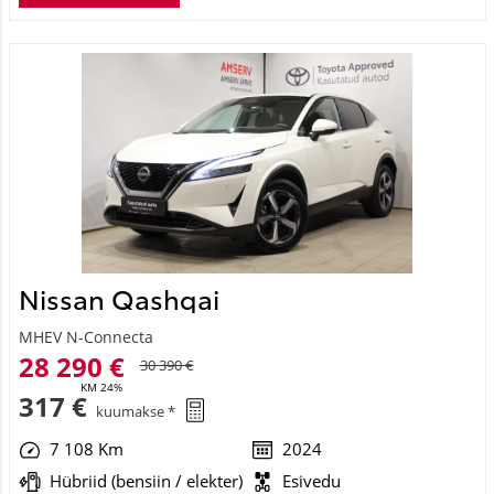
Nissan Qashqai
MHEV N-Connecta
28 290 €
30 390 €
KM 24%
317 €
kuumakse *
7 108 Km
2024
Hübriid (bensiin / elekter)
Esivedu