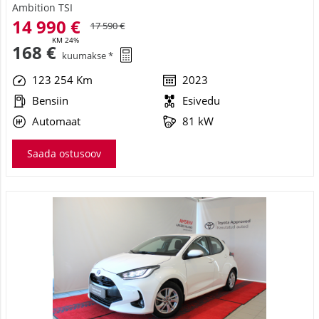
14 990 €
17 590 €
KM 24%
168 €
kuumakse *
123 254 Km
2023
Bensiin
Esivedu
Automaat
81 kW
Saada ostusoov