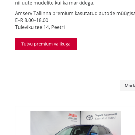
nii uute mudelite kui ka markidega.
Amserv Tallinna premium kasutatud autode müügis
E–R 8.00–18.00
Tuleviku tee 14, Peetri
Tutvu premium valikuga
Mar