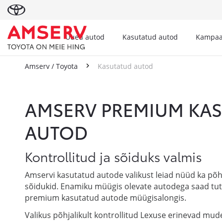
Uued autod
Kasutatud autod
Kampaa
Amserv / Toyota
Kasutatud autod
Kasutatud autod
AMSERV PREMIUM KA
AUTOD
Kontrollitud ja sõiduks valmis
Amservi kasutatud autode valikust leiad nüüd ka põhj
sõidukid. Enamiku müügis olevate autodega saad tu
premium kasutatud autode müügisalongis.
Valikus põhjalikult kontrollitud Lexuse erinevad mude