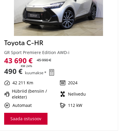
Toyota C-HR
GR Sport Premiere Edition AWD-i
43 690 €
45 990 €
KM 24%
490 €
kuumakse *
42 211 Km
2024
Hübriid (bensiin /
Nelivedu
elekter)
Automaat
112 kW
Saada ostusoov