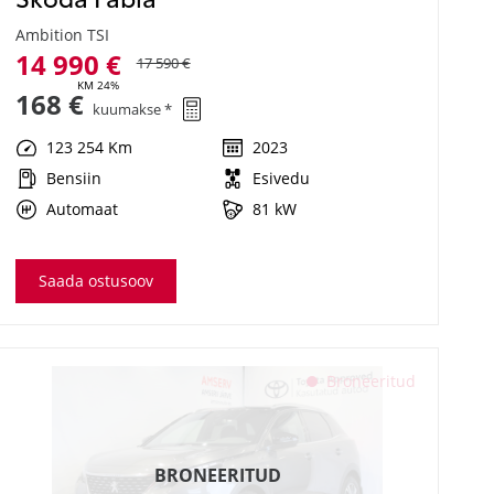
Ambition TSI
14 990 €
17 590 €
KM 24%
168 €
kuumakse *
123 254 Km
2023
Bensiin
Esivedu
Automaat
81 kW
Saada ostusoov
Broneeritud
BRONEERITUD