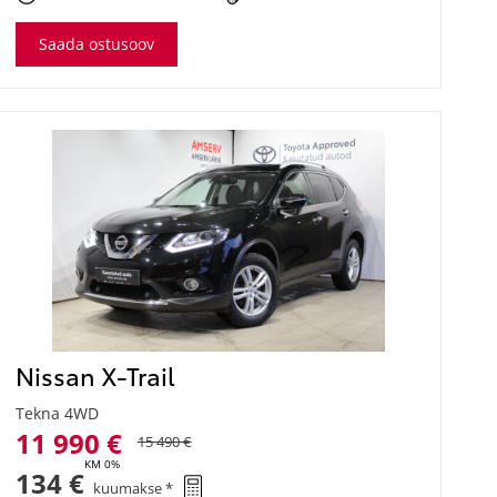
Saada ostusoov
Nissan X-Trail
Tekna 4WD
11 990 €
15 490 €
KM 0%
134 €
kuumakse *