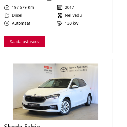
197 579 Km
2017
Diisel
Nelivedu
Automaat
130 kW
Saada ostusoov
Skoda Fabia