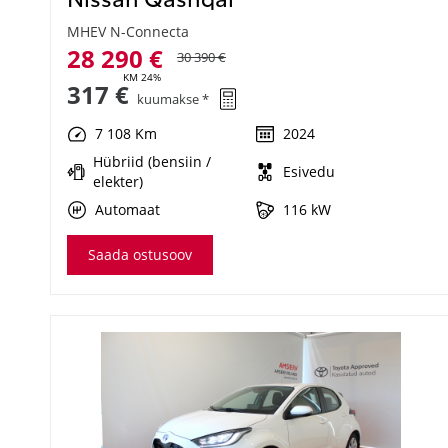
MHEV N-Connecta
28 290 €
30 390 €
KM 24%
317 €
kuumakse *
7 108 Km
2024
Hübriid (bensiin /
Esivedu
elekter)
Automaat
116 kW
Saada ostusoov