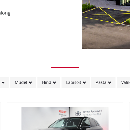
along
k
Mudel
Hind
Läbisõit
Aasta
Vali