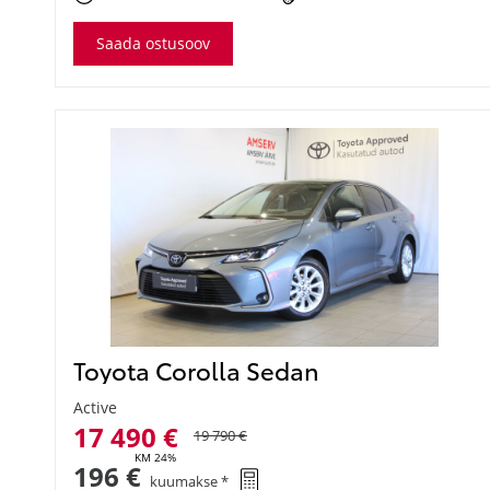
Saada ostusoov
Toyota Corolla Sedan
Active
17 490 €
19 790 €
KM 24%
196 €
kuumakse *