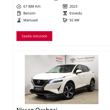
67 888 Km
2023
Bensiin
Esivedu
Manuaal
92 kW
Saada ostusoov
Nissan Qashqai