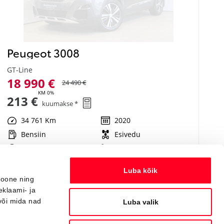
Peugeot 3008
GT-Line
18 990 €
24 490 €
KM 0%
213 €
kuumakse *
34 761 Km
2020
Bensiin
Esivedu
Automaat
96 kW
Luba kõik
ioone ning
Saada ostusoov
eklaami- ja
või mida nad
Luba valik