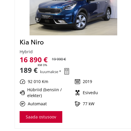
Kia Niro
Hybrid
16 890 €
19 990 €
KM 0%
189 €
kuumakse *
92 010 Km
2019
Hübriid (bensiin /
Esivedu
elekter)
Automaat
77 kW
Saada ostusoov