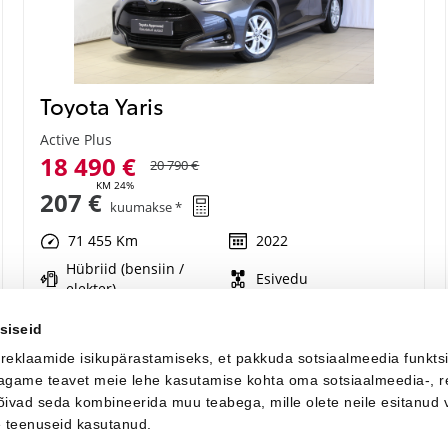
Toyota Yaris
Active Plus
18 490 €
20 790 €
KM 24%
207 €
kuumakse *
71 455 Km
2022
Hübriid (bensiin /
Esivedu
elekter)
Automaat
68 kW
siseid
 reklaamide isikupärastamiseks, et pakkuda sotsiaalmeedia funkts
Saada ostusoov
 jagame teavet meie lehe kasutamise kohta oma sotsiaalmeedia-, r
võivad seda kombineerida muu teabega, mille olete neile esitanud 
e teenuseid kasutanud.