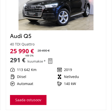
Audi Q5
40 TDI Quattro
25 990 €
28 490 €
KM 0%
291 €
kuumakse *
113 642 Km
2019
Diisel
Nelivedu
Automaat
140 kW
Saada ostusoov