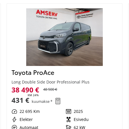
Toyota ProAce
Long Double Side Door Professional Plus
38 490 €
48 500 €
KM 24%
431 €
kuumakse *
22 695 Km
2025
Elekter
Esivedu
Automaat
62 kW