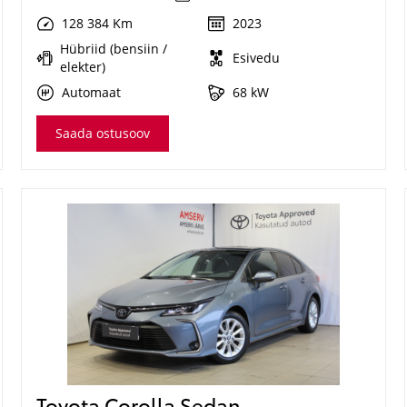
128 384 Km
2023
Hübriid (bensiin /
Esivedu
elekter)
Automaat
68 kW
Saada ostusoov
Toyota Corolla Sedan