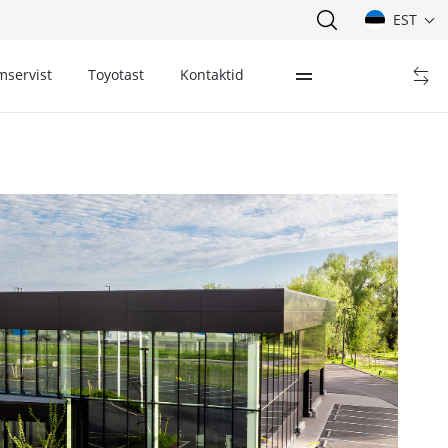
EST
mservist
Toyotast
Kontaktid