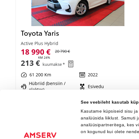
Toyota Yaris
Active Plus Hybrid
18 990 €
20 790 €
KM 24%
213 €
kuumakse *
61 200 Km
2022
Hübriid (bensiin /
Esivedu
elekter)
Automaat
68 kW
See veebileht kasutab küp
Kasutame küpsiseid sisu ja
Saada ostusoov
analüüsida liiklust. Samuti
analüüsipartneritega, kes 
on kogunud kui olete nend