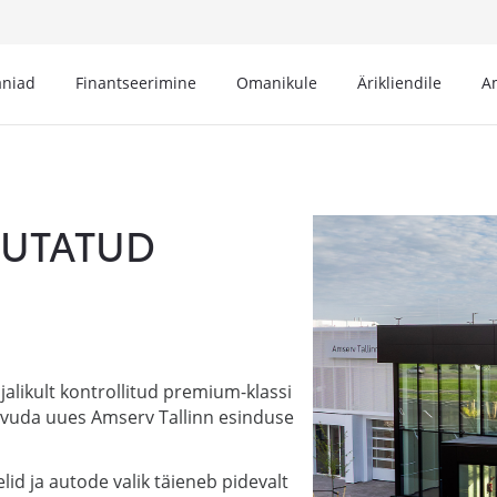
niad
Finantseerimine
Omanikule
Ärikliendile
A
SUTATUD
alikult kontrollitud premium-klassi
tvuda uues Amserv Tallinn esinduse
lid ja autode valik täieneb pidevalt