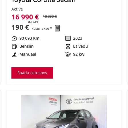
Active
16 990 €
18 890 €
KM 24%
190 €
kuumakse *
90 093 Km
2023
Bensiin
Esivedu
Manuaal
92 kW
Saada ostusoov