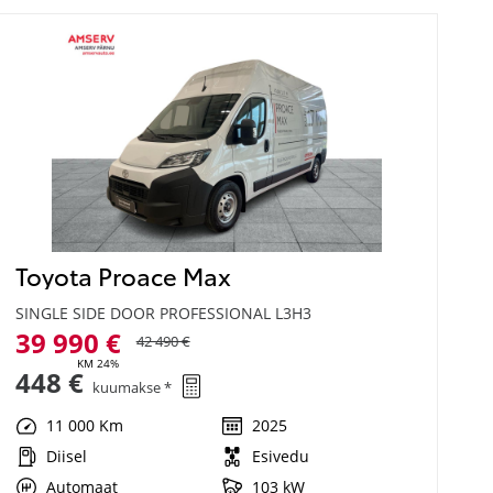
Toyota Proace Max
SINGLE SIDE DOOR PROFESSIONAL L3H3
39 990 €
42 490 €
KM 24%
448 €
kuumakse *
11 000 Km
2025
Diisel
Esivedu
Automaat
103 kW