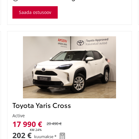
Saada ostusoov
Toyota Yaris Cross
Active
17 990 €
20 490 €
KM 24%
202 €
kuumakse *