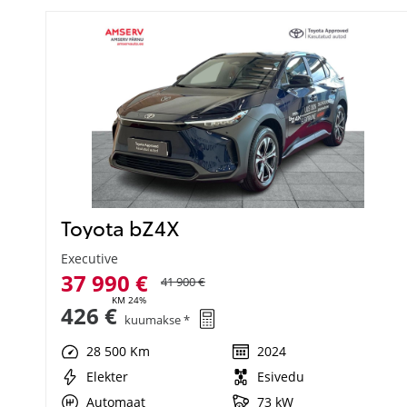
Toyota bZ4X
Executive
37 990 €
41 900 €
KM 24%
426 €
kuumakse *
28 500 Km
2024
Elekter
Esivedu
Automaat
73 kW