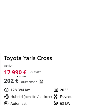
Toyota Yaris Cross
Active
17 990 €
20 490 €
KM 24%
202 €
kuumakse *
128 384 Km
2023
Hübriid (bensiin / elekter)
Esivedu
Automaat
68 kW
Saada ostusoov