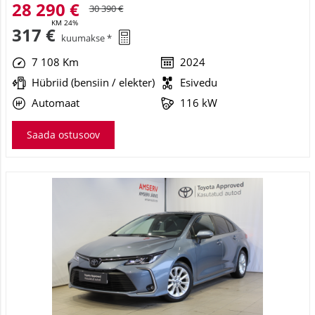
Automaat
116 kW
Saada ostusoov
Toyota Corolla Sedan
Active
16 990 €
18 890 €
KM 24%
190 €
kuumakse *