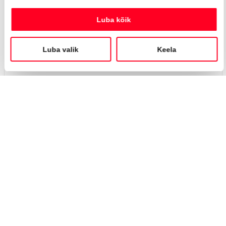
Kia Sorento
Platinum TX AWD
27 990 €
31 490 €
KM 0%
314 €
kuumakse *
108 566 Km
2020
Diisel
Nelivedu
Automaat
147 kW
Saada ostusoov