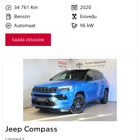
Jeep Compass
Limited S
25 990 €
30 490 €
KM 24%
291 €
kuumakse *
48 332 Km
2022
Bensiin
Esivedu