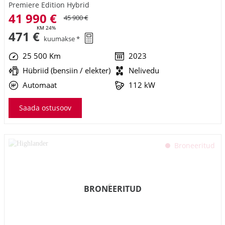
Automaat
112 kW
Saada ostusoov
Broneeritud
BRONEERITUD
Toyota Highlander
Luxury AWD
38 490 €
42 990 €
KM 24%