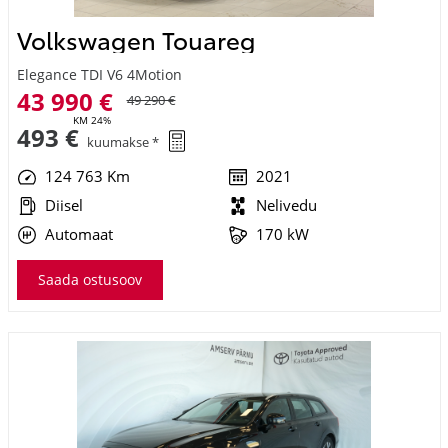
124 763 Km
2021
Diisel
Nelivedu
Automaat
170 kW
Saada ostusoov
Volvo V90 CROSS COUNTRY