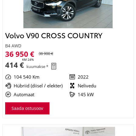
B4 AWD
36 950 €
38 900 €
KM 24%
414 €
kuumakse *
104 540 Km
2022
Hübriid (diisel / elekter)
Nelivedu
Automaat
145 kW
Saada ostusoov