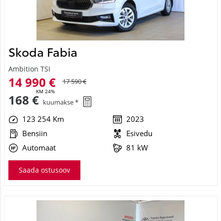
14 990 €
17 590 €
KM 24%
168 €
kuumakse *
123 254 Km
2023
Bensiin
Esivedu
Automaat
81 kW
Saada ostusoov