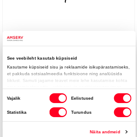
Executive AWD
39 990 €
46 190 €
KM 24%
448 €
kuumakse *
135 331 Km
2022
Hübriid (bensiin / elekter)
Nelivedu
Automaat
140 kW
Saada ostusoov