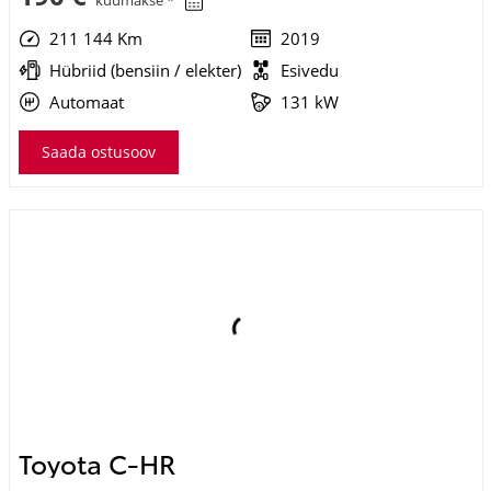
Toyota C-HR
Premiere Edition Hybrid
41 990 €
45 900 €
KM 24%
471 €
kuumakse *
25 500 Km
2023
Hübriid (bensiin / elekter)
Nelivedu