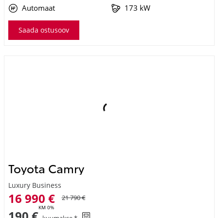
Toyota Camry
Luxury Business
16 990 €
21 790 €
KM 0%
190 €
kuumakse *
211 144 Km
2019
Hübriid (bensiin / elekter)
Esivedu
Automaat
131 kW
Saada ostusoov