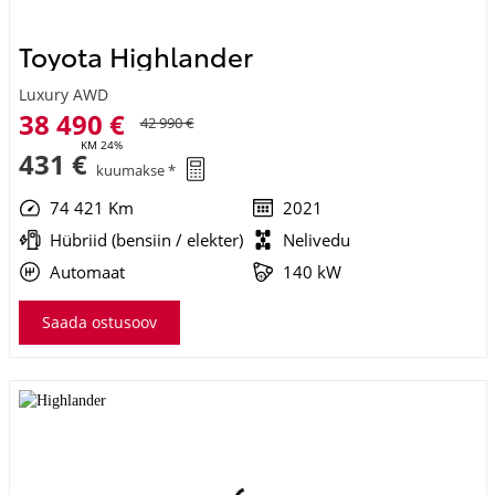
431 €
kuumakse *
74 421 Km
2021
Hübriid (bensiin / elekter)
Nelivedu
Automaat
140 kW
Saada ostusoov
Toyota Highlander