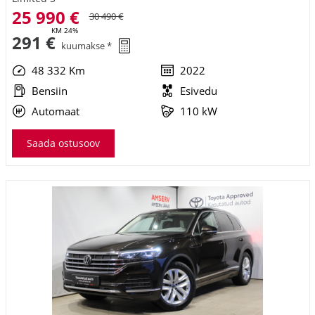
Automaat
110 kW
Saada ostusoov
Volkswagen Touareg
Elegance TDI V6 4Motion
43 990 €
49 290 €
KM 24%
493 €
kuumakse *