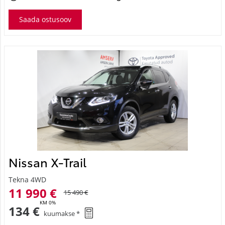
Nissan X-Trail
Tekna 4WD
11 990 €
15 490 €
KM 0%
134 €
kuumakse *
197 579 Km
2017
Diisel
Nelivedu
Automaat
130 kW
Saada ostusoov