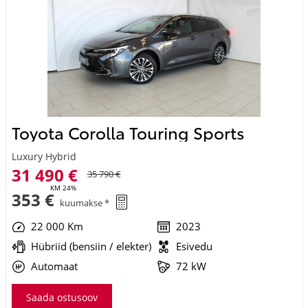
Toyota Corolla Touring Sports
Luxury Hybrid
31 490 €
35 790 €
KM 24%
353 €
kuumakse *
22 000 Km
2023
Hübriid (bensiin / elekter)
Esivedu
Automaat
72 kW
Saada ostusoov