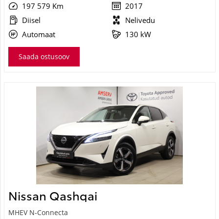
Nissan Qashqai
MHEV N-Connecta
28 290 €
30 390 €
KM 24%
317 €
kuumakse *
7 108 Km
2024
Hübriid (bensiin / elekter)
Esivedu