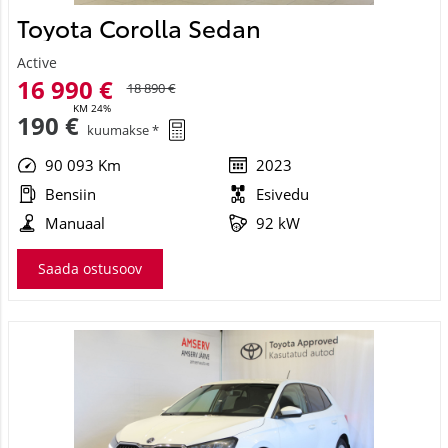
90 093 Km
2023
Bensiin
Esivedu
Manuaal
92 kW
Saada ostusoov
Skoda Fabia
Ambition TSI