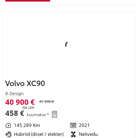
Volvo XC90
R-Design
40 900 €
41 900 €
KM 24%
458 €
kuumakse *
145 289 Km
2021
Hübriid (diisel / elekter)
Nelivedu
Automaat
173 kW
Saada ostusoov