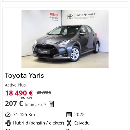
Toyota Yaris
Active Plus
18 490 €
20 790 €
KM 24%
207 €
kuumakse *
71 455 Km
2022
Hübriid (bensiin / elekter)
Esivedu
Automaat
68 kW
Saada ostusoov
See veebileht kasutab küpsiseid
Broneeritud
Kasutame küpsiseid sisu ja reklaamide isikupärastamiseks,