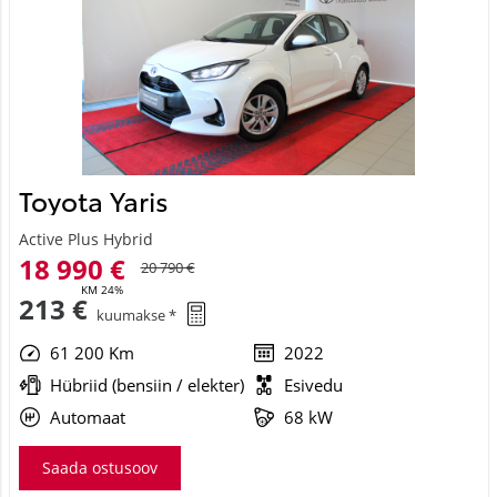
Toyota Yaris
Active Plus Hybrid
18 990 €
20 790 €
KM 24%
213 €
kuumakse *
61 200 Km
2022
Hübriid (bensiin / elekter)
Esivedu
Automaat
68 kW
Saada ostusoov