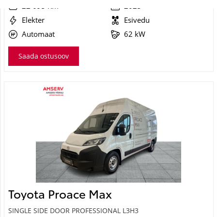
22 695 Km
2025
Elekter
Esivedu
Automaat
62 kW
Saada ostusoov
Toyota Proace Max
SINGLE SIDE DOOR PROFESSIONAL L3H3