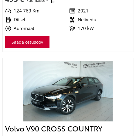
124 763 Km
2021
Diisel
Nelivedu
Automaat
170 kW
Saada ostusoov
Volvo V90 CROSS COUNTRY