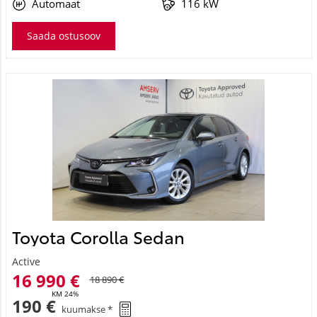
Automaat
116 kW
Saada ostusoov
Toyota Corolla Sedan
Active
16 990 €
18 890 €
KM 24%
190 €
kuumakse *