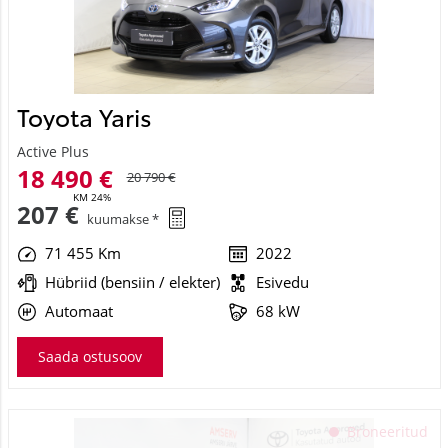
Toyota Yaris
Active Plus
18 490 €
20 790 €
KM 24%
207 €
kuumakse *
71 455 Km
2022
Hübriid (bensiin / elekter)
Esivedu
Automaat
68 kW
Saada ostusoov
See veebileht kasutab küpsiseid
Broneeritud
Kasutame küpsiseid sisu ja reklaamide isikupärastamiseks,