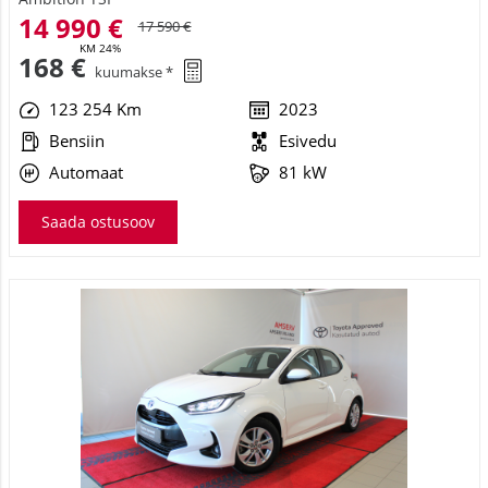
14 990 €
17 590 €
KM 24%
168 €
kuumakse *
123 254 Km
2023
Bensiin
Esivedu
Automaat
81 kW
Saada ostusoov