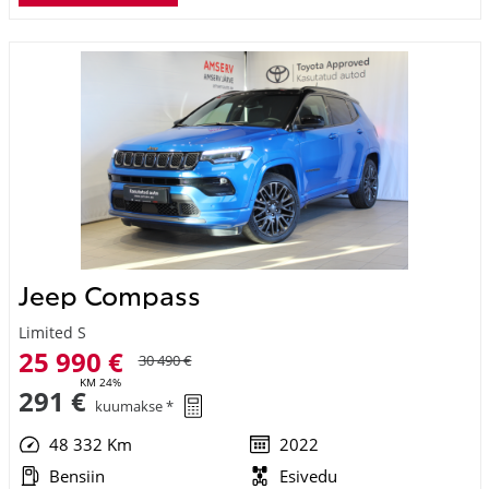
Jeep Compass
Limited S
25 990 €
30 490 €
KM 24%
291 €
kuumakse *
48 332 Km
2022
Bensiin
Esivedu