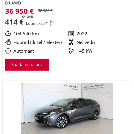
B4 AWD
36 950 €
38 900 €
KM 24%
414 €
kuumakse *
104 540 Km
2022
Hübriid (diisel / elekter)
Nelivedu
Automaat
145 kW
Saada ostusoov