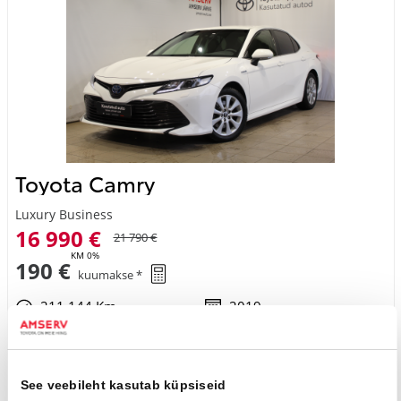
Toyota Camry
Luxury Business
16 990 €
21 790 €
KM 0%
190 €
kuumakse *
211 144 Km
2019
Hübriid (bensiin / elekter)
Esivedu
Automaat
131 kW
Saada ostusoov