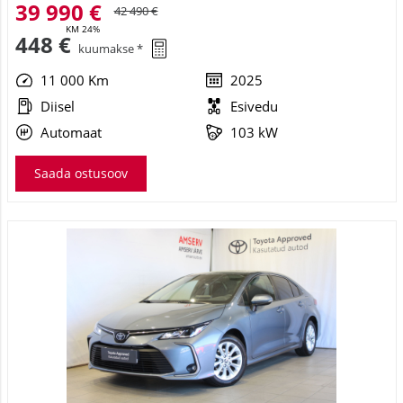
39 990 €
42 490 €
KM 24%
448 €
kuumakse *
11 000 Km
2025
Diisel
Esivedu
Automaat
103 kW
Saada ostusoov