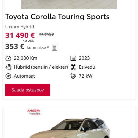
Toyota Corolla Touring Sports
Luxury Hybrid
31 490 €
35 790 €
KM 24%
353 €
kuumakse *
22 000 Km
2023
Hübriid (bensiin / elekter)
Esivedu
Automaat
72 kW
Saada ostusoov