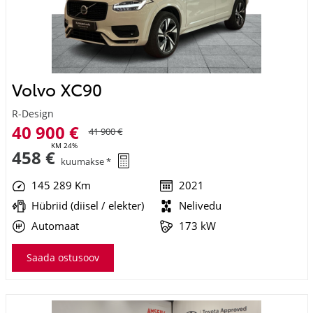
Volvo XC90
R-Design
40 900 €
41 900 €
KM 24%
458 €
kuumakse *
145 289 Km
2021
Hübriid (diisel / elekter)
Nelivedu
Automaat
173 kW
Saada ostusoov