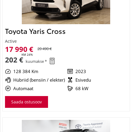
Toyota Yaris Cross
Active
17 990 €
20 490 €
KM 24%
202 €
kuumakse *
128 384 Km
2023
Hübriid (bensiin / elekter)
Esivedu
Automaat
68 kW
Saada ostusoov