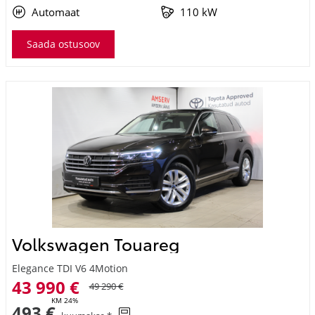
Automaat
110 kW
Saada ostusoov
Volkswagen Touareg
Elegance TDI V6 4Motion
43 990 €
49 290 €
KM 24%
493 €
kuumakse *