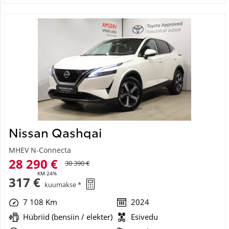
Nissan Qashqai
MHEV N-Connecta
28 290 €
30 390 €
KM 24%
317 €
kuumakse *
7 108 Km
2024
Hübriid (bensiin / elekter)
Esivedu