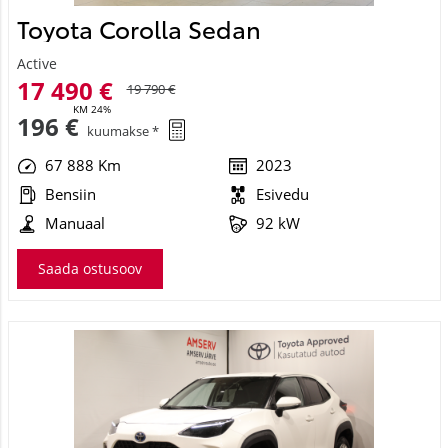
Toyota Corolla Sedan
Active
17 490 €
19 790 €
KM 24%
196 €
kuumakse *
67 888 Km
2023
Bensiin
Esivedu
Manuaal
92 kW
Saada ostusoov