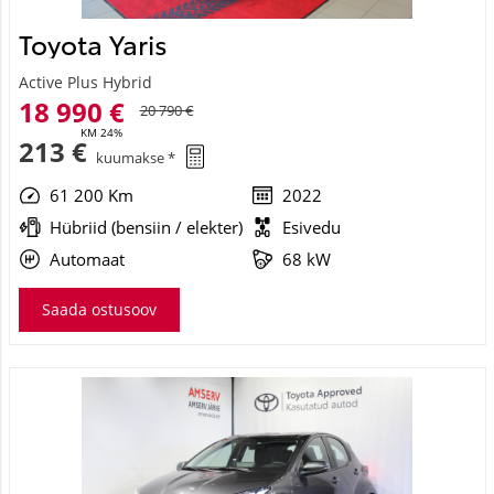
Toyota Yaris
Active Plus Hybrid
18 990 €
20 790 €
KM 24%
213 €
kuumakse *
61 200 Km
2022
Hübriid (bensiin / elekter)
Esivedu
Automaat
68 kW
Saada ostusoov