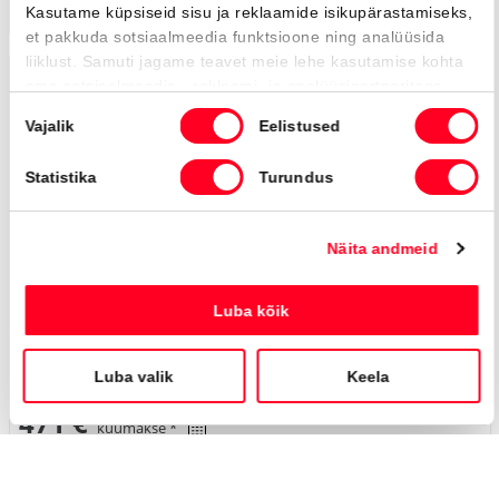
Toyota C-HR
Premiere Edition Hybrid
41 990 €
45 900 €
KM 24%
471 €
kuumakse *
25 500 Km
2023
Hübriid (bensiin / elekter)
Nelivedu