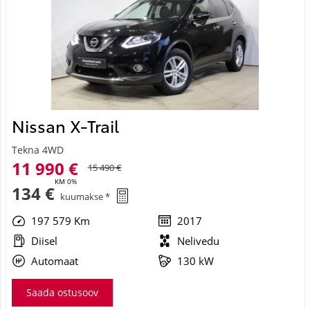
Nissan X-Trail
Tekna 4WD
11 990 €
15 490 €
KM 0%
134 €
kuumakse *
197 579 Km
2017
Diisel
Nelivedu
Automaat
130 kW
Saada ostusoov