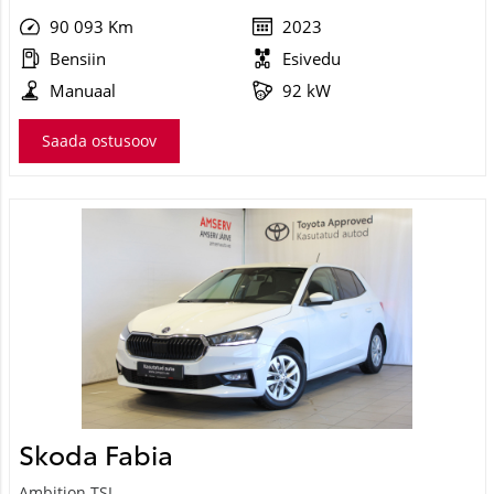
90 093 Km
2023
Bensiin
Esivedu
Manuaal
92 kW
Saada ostusoov
Skoda Fabia
Ambition TSI